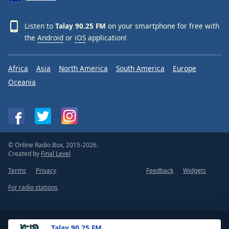
Listen to
Talay 90.25 FM
on your smartphone for free with
the
Android
or
iOS
application!
Africa
Asia
North America
South America
Europe
Oceania
© Online Radio Box, 2015-2026.
Created by
Final Level
Terms
Privacy
Feedback
Widgets
For radio stations
Talay 90.25 FM