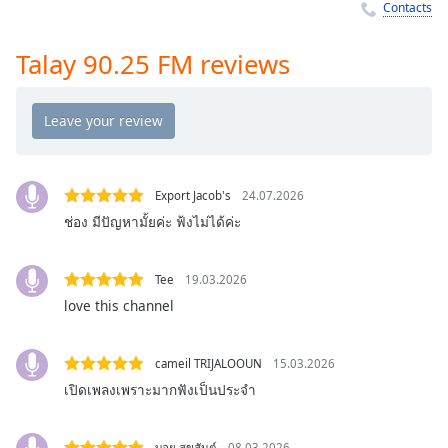
Time
-
Contacts
-:-
Talay 90.25 FM reviews
1x
Playback
Rate
Chapters
Chapters
Export Jacob's
24.07.2026
ช่อง มีปัญหามั้ยค่ะ ฟ้งไม่ได้ค่ะ
Descriptions
descriptions
Tee
19.03.2026
off
,
love this channel
selected
Captions
cameil TRIJALOOUN
15.03.2026
captions
เปิดเพลงเพราะมากฟังเป็นประจำ
settings
,
opens
บอย สุขสันต์
08.03.2026