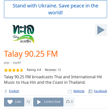
Play
Stand with Ukraine. Save peace in the
Video
world!
Play
Skip
Backward
Skip
Forward
Mute
Current
Time
0:00
Talay 90.25 FM
/
Duration
-:-
pop
top40
Loaded
:
0.00%
Rating:
4.8
Reviews
:
12
Stream
Talay 90.25 FM broadcasts Thai and International Hit
Type
LIVE
Music to Hua Hin and the Coast in Thailand.
Seek to
live,
English
Website
currently
behind
Like
72
Listen live
0
live
LIVE
Remaining