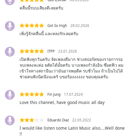
captions
settings
คลื่นนี้รบบเสียงดีเลยครับ
dialog
captions
Got So High
28.02.2026
off
,
เพิ่งรู้จักคลื่นนี้ และหลงรักเลยครับ
selected
Audio
ITPP
23.01.2026
Track
เปิดฟังทุกวันครับ จัดเพลงดีมาก ช่วงสปอร์ทของรายการรอ
Picture-
จบเพลงละค่อ ยตัดได้มั้ยครับ บางเพลงกำลังอิน ซ๊อตฟิว ผม
in-
เข้าใจทางสถานีนะว่ามันอาจพอดีค รบชั่วโมง ถ้าเป็นไปได้
Picture
ช่วยคนฟังนิดนึงนะครั บขอร้องงงงงง ขอบคุณครับ
Fullscreen
This
is
Fin Jung
17.07.2024
a
Love this channel, have good music all day
modal
window.
Eduardo Diaz
22.05.2022
Beginning
I would like listen some Latin Music also....Well done
of
!!