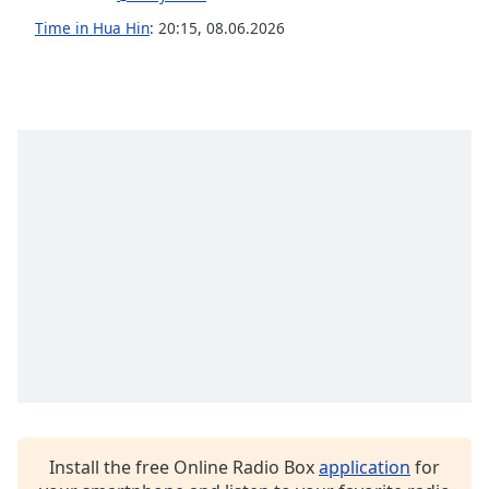
Opacity
Time in Hua Hin
:
20:15
,
08.06.2026
Caption
Area
Background
Color
Opacity
Font
Size
Text
Edge
Style
Install the free Online Radio Box
application
for
Font