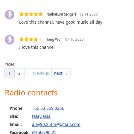
dialog
window.
Nathakunt Sangsri
12.11.2020
Escape
Love this channel, have good music all day
will
cancel
and
Tong Wor
07.10.2020
close
I love this channel
the
window.
Pages:
Text
1
2
← previous
next →
Color
Radio contacts
Opacity
Phone:
+66 63 659 3256
Text
Site:
talay.asia
Background
Color
Email:
alay90.25fm@gmail.com
Facebook:
@Talay90.25