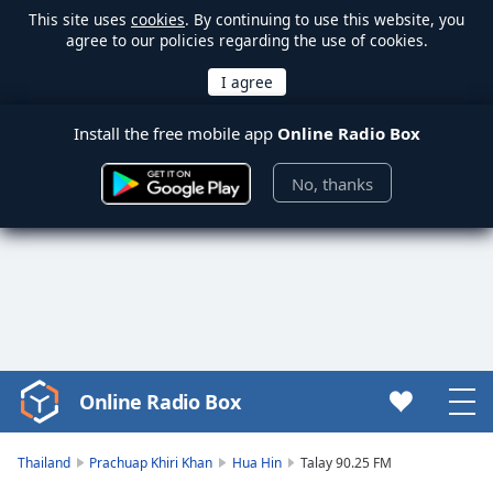
This site uses
cookies
. By continuing to use this website, you
agree to our policies regarding the use of cookies.
Install the free mobile app
Online Radio Box
No, thanks
Online Radio Box
Video
Player
is
Thailand
Prachuap Khiri Khan
Hua Hin
Talay 90.25 FM
loading.