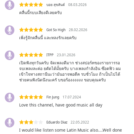
บอย สุขสันต์
08.03.2026
subtitles
settings
คลื่นนี้รบบเสียงดีเลยครับ
dialog
subtitles
Got So High
28.02.2026
off
,
เพิ่งรู้จักคลื่นนี้ และหลงรักเลยครับ
selected
Audio
ITPP
23.01.2026
Track
เปิดฟังทุกวันครับ จัดเพลงดีมาก ช่วงสปอร์ทของรายการรอ
Picture-
จบเพลงละค่อ ยตัดได้มั้ยครับ บางเพลงกำลังอิน ซ๊อตฟิว ผม
in-
เข้าใจทางสถานีนะว่ามันอาจพอดีค รบชั่วโมง ถ้าเป็นไปได้
Picture
ช่วยคนฟังนิดนึงนะครั บขอร้องงงงงง ขอบคุณครับ
Fullscreen
This
is
Fin Jung
17.07.2024
a
Love this channel, have good music all day
modal
window.
Eduardo Diaz
22.05.2022
Beginning
I would like listen some Latin Music also....Well done