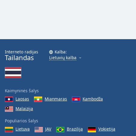
Interneto radijas
Kalba:
Tailandas
Lietuvių kalba
Kaimyninės šalys
Laosas
Mianmaras
Kambodža
Malaizija
Populiarios šalys
Lietuva
JAV
Brazilija
Vokietija