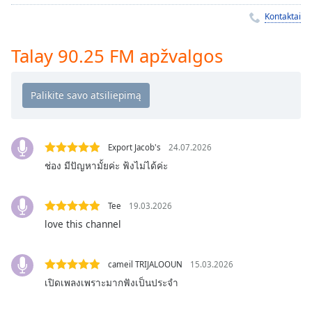
Remaining
Time
-
Kontaktai
-:-
Talay 90.25 FM apžvalgos
1x
Playback
Rate
Chapters
Chapters
Export Jacob's
24.07.2026
ช่อง มีปัญหามั้ยค่ะ ฟ้งไม่ได้ค่ะ
Descriptions
descriptions
Tee
19.03.2026
off
,
love this channel
selected
Subtitles
cameil TRIJALOOUN
15.03.2026
subtitles
เปิดเพลงเพราะมากฟังเป็นประจำ
settings
,
opens