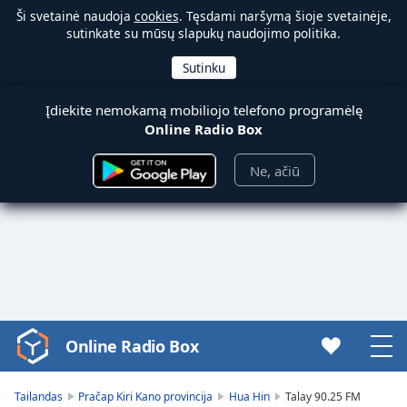
Ši svetainė naudoja
cookies
. Tęsdami naršymą šioje svetainėje,
sutinkate su mūsų slapukų naudojimo politika.
Įdiekite nemokamą mobiliojo telefono programėlę
Online Radio Box
Ne, ačiū
Online Radio Box
Video
Player
is
Tailandas
Pračap Kiri Kano provincija
Hua Hin
Talay 90.25 FM