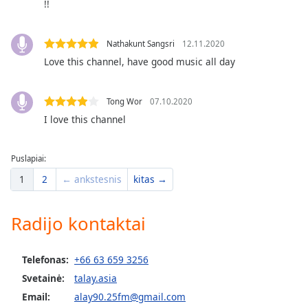
of
!!
dialog
window.
Nathakunt Sangsri
12.11.2020
Escape
Love this channel, have good music all day
will
cancel
and
Tong Wor
07.10.2020
close
I love this channel
the
window.
Puslapiai:
Text
1
2
← ankstesnis
kitas →
Color
Radijo kontaktai
Opacity
Telefonas:
+66 63 659 3256
Text
Svetainė:
talay.asia
Background
Color
Email:
alay90.25fm@gmail.com