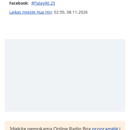
Facebook:
@Talay90.25
Opacity
Laikas mieste Hua Hin
:
02:50
,
08.11.2026
Caption
Area
Background
Color
Opacity
Font
Size
Text
Edge
Style
Įdiekite nemokamą Online Radio Box
programėlė
į