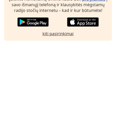
Font
savo išmanųjį telefoną ir klausykitės mėgstamų
Family
radijo stočių internetu – kad ir kur būtumėte!
Reset
Done
kiti pasirinkimai
Close
Modal
Dialog
End
of
dialog
window.