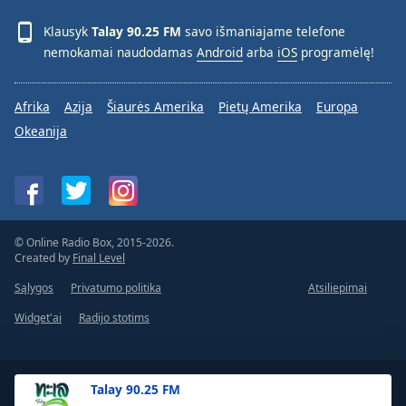
Klausyk
Talay 90.25 FM
savo išmaniajame telefone
nemokamai naudodamas
Android
arba
iOS
programėlę!
Afrika
Azija
Šiaurės Amerika
Pietų Amerika
Europa
Okeanija
© Online Radio Box, 2015-2026.
Created by
Final Level
Sąlygos
Privatumo politika
Atsiliepimai
Widget'ai
Radijo stotims
Talay 90.25 FM