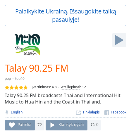
loading.
Play
Palaikykite Ukrainą. Išsaugokite taiką
Video
pasaulyje!
Play
Skip
Backward
Skip
Forward
Mute
Current
Time
0:00
Talay 90.25 FM
/
Duration
-:-
pop
top40
Loaded
:
0.00%
Įvertinimas:
4.8
Atsiliepimai
:
12
Stream
Talay 90.25 FM broadcasts Thai and International Hit
Type
LIVE
Music to Hua Hin and the Coast in Thailand.
Seek to
live,
English
Tinklalapis
currently
behind
Patinka
72
Klausyk gyvai
0
live
LIVE