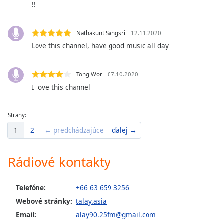
of
!!
dialog
window.
Nathakunt Sangsri
12.11.2020
Escape
Love this channel, have good music all day
will
cancel
and
Tong Wor
07.10.2020
close
I love this channel
the
window.
Strany:
Text
1
2
← predchádzajúce
ďalej →
Color
Rádiové kontakty
Opacity
Telefóne:
+66 63 659 3256
Text
Webové stránky:
talay.asia
Background
Color
Email:
alay90.25fm@gmail.com