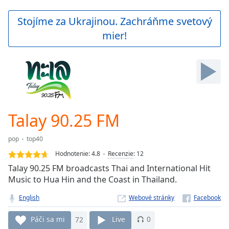
loading.
Play
Stojíme za Ukrajinou. Zachráňme svetový
Video
mier!
Play
Skip
Backward
Skip
Forward
Mute
Current
Time
0:00
Talay 90.25 FM
/
Duration
-:-
pop
top40
Loaded
:
0.00%
Hodnotenie:
4.8
Recenzie
:
12
Stream
Talay 90.25 FM broadcasts Thai and International Hit
Type
LIVE
Music to Hua Hin and the Coast in Thailand.
Seek to
live,
English
Webové stránky
currently
behind
Páči sa mi
72
Live
0
live
LIVE