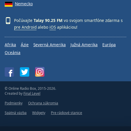
Nemecko
Počúvajte
Talay 90.25 FM
vo svojom smartfóne zdarma s
pre Android
alebo
iOS
aplikáciou!
Afrika
Ázie
Severná Amerika
Južná Amerika
Európa
Oceánia
© Online Radio Box, 2015-2026.
Created by
Final Level
Podmienky
Ochrana súkromia
Spätná väzba
Widgety
Pre rádiové stanice