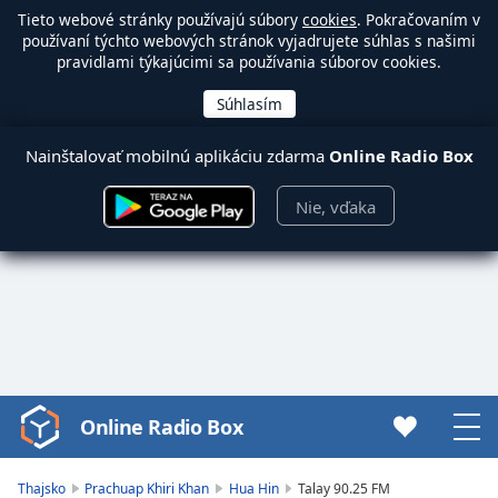
Tieto webové stránky používajú súbory
cookies
. Pokračovaním v
používaní týchto webových stránok vyjadrujete súhlas s našimi
pravidlami týkajúcimi sa používania súborov cookies.
Nainštalovať mobilnú aplikáciu zdarma
Online Radio Box
Nie, vďaka
Online Radio Box
Video
Player
is
Thajsko
Prachuap Khiri Khan
Hua Hin
Talay 90.25 FM