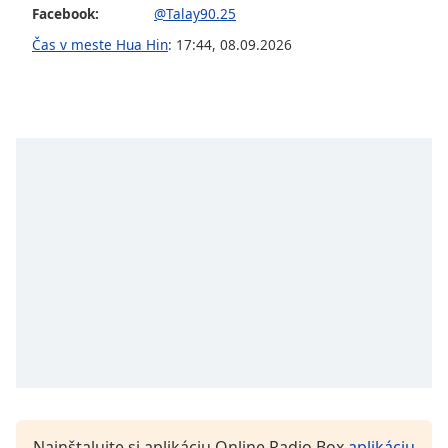
Facebook:
@Talay90.25
Opacity
Čas v meste Hua Hin
:
17:44
,
08.09.2026
Caption
Area
Background
Color
Opacity
Font
Size
Text
Edge
Style
Nainštalujte si aplikáciu Online Radio Box
aplikáciu