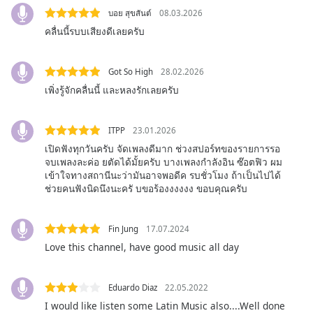
opens
บอย สุขสันต์
08.03.2026
subtitles
settings
คลื่นนี้รบบเสียงดีเลยครับ
dialog
subtitles
Got So High
28.02.2026
off
,
เพิ่งรู้จักคลื่นนี้ และหลงรักเลยครับ
selected
Audio
ITPP
23.01.2026
Track
เปิดฟังทุกวันครับ จัดเพลงดีมาก ช่วงสปอร์ทของรายการรอ
Picture-
จบเพลงละค่อ ยตัดได้มั้ยครับ บางเพลงกำลังอิน ซ๊อตฟิว ผม
in-
เข้าใจทางสถานีนะว่ามันอาจพอดีค รบชั่วโมง ถ้าเป็นไปได้
Picture
ช่วยคนฟังนิดนึงนะครั บขอร้องงงงงง ขอบคุณครับ
Fullscreen
This
is
Fin Jung
17.07.2024
a
Love this channel, have good music all day
modal
window.
Eduardo Diaz
22.05.2022
Beginning
I would like listen some Latin Music also....Well done