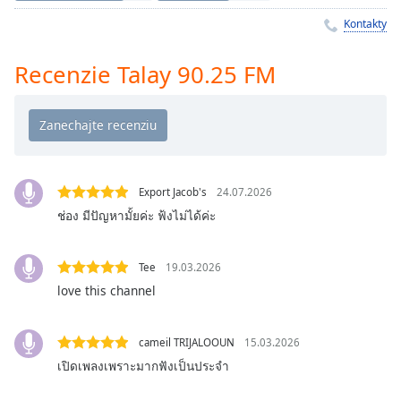
Remaining
Time
-
Kontakty
-:-
Recenzie Talay 90.25 FM
1x
Playback
Rate
Chapters
Chapters
Export Jacob's
24.07.2026
ช่อง มีปัญหามั้ยค่ะ ฟ้งไม่ได้ค่ะ
Descriptions
descriptions
Tee
19.03.2026
off
,
love this channel
selected
Subtitles
cameil TRIJALOOUN
15.03.2026
subtitles
เปิดเพลงเพราะมากฟังเป็นประจำ
settings
,