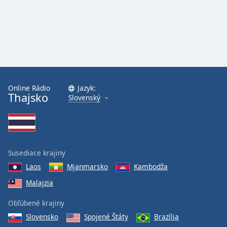
Online Rádio
Jazyk:
Thajsko
Slovenský
Susediace krajiny
Laos
Mjanmarsko
Kambodža
Malajzia
Obľúbené krajiny
Slovensko
Spojené Štáty
Brazília