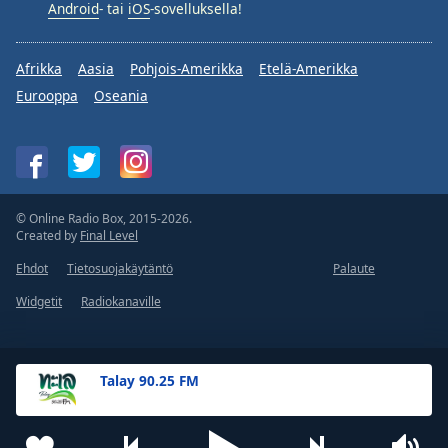
Android
- tai
iOS
-sovelluksella!
Afrikka
Aasia
Pohjois-Amerikka
Etelä-Amerikka
Eurooppa
Oseania
© Online Radio Box, 2015-2026.
Created by
Final Level
Ehdot
Tietosuojakäytäntö
Palaute
Widgetit
Radiokanaville
Talay 90.25 FM