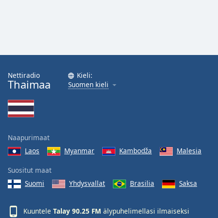
Nettiradio
Kieli:
Thaimaa
Suomen kieli
Naapurimaat
Laos
Myanmar
Kambodža
Malesia
Suositut maat
Suomi
Yhdysvallat
Brasilia
Saksa
Kuuntele
Talay 90.25 FM
älypuhelimellasi ilmaiseksi