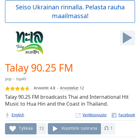
Play
Seiso Ukrainan rinnalla. Pelasta rauha
Video
maailmassa!
Play
Skip
Backward
Skip
Forward
Mute
Current
Time
0:00
Talay 90.25 FM
/
Duration
-:-
pop
top40
Loaded
:
0.00%
Arviointi:
4.8
Arvostelut
:
12
Stream
Talay 90.25 FM broadcasts Thai and International Hit
Type
LIVE
Music to Hua Hin and the Coast in Thailand.
Seek to
live,
English
Verkkosivusto
currently
behind
Tykkää
72
Kuuntele suorana
1
live
LIVE
Remaining