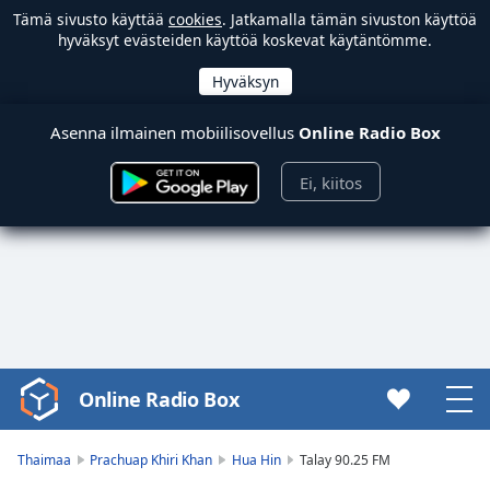
Tämä sivusto käyttää
cookies
. Jatkamalla tämän sivuston käyttöä
hyväksyt evästeiden käyttöä koskevat käytäntömme.
Asenna ilmainen mobiilisovellus
Online Radio Box
Ei, kiitos
Online Radio Box
Video
Player
is
Thaimaa
Prachuap Khiri Khan
Hua Hin
Talay 90.25 FM
loading.