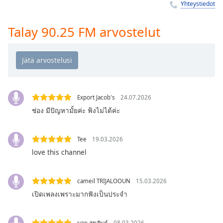
Time
-
Yhteystiedot
-:-
Talay 90.25 FM arvostelut
1x
Playback
Rate
Chapters
Chapters
Export Jacob's
24.07.2026
ช่อง มีปัญหามั้ยค่ะ ฟ้งไม่ได้ค่ะ
Descriptions
descriptions
Tee
19.03.2026
off
,
love this channel
selected
Subtitles
cameil TRIJALOOUN
15.03.2026
subtitles
เปิดเพลงเพราะมากฟังเป็นประจำ
settings
,
opens
บอย สุขสันต์
08.03.2026