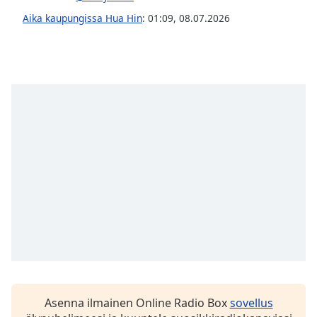
Opacity
Aika kaupungissa Hua Hin
:
01:09
,
08.07.2026
Caption
Area
Background
Color
Opacity
Font
Size
Text
Edge
Style
Asenna ilmainen Online Radio Box
sovellus
Font