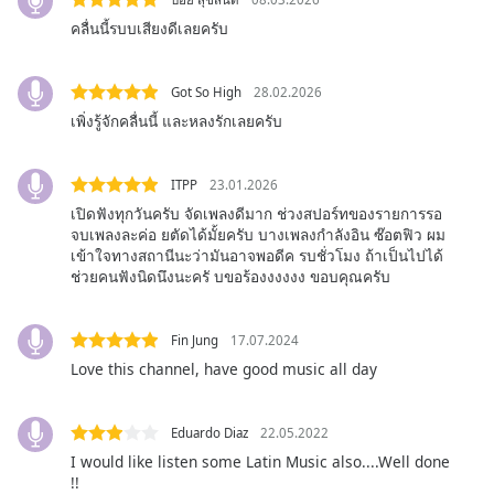
subtitles
settings
คลื่นนี้รบบเสียงดีเลยครับ
dialog
subtitles
Got So High
28.02.2026
off
,
เพิ่งรู้จักคลื่นนี้ และหลงรักเลยครับ
selected
Audio
ITPP
23.01.2026
Track
เปิดฟังทุกวันครับ จัดเพลงดีมาก ช่วงสปอร์ทของรายการรอ
Picture-
จบเพลงละค่อ ยตัดได้มั้ยครับ บางเพลงกำลังอิน ซ๊อตฟิว ผม
in-
เข้าใจทางสถานีนะว่ามันอาจพอดีค รบชั่วโมง ถ้าเป็นไปได้
Picture
ช่วยคนฟังนิดนึงนะครั บขอร้องงงงงง ขอบคุณครับ
Fullscreen
This
is
Fin Jung
17.07.2024
a
Love this channel, have good music all day
modal
window.
Eduardo Diaz
22.05.2022
Beginning
I would like listen some Latin Music also....Well done
of
!!