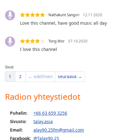
dialog
window.
Nathakunt Sangsri
12.11.2020
Escape
Love this channel, have good music all day
will
cancel
and
Tong Wor
07.10.2020
close
I love this channel
the
window.
Sivut:
Text
1
2
← edellinen
seuraava →
Color
Radion yhteystiedot
Opacity
Puhelin:
+66 63 659 3256
Text
Sivusto:
talay.asia
Background
Color
Email:
alay90.25fm@gmail.com
Facebook:
@Talay90.25