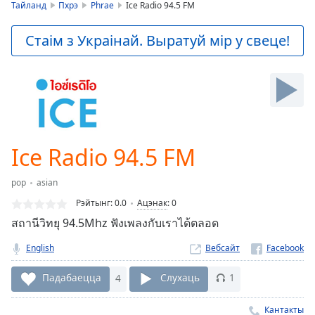
is
Тайланд
Пхрэ
Phrae
Ice Radio 94.5 FM
loading.
Play
Стаім з Украінай. Выратуй мір у свеце!
Video
Play
Skip
Backward
Skip
Forward
Mute
Current
Ice Radio 94.5 FM
Time
0:00
/
pop
asian
Duration
-:-
Рэйтынг:
0.0
Ацэнак
:
0
Loaded
:
สถานีวิทยุ 94.5Mhz ฟังเพลงกับเราได้ตลอด
0.00%
Stream
English
Вебсайт
Type
LIVE
Seek to
Падабаецца
4
Слухаць
1
live,
currently
behind
Кантакты
live
LIVE