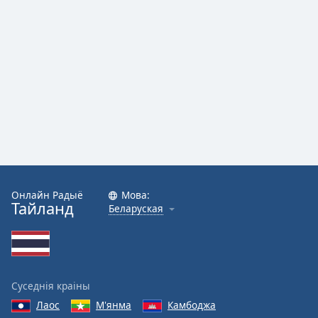
Font
Family
Reset
Done
Close
Modal
Dialog
End
of
dialog
Онлайн Радыё
Мова:
window.
Тайланд
Беларуская
Суседнія краіны
Лаос
М'янма
Камбоджа