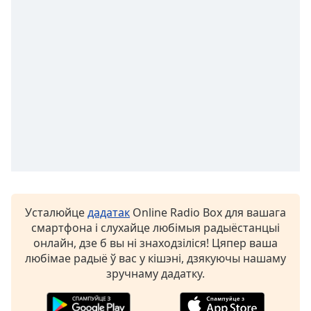
opens
subtitles
settings
dialog
subtitles
off
,
selected
Audio
Track
Picture-
in-
Picture
Fullscreen
Усталюйце
дадатак
Online Radio Box для вашага
This
смартфона і слухайце любімыя радыёстанцыі
is
онлайн, дзе б вы ні знаходзіліся! Цяпер ваша
a
любімае радыё ў вас у кішэні, дзякуючы нашаму
modal
зручнаму дадатку.
window.