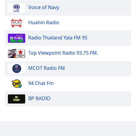
Color
Voice of Navy
Opacity
Huahin Radio
Caption
Radio Thailand Yala FM 95
Area
Background
Top Viewpoint Radio 93.75 FM.
Color
MCOT Radio FM
Opacity
94 Chat Fm
Font
Size
BP RADIO
Text
Edge
Style