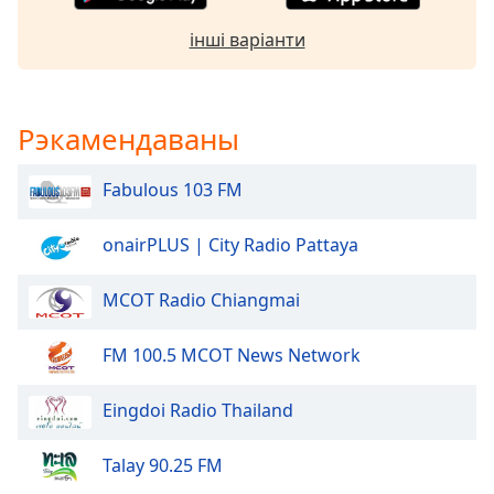
Beginning
of
інші варіанти
dialog
window.
Escape
will
Рэкамендаваны
cancel
and
Fabulous 103 FM
close
the
onairPLUS | City Radio Pattaya
window.
Text
MCOT Radio Chiangmai
Color
FM 100.5 MCOT News Network
Opacity
Eingdoi Radio Thailand
Text
Talay 90.25 FM
Background