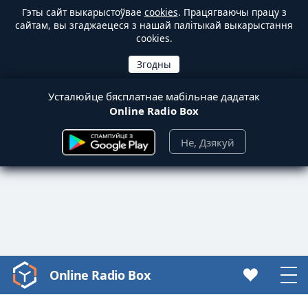
Гэты сайт выкарыстоўвае
cookies
. Працягваючы працу з
сайтам, вы згаджаецеся з нашай палітыкай выкарыстання
cookies.
Усталюйце бясплатнае мабільнае дадатак
Online Radio Box
Не, Дзякуй
Online Radio Box
Video
Player