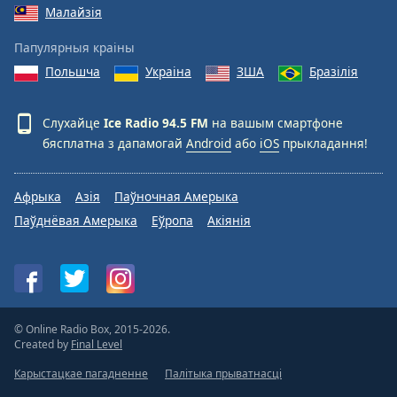
Малайзія
Папулярныя краіны
Польшча
Украіна
ЗША
Бразілія
Слухайце
Ice Radio 94.5 FM
на вашым смартфоне
бясплатна з дапамогай
Android
або
iOS
прыкладання!
Афрыка
Азія
Паўночная Амерыка
Паўднёвая Амерыка
Еўропа
Акіянія
© Online Radio Box, 2015-2026.
Created by
Final Level
Карыстацкае пагадненне
Палітыка прыватнасці