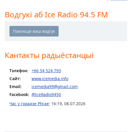
Remaining
Time
-
Водгукі аб Ice Radio 94.5 FM
-:-
1x
Playback
Rate
Кантакты радыёстанцыі
Chapters
Chapters
Тэлефон:
+66 54 524 793
Descriptions
Сайт:
www.icemedia.info
Email:
icemedia99@gmail.com
descriptions
off
,
Facebook:
@IceRadio9450
selected
Час у горадзе Phrae
:
16:19
,
08.07.2026
Subtitles
subtitles
settings
,