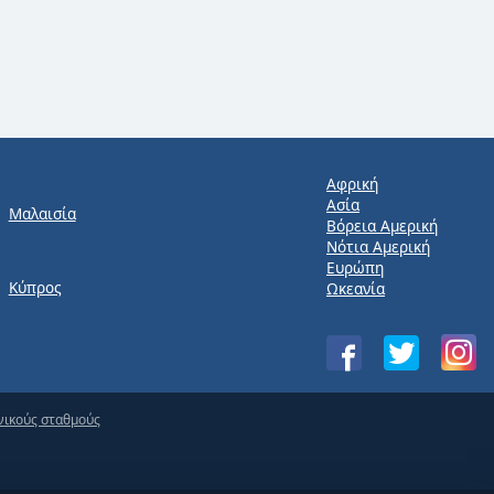
Αφρική
Ασία
Μαλαισία
Βόρεια Αμερική
Νότια Αμερική
Ευρώπη
Κύπρος
Ωκεανία
νικούς σταθμούς