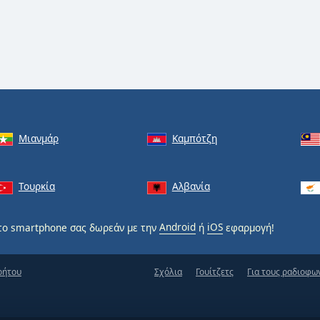
Μιανμάρ
Καμπότζη
Τουρκία
Αλβανία
ο smartphone σας δωρεάν με την
Android
ή
iOS
εφαρμογή!
ρήτου
Σχόλια
Γουίτζετς
Για τους ραδιοφω