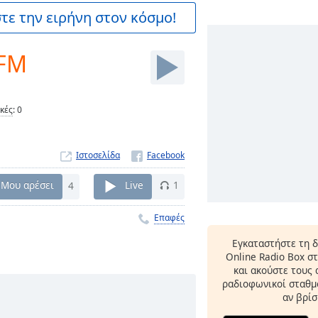
ε την ειρήνη στον κόσμο!
 FM
ικές
:
0
Ιστοσελίδα
Μου αρέσει
4
Live
1
Επαφές
Εγκαταστήστε τη 
Online Radio Box σ
και ακούστε τους
ραδιοφωνικοί σταθμο
αν βρίσ