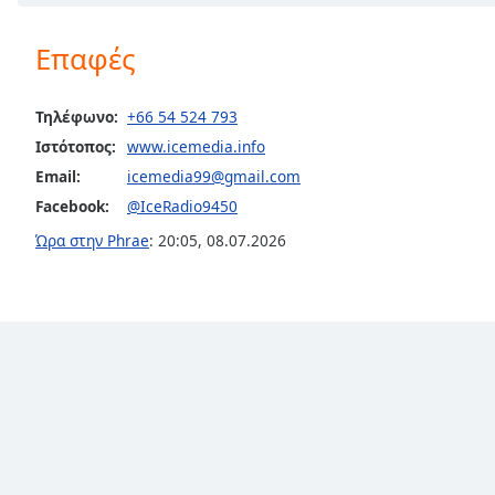
Chapters
Chapters
Επαφές
Descriptions
Τηλέφωνο:
+66 54 524 793
descriptions
Ιστότοπος:
www.icemedia.info
off
,
Email:
icemedia99@gmail.com
selected
Facebook:
@IceRadio9450
Subtitles
Ώρα στην Phrae
:
20:05
,
08.07.2026
subtitles
settings
,
opens
subtitles
settings
dialog
subtitles
off
,
selected