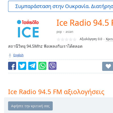
Current
Συμπαράσταση στην Ουκρανία. Διατήρηστ
Time
0:00
/
Duration
-:-
Ice Radio 94.5
Loaded
:
0.00%
pop
asian
0:00
Αξιολόγηση:
0.0
Κριτ
Stream
Type
สถานีวิทยุ 94.5Mhz ฟังเพลงกับเราได้ตลอด
LIVE
Seek to
English
live,
currently
behind
live
LIVE
Remaining
Time
-
-:-
Ice Radio 94.5 FM αξιολογήσεις
1x
Playback
Rate