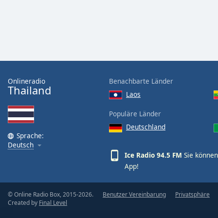
Audio
Track
Picture-
in-
Picture
Fullscreen
This
is
Onlineradio
Benachbarte Länder
a
Thailand
Laos
modal
window.
Populäre Länder
Deutschland
Beginning
Sprache:
of
Deutsch
dialog
Ice Radio 94.5 FM
Sie können
window.
App!
Escape
will
© Online Radio Box, 2015-2026.
Benutzer Vereinbarung
Privatsphäre
cancel
Created by
Final Level
and
close