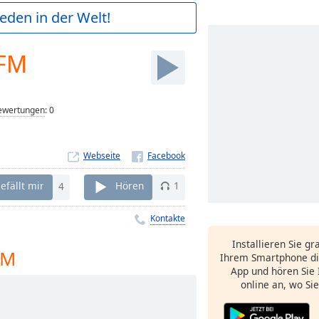
ieden in der Welt!
 FM
ewertungen
:
0
Webseite
efällt mir
4
Hören
1
Kontakte
Installieren Sie gr
FM
Ihrem Smartphone di
App und hören Sie 
online an, wo Si