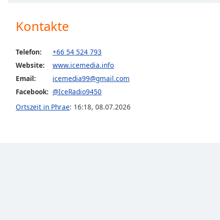
Chapters
Chapters
Kontakte
Descriptions
Telefon:
+66 54 524 793
descriptions
Website:
www.icemedia.info
off
,
Email:
icemedia99@gmail.com
selected
Facebook:
@IceRadio9450
Subtitles
Ortszeit in Phrae
:
16:18
,
08.07.2026
subtitles
settings
,
opens
subtitles
settings
dialog
subtitles
off
,
selected