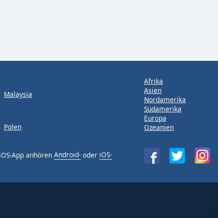
Afrika
Asien
Malaysia
Nordamerika
Südamerika
Europa
Polen
Ozeanien
 iOS-App anhören
Android-
oder
iOS-