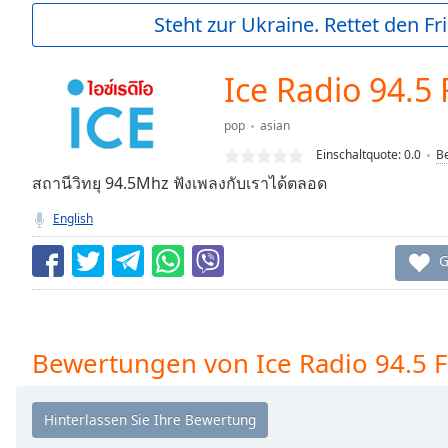
Current
Steht zur Ukraine. Rettet den Fr
Time
0:00
/
Duration
-:-
Ice Radio 94.5
Loaded
:
0.00%
pop
asian
0:00
Einschaltquote:
0.0
B
Stream
Type
สถานีวิทยุ 94.5Mhz ฟังเพลงกับเราได้ตลอด
LIVE
Seek to
English
live,
currently
behind
G
live
LIVE
Remaining
Time
-
-:-
Bewertungen von Ice Radio 94.5 
1x
Playback
Rate