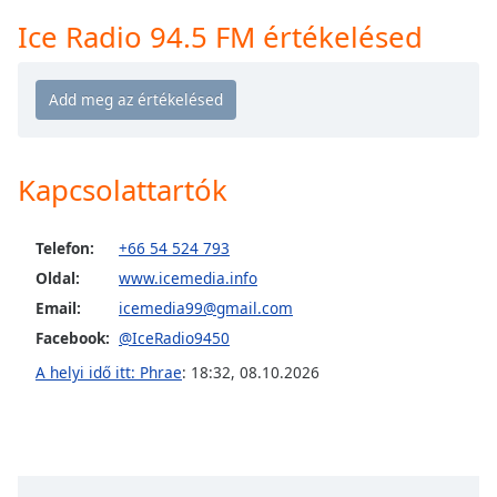
Remaining
Time
-
Ice Radio 94.5 FM értékelésed
-:-
1x
Playback
Rate
Kapcsolattartók
Chapters
Chapters
Telefon:
+66 54 524 793
Descriptions
Oldal:
www.icemedia.info
Email:
icemedia99@gmail.com
descriptions
off
,
Facebook:
@IceRadio9450
selected
A helyi idő itt: Phrae
:
18:32
,
08.10.2026
Subtitles
subtitles
settings
,