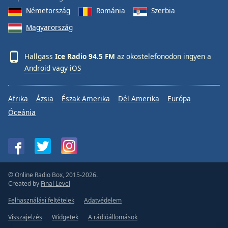
Németország
Románia
Szerbia
Magyarország
Hallgass
Ice Radio 94.5 FM
az okostelefonodon ingyen a
Android
vagy
iOS
Afrika
Ázsia
Észak Amerika
Dél Amerika
Európa
Óceánia
© Online Radio Box, 2015-2026.
Created by
Final Level
Felhasználási feltételek
Adatvédelem
Visszajelzés
Widgetek
A rádióállomások