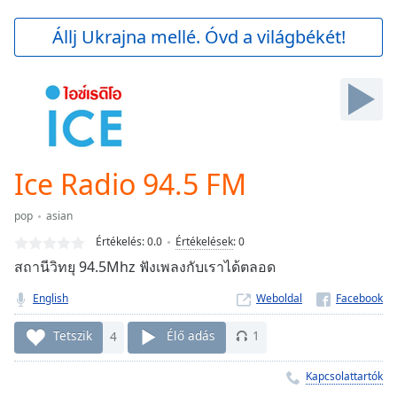
loading.
Play
Állj Ukrajna mellé. Óvd a világbékét!
Video
Play
Skip
Backward
Skip
Forward
Mute
Current
Ice Radio 94.5 FM
Time
0:00
/
pop
asian
Duration
-:-
Értékelés:
0.0
Értékelések
:
0
Loaded
:
สถานีวิทยุ 94.5Mhz ฟังเพลงกับเราได้ตลอด
0.00%
Stream
English
Weboldal
Type
LIVE
Seek to
Tetszik
4
Élő adás
1
live,
currently
behind
Kapcsolattartók
live
LIVE