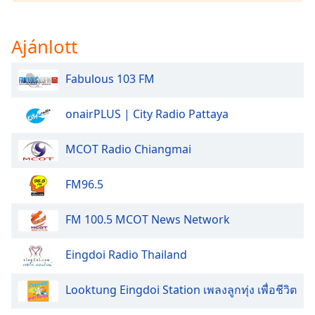
of
dialog
window.
Ajánlott
Escape
will
Fabulous 103 FM
cancel
and
onairPLUS | City Radio Pattaya
close
the
window.
MCOT Radio Chiangmai
Text
FM96.5
Color
FM 100.5 MCOT News Network
Opacity
Eingdoi Radio Thailand
Text
Looktung Eingdoi Station เพลงลูกทุ่ง เพื่อชีวิต
Background
Color