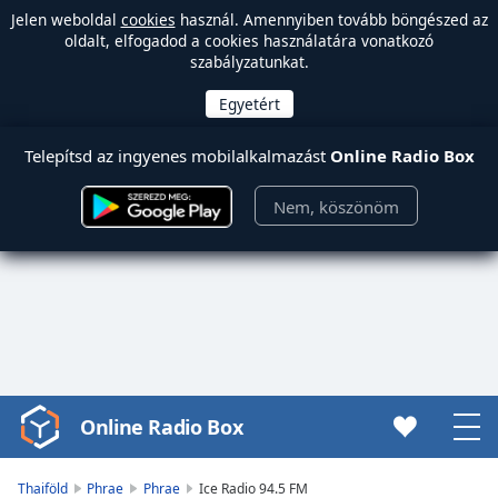
Jelen weboldal
cookies
használ. Amennyiben tovább böngészed az
oldalt, elfogadod a cookies használatára vonatkozó
szabályzatunkat.
Telepítsd az ingyenes mobilalkalmazást
Online Radio Box
Nem, köszönöm
Online Radio Box
Video
Player
is
Thaiföld
Phrae
Phrae
Ice Radio 94.5 FM