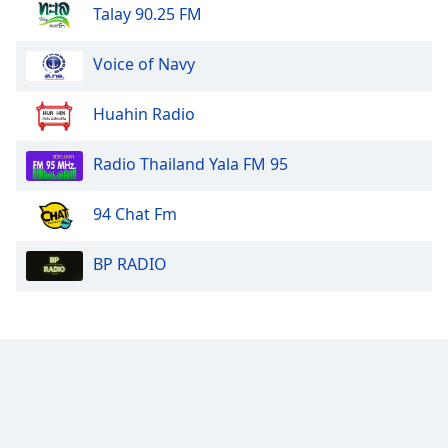
Talay 90.25 FM
Opacity
Voice of Navy
Caption
Huahin Radio
Area
Background
Radio Thailand Yala FM 95
Color
94 Chat Fm
Opacity
BP RADIO
Font
Size
Text
Edge
Style