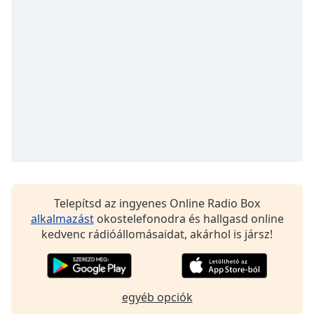
opens
subtitles
settings
dialog
subtitles
off
,
selected
Audio
Track
Picture-
in-
Picture
Fullscreen
Telepítsd az ingyenes Online Radio Box
This
alkalmazást
okostelefonodra és hallgasd online
is
kedvenc rádióállomásaidat, akárhol is jársz!
a
modal
window.
egyéb opciók
Beginning