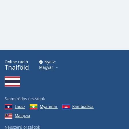
Font
Family
Reset
Done
Close
Modal
Dialog
End
Online rádió
Nyelv:
of
Thaiföld
Magyar
dialog
window.
Szomszédos országok
Laosz
Myanmar
Kambodzsa
Malajzia
Népszerű országok