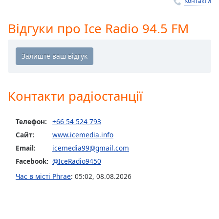
Remaining
Контакти
Time
-
-:-
Відгуки про Ice Radio 94.5 FM
1x
Playback
Rate
Chapters
Контакти радіостанції
Chapters
Descriptions
Телефон:
+66 54 524 793
Сайт:
www.icemedia.info
descriptions
off
,
Email:
icemedia99@gmail.com
selected
Facebook:
@IceRadio9450
Час в місті Phrae
:
05:02
,
08.08.2026
Subtitles
subtitles
settings
,
opens