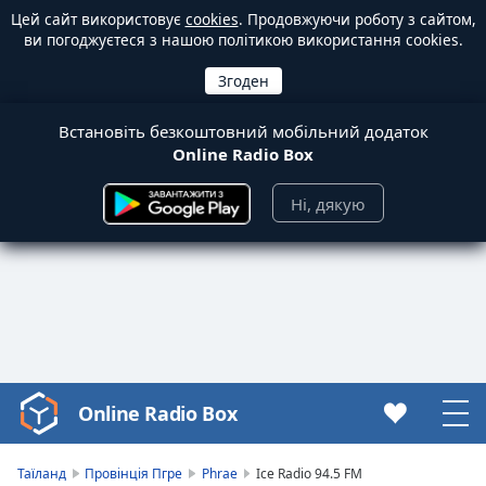
Цей сайт використовує
cookies
. Продовжуючи роботу з сайтом,
ви погоджуєтеся з нашою політикою використання cookies.
Встановіть безкоштовний мобільний додаток
Online Radio Box
Ні, дякую
Online Radio Box
Video
Player
is
Таїланд
Провінція Пгре
Phrae
Ice Radio 94.5 FM