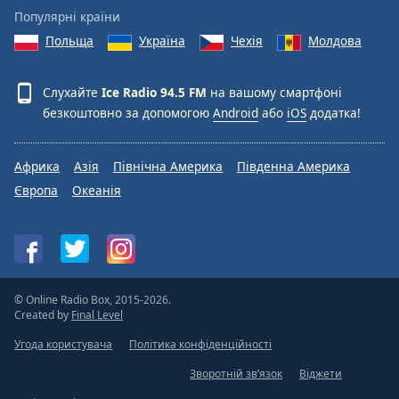
Популярні країни
Польща
Україна
Чехія
Молдова
Слухайте
Ice Radio 94.5 FM
на вашому смартфоні
безкоштовно за допомогою
Android
або
iOS
додатка!
Африка
Азія
Північна Америка
Південна Америка
Європа
Океанія
© Online Radio Box, 2015-2026.
Created by
Final Level
Угода користувача
Політика конфіденційності
Зворотній зв’язок
Віджети