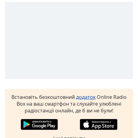
subtitles
settings
dialog
subtitles
off
,
selected
Audio
Track
Picture-
in-
Picture
Fullscreen
This
Встановіть безкоштовний
додаток
Online Radio
is
Box на ваш смартфон та слухайте улюблені
a
радіостанції онлайн, де б ви не були!
modal
window.
Beginning