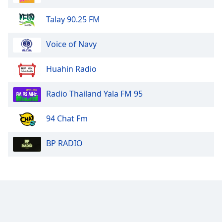
Talay 90.25 FM
Opacity
Voice of Navy
Caption
Area
Huahin Radio
Background
Color
Radio Thailand Yala FM 95
Opacity
94 Chat Fm
Font
BP RADIO
Size
Text
Edge
Style