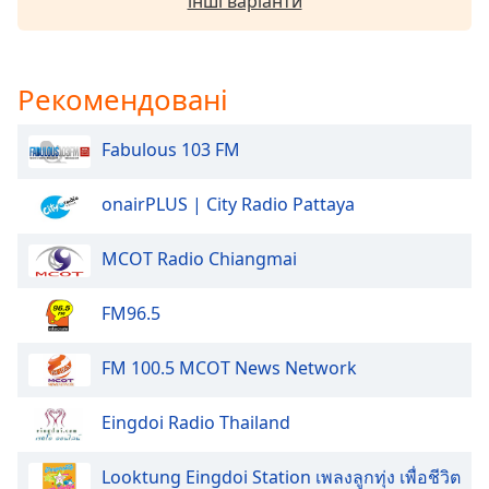
інші варіанти
of
dialog
window.
Escape
Рекомендовані
will
cancel
Fabulous 103 FM
and
close
the
onairPLUS | City Radio Pattaya
window.
MCOT Radio Chiangmai
Text
Color
FM96.5
Opacity
FM 100.5 MCOT News Network
Eingdoi Radio Thailand
Text
Background
Color
Looktung Eingdoi Station เพลงลูกทุ่ง เพื่อชีวิต