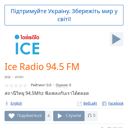
loading.
Play
Підтримуйте Україну. Збережіть мир у
Video
світі!
Play
Skip
Backward
Skip
Forward
Mute
Current
Time
0:00
Ice Radio 94.5 FM
/
Duration
-:-
pop
asian
Loaded
:
0.00%
Рейтинг:
0.0
Оцінок
:
0
Stream
สถานีวิทยุ 94.5Mhz ฟังเพลงกับเราได้ตลอด
Type
LIVE
English
Вебсайт
Seek to
live,
currently
Подобається
4
Слухати
0
behind
live
LIVE