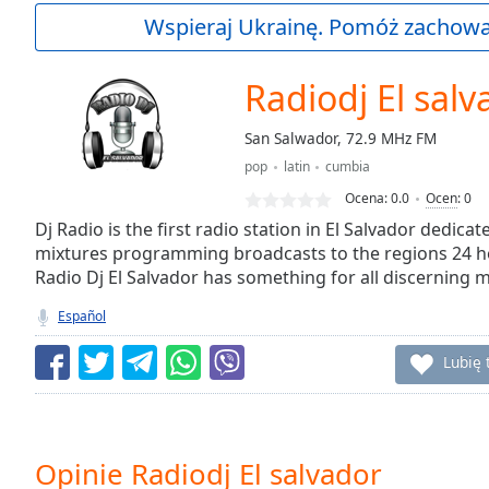
Current
Wspieraj Ukrainę. Pomóż zachować
Time
0:00
/
Duration
-:-
Radiodj El salv
Loaded
:
0.00%
San Salwador, 72.9 MHz FM
0:00
pop
latin
cumbia
Stream
Type
LIVE
Ocena:
0.0
Ocen
:
0
Seek to
Dj Radio is the first radio station in El Salvador dedica
live,
mixtures programming broadcasts to the regions 24 ho
currently
Radio Dj El Salvador has something for all discerning m
behind
live
LIVE
Remaining
Español
Time
-
-:-
Lubię 
1x
Playback
Rate
Opinie Radiodj El salvador