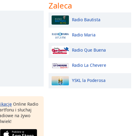
Zaleca
Radio Bautista
Radio Maria
Radio Que Buena
Radio La Chevere
YSKL la Poderosa
likację
Online Radio
rtfonu i słuchaj
 radiowe na żywo
lwiek!