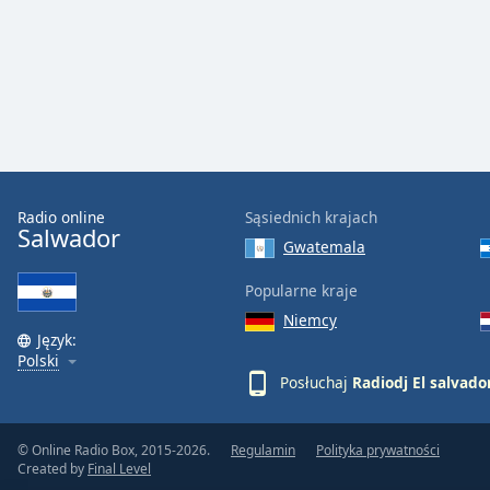
Audio
Track
Picture-
in-
Picture
Fullscreen
This
is
a
Radio online
Sąsiednich krajach
modal
Salwador
window.
Gwatemala
Popularne kraje
Beginning
of
Niemcy
Język:
dialog
Polski
window.
Posłuchaj
Radiodj El salvado
Escape
will
cancel
© Online Radio Box, 2015-2026.
Regulamin
Polityka prywatności
and
Created by
Final Level
close