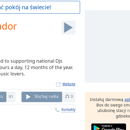
 pokój na świecie!
ador
ted to supporting national DJs
urs a day, 12 months of the year.
usic lovers.
Website
to
91
Słuchaj radia
0
Instałuj darmową
ap
Box do swego sma
Kontakty
uliubionę stacji
gdzieko