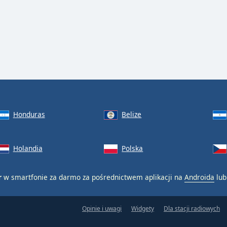
Honduras
Belize
Holandia
Polska
r
w smartfonie za darmo za pośrednictwem aplikacji na
Androida
lu
Opinie i uwagi
Widgety
Dla stacji radiowych