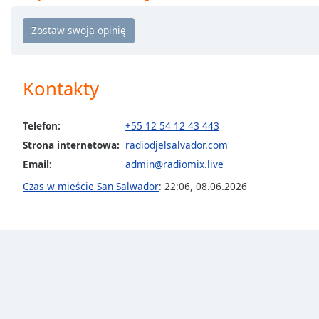
Chapters
Chapters
Descriptions
Kontakty
descriptions
off
,
selected
Telefon:
+55 12 54 12 43 443
Strona internetowa:
radiodjelsalvador.com
Subtitles
Email:
admin@radiomix.live
subtitles
Czas w mieście San Salwador
:
22:06
,
08.06.2026
settings
,
opens
subtitles
settings
dialog
subtitles
off
,
selected