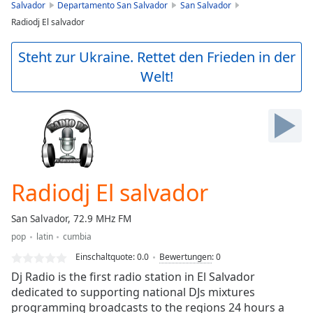
is
Salvador
Departamento San Salvador
San Salvador
loading.
Radiodj El salvador
Play
Video
Steht zur Ukraine. Rettet den Frieden in der
Play
Welt!
Skip
Backward
Skip
Forward
Mute
Current
Time
0:00
/
Radiodj El salvador
Duration
-:-
Loaded
:
San Salvador, 72.9 MHz FM
0.00%
Stream
pop
latin
cumbia
Type
LIVE
Einschaltquote:
0.0
Bewertungen
:
0
Seek to
Dj Radio is the first radio station in El Salvador
live,
dedicated to supporting national DJs mixtures
currently
behind
programming broadcasts to the regions 24 hours a
live
LIVE