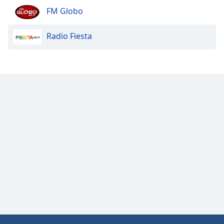
Color
FM Globo
Opacity
Radio Fiesta
Caption
Area
Background
Color
Opacity
Font
Size
Text
Edge
Style