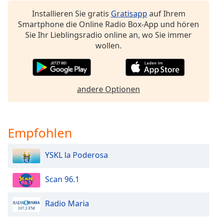
Beginning
of
Installieren Sie gratis
Gratisapp
auf Ihrem
dialog
Smartphone die Online Radio Box-App und hören
window.
Sie Ihr Lieblingsradio online an, wo Sie immer
Escape
wollen.
will
cancel
and
close
andere Optionen
the
window.
Empfohlen
Text
Color
YSKL la Poderosa
Opacity
Scan 96.1
Text
Radio Maria
Background