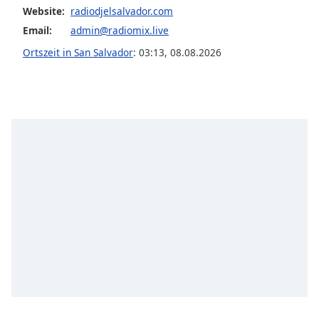
opens
Website:
radiodjelsalvador.com
subtitles
Email:
admin@radiomix.live
settings
Ortszeit in San Salvador
:
03:13
,
08.08.2026
dialog
subtitles
off
,
selected
Audio
Track
Picture-
in-
Picture
Fullscreen
This
is
a
modal
window.