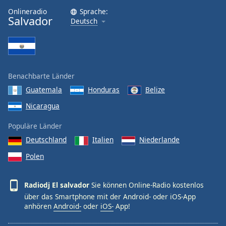
Onlineradio
Sprache:
Font
Salvador
Deutsch
Family
Reset
Done
Benachbarte Länder
Close
Guatemala
Honduras
Belize
Modal
Dialog
Nicaragua
End
of
Populäre Länder
dialog
Deutschland
Italien
Niederlande
window.
Polen
Radiodj El salvador
Sie können Online-Radio kostenlos
über das Smartphone mit der Android- oder iOS-App
anhören
Android-
oder
iOS-
App!