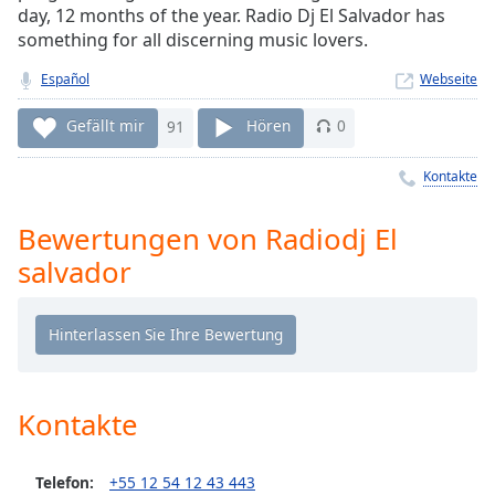
day, 12 months of the year. Radio Dj El Salvador has
Remaining
something for all discerning music lovers.
Time
-
-:-
Español
Webseite
1x
Gefällt mir
91
Hören
0
Playback
Rate
Kontakte
Chapters
Bewertungen von Radiodj El
Chapters
salvador
Descriptions
descriptions
off
,
selected
Kontakte
Subtitles
subtitles
Telefon:
+55 12 54 12 43 443
settings
,