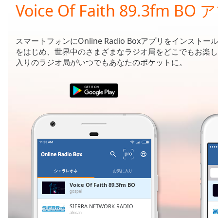
Current
Voice Of Faith 89.3fm BO
Time
0:00
/
Duration
-:-
スマートフォンにOnline Radio Boxアプリをインストー
Loaded
:
をはじめ、世界中のさまざまなラジオ局をどこでもお楽し
0.00%
入りのラジオ局がいつでもあなたのポケットに。
0:00
Stream
Type
LIVE
Seek to
live,
currently
behind
live
LIVE
Remaining
Time
-
-:-
シエラレオネ
お気に入り
1x
Voice Of Faith 89.3fm BO
gospel
Playback
Rate
SIERRA NETWORK RADIO
african