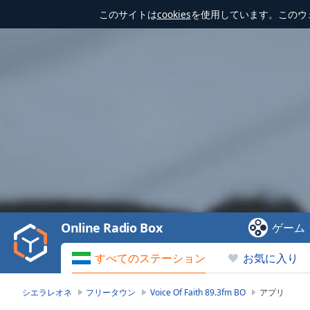
このサイトは
cookies
を使用しています。このウ
Video
Player
is
loading.
Play
Video
Online Radio Box
ゲーム
Play
Skip
すべてのステーション
お気に入り
Backward
Skip
Forward
シエラレオネ
フリータウン
Voice Of Faith 89.3fm BO
アプリ
Mute