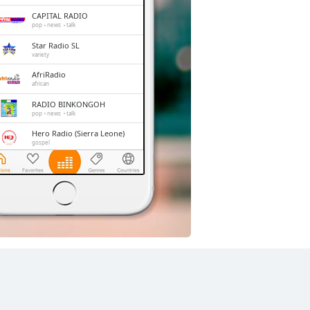
CAPITAL RADIO
pop
news
talk
Star Radio SL
variety
AfriRadio
african
RADIO BINKONGOH
pop
news
talk
Hero Radio (Sierra Leone)
gospel
FOP Radio
news
talk
gospel
CUSL RADIO MILE 91
variety