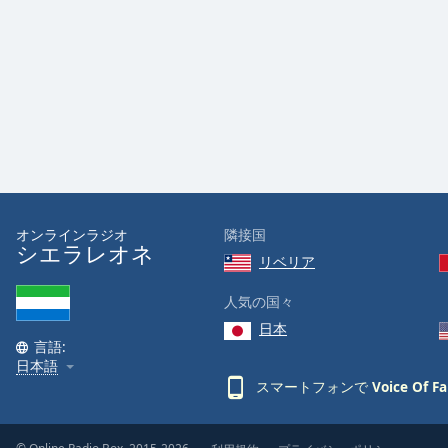
Audio
Track
Picture-
in-
Picture
Fullscreen
This
is
a
modal
window.
オンラインラジオ
隣接国
シエラレオネ
リベリア
Beginning
of
人気の国々
dialog
日本
window.
言語:
Escape
日本語
will
スマートフォンで
Voice Of F
cancel
and
close