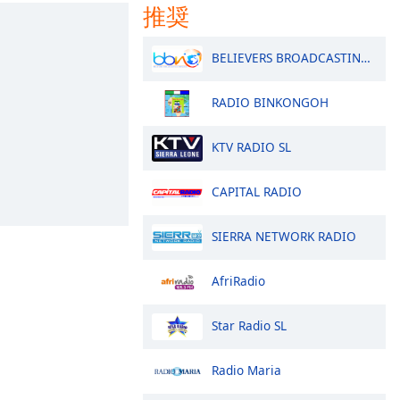
推奨
BELIEVERS BROADCASTING NETWORK SL
RADIO BINKONGOH
KTV RADIO SL
CAPITAL RADIO
SIERRA NETWORK RADIO
AfriRadio
Star Radio SL
Radio Maria