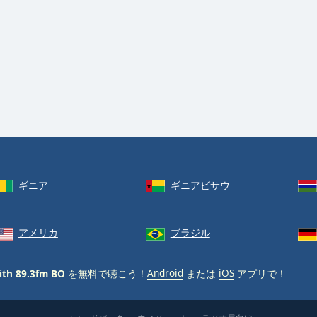
ギニア
ギニアビサウ
アメリカ
ブラジル
aith 89.3fm BO
を無料で聴こう！
Android
または
iOS
アプリで！