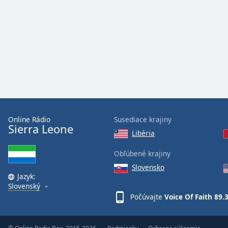
Audio
Track
Picture-
in-
Picture
Fullscreen
This
is
a
modal
window.
Online Rádio
Susediace krajiny
Sierra Leone
Libéria
Beginning
of
Obľúbené krajiny
dialog
Slovensko
window.
Jazyk:
Escape
Slovenský
will
Počúvajte
Voice Of Faith 89
cancel
and
close