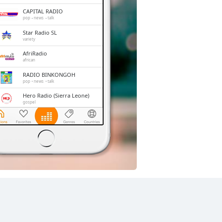
CAPITAL RADIO
pop
news
talk
Star Radio SL
variety
AfriRadio
african
RADIO BINKONGOH
pop
news
talk
Hero Radio (Sierra Leone)
gospel
FOP Radio
news
talk
gospel
CUSL RADIO MILE 91
variety