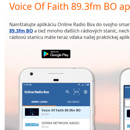
Current
Voice Of Faith 89.3fm BO ap
Time
0:00
/
Duration
-:-
Nainštalujte aplikáciu Online Radio Box do svojho sma
Loaded
:
89.3fm BO
a tiež mnoho ďalších rádiových staníc, nec
0.00%
rádiovú stanicu máte teraz vďaka našej praktickej aplik
0:00
Stream
Type
LIVE
Seek to
live,
currently
behind
live
LIVE
Remaining
Time
-
-:-
SIERRA LEONE
OBĽÚBENÉ
1x
Voice Of Faith 89.3fm BO
gospel
Playback
Rate
SIERRA NETWORK RADIO
african