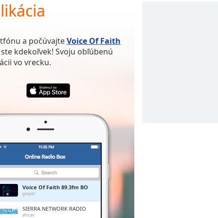
likácia
rtfónu a počúvajte
Voice Of Faith
h ste kdekoľvek! Svoju obľúbenú
ácii vo vrecku.
Voice Of Faith 89.3fm BO
gospel
SIERRA NETWORK RADIO
african