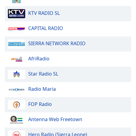
of
dialog
KTV RADIO SL
window.
Escape
CAPITAL RADIO
will
cancel
and
SIERRA NETWORK RADIO
close
the
AfriRadio
window.
Star Radio SL
Text
Color
Radio Maria
Opacity
FOP Radio
Text
Antenna Web Freetown
Background
Color
Hero Radio (Sierra Leone)