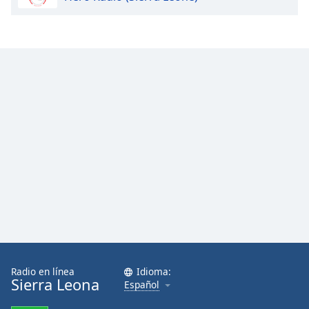
Opacity
Caption
Area
Background
Color
Opacity
Font
Size
Text
Edge
Radio en línea
Idioma:
Style
Sierra Leona
Español