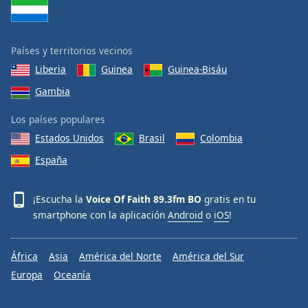
Font
Family
Países y territorios vecinos
Liberia
Guinea
Guinea-Bisáu
Reset
Done
Gambia
Close
Modal
Los países populares
Dialog
End
Estados Unidos
Brasil
Colombia
of
España
dialog
window.
¡Escucha la
Voice Of Faith 89.3fm BO
gratis en tu
smartphone con la aplicación
Android
o
iOS
!
África
Asia
América del Norte
América del Sur
Europa
Oceanía