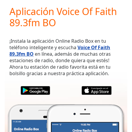
loading.
Aplicación Voice Of Faith
Play
Video
89.3fm BO
Play
Skip
Backward
Skip
¡Instala la aplicación Online Radio Box en tu
Forward
teléfono inteligente y escucha
Voice Of Faith
Mute
89.3fm BO
en línea, además de muchas otras
Current
estaciones de radio, donde quiera que estés!
Time
0:00
Ahora tu estación de radio favorita está en tu
/
bolsillo gracias a nuestra práctica aplicación.
Duration
-:-
Loaded
:
0.00%
Stream
Type
LIVE
Seek to
live,
currently
behind
live
LIVE