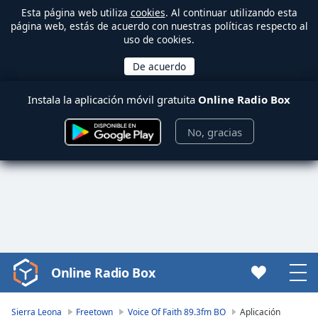
Esta página web utiliza
cookies
. Al continuar utilizando esta
página web, estás de acuerdo con nuestras políticas respecto al
uso de cookies.
Instala la aplicación móvil gratuita
Online Radio Box
No, gracias
Online Radio Box
Video
Player
is
Sierra Leona
Freetown
Voice Of Faith 89.3fm BO
Aplicación