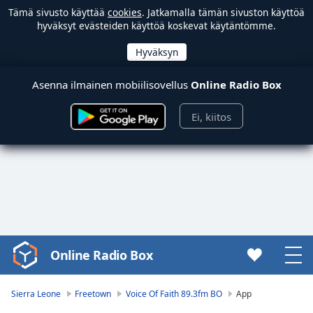
Tämä sivusto käyttää
cookies
. Jatkamalla tämän sivuston käyttöä
hyväksyt evästeiden käyttöä koskevat käytäntömme.
Asenna ilmainen mobiilisovellus
Online Radio Box
Ei, kiitos
Online Radio Box
Video
Player
is
Sierra Leone
Freetown
Voice Of Faith 89.3fm BO
App
loading.