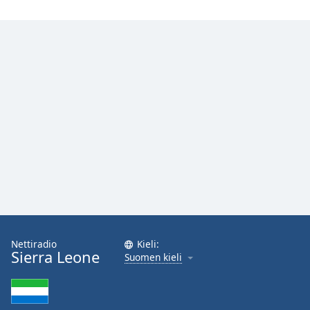
Opacity
Caption
Area
Background
Color
Opacity
Font
Size
Text
Nettiradio
Kieli:
Edge
Sierra Leone
Suomen kieli
Style
Font