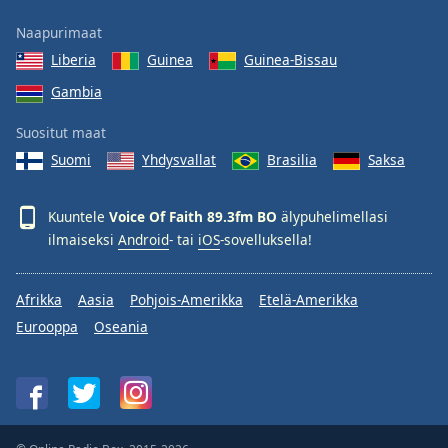
Family
Naapurimaat
Liberia
Guinea
Guinea-Bissau
Reset
Gambia
Done
Close
Suositut maat
Modal
Dialog
Suomi
Yhdysvallat
Brasilia
Saksa
End
of
Kuuntele
Voice Of Faith 89.3fm BO
älypuhelimellasi
dialog
ilmaiseksi
Android
- tai
iOS
-sovelluksella!
window.
Afrikka
Aasia
Pohjois-Amerikka
Etelä-Amerikka
Eurooppa
Oseania