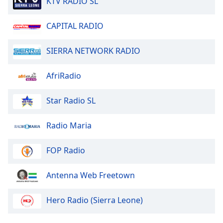
KTV RADIO SL
dialog
window.
CAPITAL RADIO
Escape
will
cancel
SIERRA NETWORK RADIO
and
close
AfriRadio
the
window.
Star Radio SL
Text
Radio Maria
Color
FOP Radio
Opacity
Antenna Web Freetown
Text
Background
Hero Radio (Sierra Leone)
Color