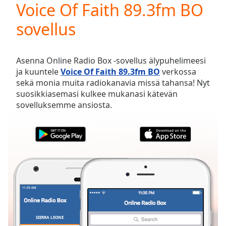
Voice Of Faith 89.3fm BO
Play
Video
sovellus
Play
Skip
Backward
Skip
Asenna Online Radio Box -sovellus älypuhelimeesi
Forward
ja kuuntele
Voice Of Faith 89.3fm BO
verkossa
Mute
sekä monia muita radiokanavia missä tahansa! Nyt
Current
suosikkiasemasi kulkee mukanasi kätevän
Time
0:00
sovelluksemme ansiosta.
/
Duration
-:-
Loaded
:
0.00%
Stream
Type
LIVE
Seek to
live,
currently
behind
live
LIVE
Remaining
SIERRA LEONE
SUOSIKIT