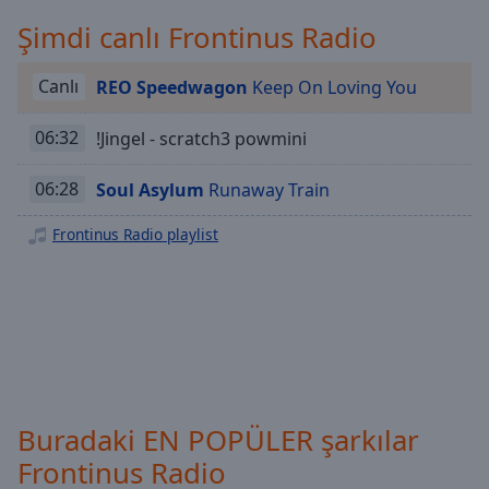
Playback
Rate
Şimdi canlı Frontinus Radio
Chapters
Canlı
REO Speedwagon
Keep On Loving You
Chapters
06:32
!Jingel - scratch3 powmini
Descriptions
descriptions
06:28
Soul Asylum
Runaway Train
off
,
selected
Frontinus Radio playlist
Subtitles
subtitles
settings
,
opens
subtitles
settings
Buradaki EN POPÜLER şarkılar
dialog
subtitles
Frontinus Radio
off
,