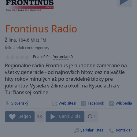
Skip
Forward
Mute
Current
Frontinus Radio
Time
0:00
/
Žilina, 104.6 MHz FM
Duration
-:-
folk
adult contemporary
Loaded
:
0.00%
Puan:
0.0
Yorumlar
:
0
Stream
Regionálne rádio Frontinus je hudobne zamerané na
Type
LIVE
všetky generácie - od najnovších hitov, cez najväčšie
hity rokov minulých až po pravidelné bloky pre
Seek to
live,
jubilantov. Vysiela v Žiline a okolí, na Kysuciach a v
currently
Turčianskej kotline.
behind
live
LIVE
Remaining
Slovenský
Web sitesi
Time
-
-:-
Beğen
38
Canlı Dinle
1
1x
Şarkılar listesi
Kontaklar