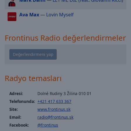
cancel
and
close
Ava Max
— Lovin Myself
the
window.
Frontinus Radio değerlendirmeler
Text
Color
Opacity
Radyo temasları
Text
Background
Color
Adresi:
Dolné Rudiny 3 Žilina 010 01
Telefonunda:
+421 417 633 367
Site:
www.frontinus.sk
Opacity
Email:
radio@frontinus.sk
Facebook:
@frontinus
Caption