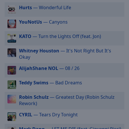
selected
Hurts
— Wonderful Life
Audio
YouNotUs
— Canyons
Track
Picture-
KATO
— Turn the Lights Off (feat. Jon)
in-
Picture
Fullscreen
Whitney Houston
— It's Not Right But It's
This
Okay
is
a
AlijahShane NOL
— 08 / 26
modal
window.
Teddy Swims
— Bad Dreams
Beginning
Robin Schulz
— Greatest Day (Robin Schulz
of
Rework)
dialog
window.
CYRIL
— Tears Dry Tonight
Escape
will
Mark Dann
— LET ME DIE (feat. Giovanni Ricci)