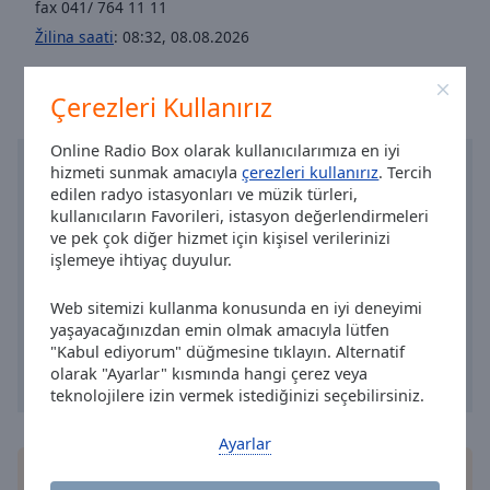
fax 041/ 764 11 11
Area
Background
Žilina saati
:
08:32
,
08.08.2026
Color
Çerezleri Kullanırız
Opacity
Online Radio Box olarak kullanıcılarımıza en iyi
hizmeti sunmak amacıyla
çerezleri kullanırız
. Tercih
Font
edilen radyo istasyonları ve müzik türleri,
Size
kullanıcıların Favorileri, istasyon değerlendirmeleri
ve pek çok diğer hizmet için kişisel verilerinizi
işlemeye ihtiyaç duyulur.
Text
Edge
Web sitemizi kullanma konusunda en iyi deneyimi
Style
yaşayacağınızdan emin olmak amacıyla lütfen
"Kabul ediyorum" düğmesine tıklayın. Alternatif
olarak "Ayarlar" kısmında hangi çerez veya
Font
teknolojilere izin vermek istediğinizi seçebilirsiniz.
Family
Ayarlar
Akıllı telefonuna Online Radio Box
uygulama
Reset