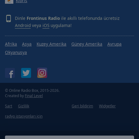
Kıbrıs
Dinle
Frontinus Radio
ile akıllı telefonunda ücretsiz
Android
veya
iOS
uygulama!
Afrika
Asya
Kuzey Amerika
Güney Amerika
Avrupa
Okyanusya
© Online Radio Box, 2015-2026.
Created by
Final Level
Şart
Gizlilik
Geri bildirim
Widgetler
radyo istasyonları için