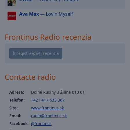
cancel
and
Ava Max
— Lovin Myself
close
the
window.
Frontinus Radio recenzia
Text
Color
Opacity
Contacte radio
Text
Background
Adresa:
Dolné Rudiny 3 Žilina 010 01
Color
Telefon:
+421 417 633 367
Site:
www.frontinus.sk
Opacity
Email:
radio@frontinus.sk
Facebook:
@frontinus
Caption