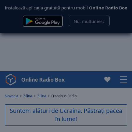
Instalează aplicația gratuită pentru mobil
Online Radio Box
Nu, mulțumesc
Online Radio Box
Video
Player
is
Slovacia
Žilina
Žilina
Frontinus Radio
loading.
Play
Suntem alături de Ucraina. Păstrați pacea
Video
în lume!
Play
Skip
Backward