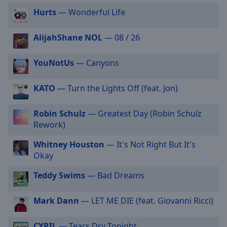
selected
Hurts
— Wonderful Life
Audio
AlijahShane NOL
— 08 / 26
Track
Picture-
YouNotUs
— Canyons
in-
Picture
Fullscreen
KATO
— Turn the Lights Off (feat. Jon)
This
is
Robin Schulz
— Greatest Day (Robin Schulz
a
Rework)
modal
window.
Whitney Houston
— It's Not Right But It's
Okay
Beginning
of
Teddy Swims
— Bad Dreams
dialog
window.
Mark Dann
— LET ME DIE (feat. Giovanni Ricci)
Escape
will
CYRIL
— Tears Dry Tonight