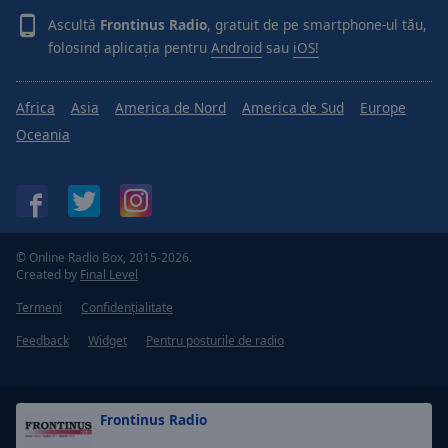
Ascultă
Frontinus Radio
, gratuit de pe smartphone-ul tău,
folosind aplicația pentru
Android
sau
iOS!
Africa
Asia
America de Nord
America de Sud
Europe
Oceania
© Online Radio Box, 2015-2026.
Created by
Final Level
Termeni
Confidențialitate
Feedback
Widget
Pentru posturile de radio
Frontinus Radio