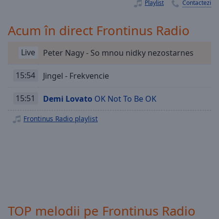
Playback
Playlist
Contactezi
Rate
Acum în direct Frontinus Radio
Chapters
Chapters
Live
Peter Nagy - So mnou nidky nezostarnes
Descriptions
15:54
Jingel - Frekvencie
descriptions
off
,
15:51
Demi Lovato
OK Not To Be OK
selected
Frontinus Radio playlist
Subtitles
subtitles
settings
,
opens
subtitles
settings
dialog
subtitles
TOP melodii pe Frontinus Radio
off
,