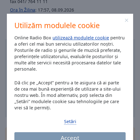
fax 041/ 764 11 11
Area
Background
Ora în Žilina
:
17:57
,
08.09.2026
Color
Utilizăm modulele cookie
Opacity
Online Radio Box
utilizează modulele cookie
pentru
a oferi cel mai bun serviciu utilizatorilor noștri.
Posturile de radio și genurile de muzică preferate,
Font
preferințele utilizatorului, evaluările posturilor și
Size
multe alte servicii necesită procesarea datelor tale
personale.
Text
Dă clic pe „Accept” pentru a te asigura că ai parte
Edge
de cea mai bună experiență de utilizare a site-ului
Style
nostru web. În mod alternativ, poți selecta din
„Setări” modulele cookie sau tehnologiile pe care
vrei să le permiți.
Font
Family
Setări
Instalează aplicația gratuită Online Radio Box
Reset
Accept