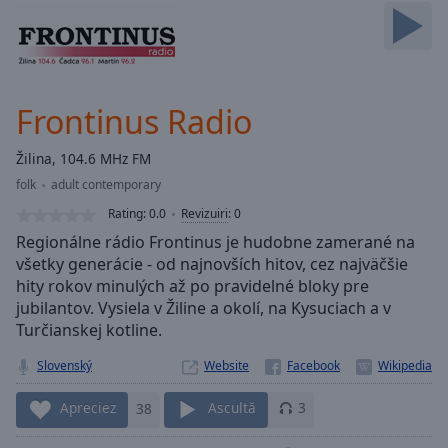
Skip
Forward
Mute
Current
Time
0:00
Frontinus Radio
/
Duration
-:-
Žilina, 104.6 MHz FM
Loaded
:
folk
adult contemporary
0.00%
Stream
Rating:
0.0
Revizuiri
:
0
Type
LIVE
Regionálne rádio Frontinus je hudobne zamerané na
Seek to
všetky generácie - od najnovších hitov, cez najväčšie
live,
hity rokov minulých až po pravidelné bloky pre
currently
behind
jubilantov. Vysiela v Žiline a okolí, na Kysuciach a v
live
LIVE
Turčianskej kotline.
Remaining
Time
-
Slovenský
Website
-:-
Apreciez
38
Ascultă
3
1x