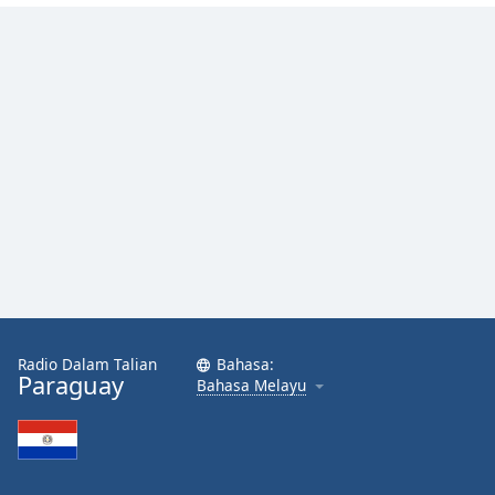
Font
Family
Reset
Done
Close
Modal
Dialog
End
of
dialog
window.
Radio Dalam Talian
Bahasa:
Paraguay
Bahasa Melayu