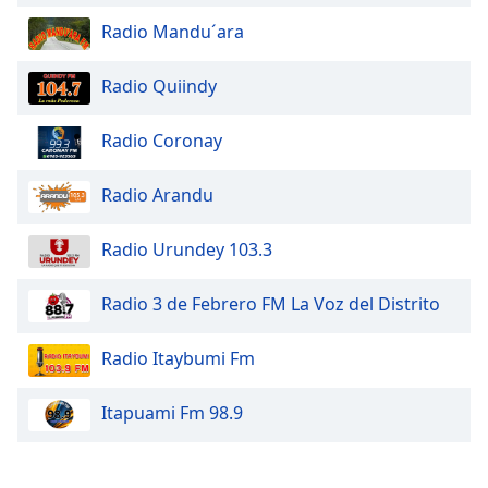
Radio Mandu´ara
Opacity
Radio Quiindy
Caption
Area
Radio Coronay
Background
Color
Radio Arandu
Opacity
Radio Urundey 103.3
Radio 3 de Febrero FM La Voz del Distrito
Font
Size
Radio Itaybumi Fm
Text
Itapuami Fm 98.9
Edge
Style