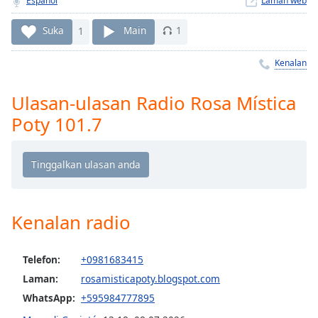
Remaining
Español
Laman web
Time
-
Suka
1
Main
1
-:-
Kenalan
1x
Playback
Rate
Ulasan-ulasan Radio Rosa Mística
Poty 101.7
Chapters
Chapters
Descriptions
descriptions
off
,
Kenalan radio
selected
Telefon:
+0981683415
Subtitles
Laman:
rosamisticapoty.blogspot.com
subtitles
WhatsApp:
+595984777895
settings
,