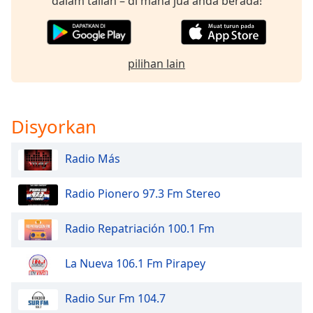
dalam talian – di mana jua anda berada!
of
dialog
window.
Escape
pilihan lain
will
cancel
and
close
Disyorkan
the
window.
Radio Más
Text
Color
Radio Pionero 97.3 Fm Stereo
Radio Repatriación 100.1 Fm
Opacity
La Nueva 106.1 Fm Pirapey
Text
Background
Radio Sur Fm 104.7
Color