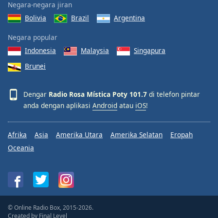
Negara-negara jiran
Bolivia
Brazil
Argentina
Negara popular
Indonesia
Malaysia
Singapura
Brunei
Dengar
Radio Rosa Mística Poty 101.7
di telefon pintar
anda dengan aplikasi
Android
atau
iOS
!
Afrika
Asia
Amerika Utara
Amerika Selatan
Eropah
Oceania
© Online Radio Box, 2015-2026.
Created by
Final Level