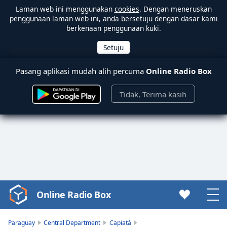
Laman web ini menggunakan
cookies
. Dengan meneruskan
penggunaan laman web ini, anda bersetuju dengan dasar kami
berkenaan penggunaan kuki.
Pasang aplikasi mudah alih percuma
Online Radio Box
Tidak, Terima kasih
Online Radio Box
Video
Player
is
Paraguay
Central Department
Capiatá