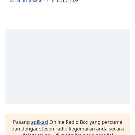
opens
Masa di Capiatá
:
13:18
,
08.07.2026
subtitles
settings
dialog
subtitles
off
,
selected
Audio
Track
Picture-
in-
Picture
Fullscreen
This
is
a
modal
window.
Pasang
aplikasi
Online Radio Box yang percuma
dan dengar stesen radio kegemaran anda secara
Beginning