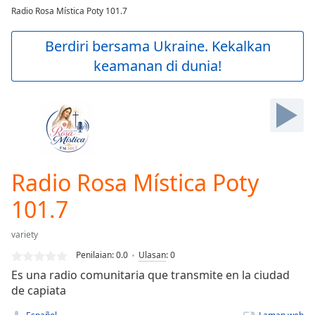
loading.
Radio Rosa Mística Poty 101.7
Play
Video
Berdiri bersama Ukraine. Kekalkan
Play
keamanan di dunia!
Skip
Backward
Skip
Forward
Mute
Current
Time
0:00
/
Radio Rosa Mística Poty
Duration
-:-
Loaded
:
101.7
0.00%
Stream
variety
Type
LIVE
Penilaian:
0.0
Ulasan
:
0
Seek to
live,
Es una radio comunitaria que transmite en la ciudad
currently
de capiata
behind
live
LIVE