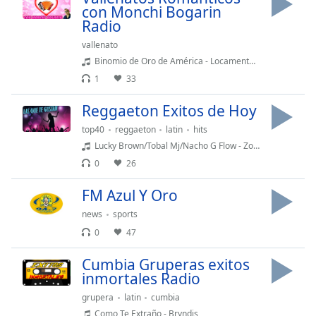
con Monchi Bogarin
Font
Radio
Family
vallenato
Binomio de Oro de América - Locamente Enamorado
Reset
1
33
Done
Close
Reggaeton Exitos de Hoy
Modal
Dialog
top40
reggaeton
latin
hits
End
Lucky Brown/Tobal Mj/Nacho G Flow - Zona
of
0
26
dialog
window.
FM Azul Y Oro
news
sports
0
47
Cumbia Gruperas exitos
inmortales Radio
grupera
latin
cumbia
Como Te Extraño - Bryndis