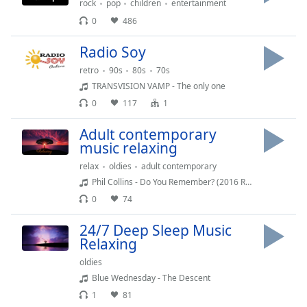
rock
pop
children
entertainment
of
dialog
0
486
window.
Radio Soy
Escape
will
retro
90s
80s
70s
cancel
TRANSVISION VAMP - The only one
and
0
117
1
close
the
Adult contemporary
window.
music relaxing
relax
oldies
adult contemporary
Text
Phil Collins - Do You Remember? (2016 Remaster)
Color
0
74
Opacity
24/7 Deep Sleep Music
Relaxing
oldies
Text
Blue Wednesday - The Descent
Background
1
81
Color