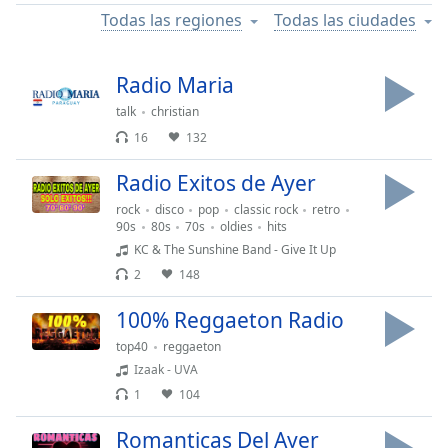
Remaining
Todas las regiones
Todas las ciudades
Time
-
-:-
Radio Maria
1x
talk
christian
Playback
Rate
16
132
Chapters
Radio Exitos de Ayer
Chapters
rock
disco
pop
classic rock
retro
90s
80s
70s
oldies
hits
Descriptions
KC & The Sunshine Band - Give It Up
2
148
descriptions
off
,
100% Reggaeton Radio
selected
top40
reggaeton
Subtitles
Izaak - UVA
1
104
subtitles
settings
,
Romanticas Del Ayer