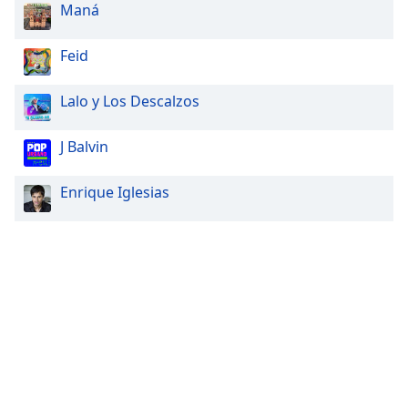
Maná
Feid
Lalo y Los Descalzos
J Balvin
Enrique Iglesias