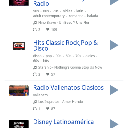
opens
Radio
subtitles
90s
80s
70s
oldies
latin
settings
adult contemporary
romantic
balada
dialog
Nino Bravo - Un Beso Y Una Flor
subtitles
2
109
off
,
selected
Hits Classic Rock,Pop &
Disco
Audio
Track
disco
pop
90s
80s
70s
oldies
60s
hits
Picture-
Starship - Nothing's Gonna Stop Us Now
in-
Picture
3
57
Fullscreen
This
Radio Vallenatos Clasicos
is
vallenato
a
Los Inquietos - Amor Herido
modal
1
87
window.
Disney Latinoamérica
Beginning