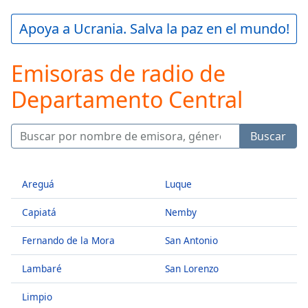
loading.
Play
Apoya a Ucrania. Salva la paz en el mundo!
Video
Play
Emisoras de radio de
Skip
Backward
Departamento Central
Skip
Forward
Mute
Current
Buscar
Time
0:00
/
Duration
-:-
Areguá
Luque
Loaded
:
0.00%
Capiatá
Nemby
Stream
Type
LIVE
Fernando de la Mora
San Antonio
Seek to
live,
Lambaré
San Lorenzo
currently
behind
live
LIVE
Limpio