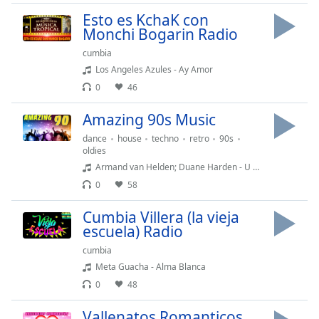
Esto es KchaK con
Opacity
Monchi Bogarin Radio
cumbia
Los Angeles Azules - Ay Amor
Caption
Area
0
46
Background
Amazing 90s Music
Color
dance
house
techno
retro
90s
oldies
Opacity
Armand van Helden; Duane Harden - U Don't Know Me (feat. Duane Harden)
0
58
Font
Cumbia Villera (la vieja
Size
escuela) Radio
cumbia
Text
Meta Guacha - Alma Blanca
Edge
0
48
Style
Vallenatos Romanticos