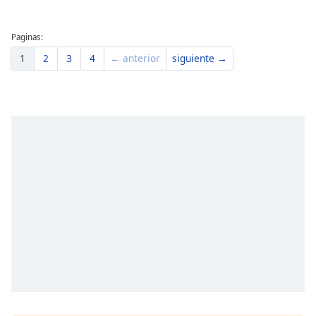
Paginas:
1
2
3
4
← anterior
siguiente →