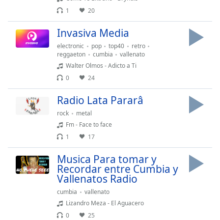
1
20
Invasiva Media
electronic
pop
top40
retro
reggaeton
cumbia
vallenato
Walter Olmos - Adicto a Ti
0
24
Radio Lata Pararâ
rock
metal
Fm - Face to face
1
17
Musica Para tomar y
Recordar entre Cumbia y
Vallenatos Radio
cumbia
vallenato
Lizandro Meza - El Aguacero
0
25