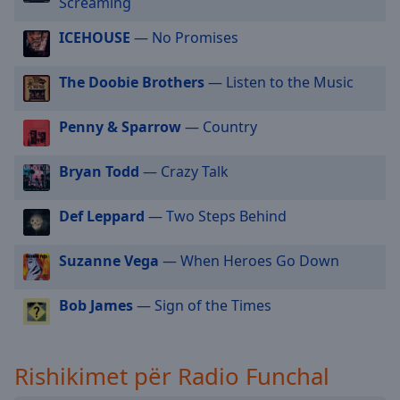
Screaming
selected
ICEHOUSE
— No Promises
Audio
Track
The Doobie Brothers
— Listen to the Music
Picture-
in-
Penny & Sparrow
— Country
Picture
Fullscreen
This
Bryan Todd
— Crazy Talk
is
a
Def Leppard
— Two Steps Behind
modal
window.
Suzanne Vega
— When Heroes Go Down
Beginning
Bob James
— Sign of the Times
of
dialog
window.
Escape
Rishikimet për Radio Funchal
will