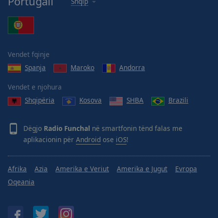
Portugali
Shqip
Vendet fqinje
Spanja
Maroko
Andorra
Vendet e njohura
Shqipëria
Kosova
SHBA
Brazili
Dëgjo
Radio Funchal
në smartfonin tënd falas me
aplikacionin për
Android
ose
iOS
!
Afrika
Azia
Amerika e Veriut
Amerika e Jugut
Evropa
Oqeania