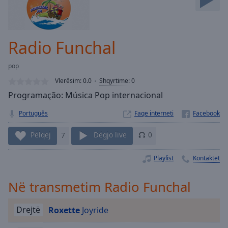
Skip
Forward
Mute
Current
Radio Funchal
Time
0:00
/
pop
Duration
-:-
Vlerësim:
0.0
Shqyrtime
:
0
Loaded
:
Programação: Música Pop internacional
0.00%
Stream
Português
Faqe interneti
Type
LIVE
Seek to
Pëlqej
7
Dëgjo live
0
live,
currently
behind
Playlist
Kontaktet
live
LIVE
Remaining
Time
-
Në transmetim Radio Funchal
-:-
Drejtë
Roxette
Joyride
1x