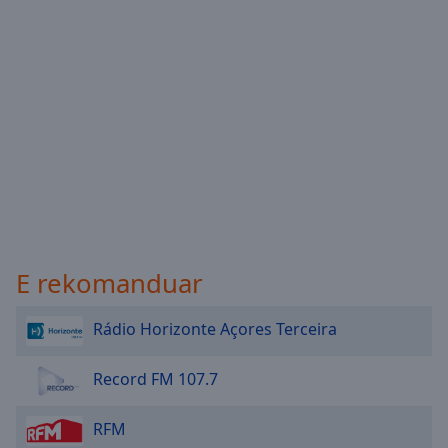
Done
Close
Modal
Dialog
End
of
dialog
window.
E rekomanduar
Rádio Horizonte Açores Terceira
Record FM 107.7
RFM