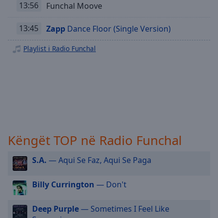
Playback
13:56
Funchal Moove
Rate
Chapters
13:45
Zapp
Dance Floor (Single Version)
Chapters
Playlist i Radio Funchal
Descriptions
descriptions
off
,
selected
Subtitles
Këngët TOP në Radio Funchal
subtitles
settings
,
S.A.
— Aqui Se Faz, Aqui Se Paga
opens
subtitles
settings
Billy Currington
— Don't
dialog
subtitles
Deep Purple
— Sometimes I Feel Like
off
,