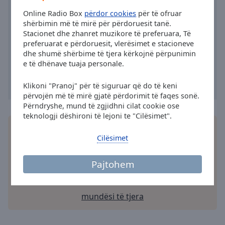
Area
Online Radio Box
përdor cookies
për të ofruar
Background
shërbimin më të mirë për përdoruesit tanë.
Color
Stacionet dhe zhanret muzikore të preferuara, Të
preferuarat e përdoruesit, vlerësimet e stacioneve
dhe shumë shërbime të tjera kërkojnë përpunimin
Opacity
e të dhënave tuaja personale.
Font
Klikoni "Pranoj" për të siguruar që do të keni
përvojën më të mirë gjatë përdorimit të faqes sonë.
Size
Përndryshe, mund të zgjidhni cilat cookie ose
teknologji dëshironi të lejoni te "Cilësimet".
Text
Instaloni falas Online Radio Box
aplikacion
në
Edge
Cilësimet
smartfonin tuaj dhe dëgjoni stacionet tuaja të
Style
preferuara të radios online – kudo që të jeni!
Pajtohem
Font
Family
mundësi të tjera
Reset