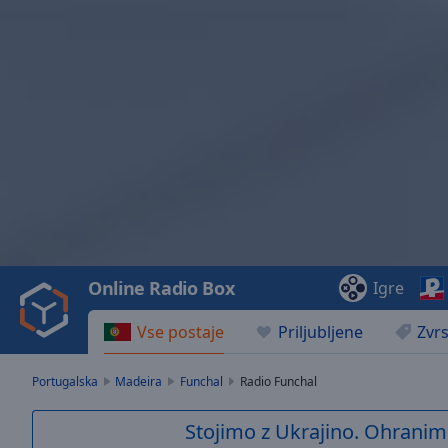
Video
Player
is
loading.
Play
Video
Online Radio Box
Igre
Play
Skip
Vse postaje
Priljubljene
Zvrs
Backward
Skip
Forward
Portugalska
Madeira
Funchal
Radio Funchal
Mute
Current
Stojimo z Ukrajino. Ohranim
Time
0:00