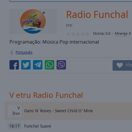
/
Duration
-:-
Radio Funchal
Loaded
:
0.00%
pop
0:00
Ocena:
0.0
Mnenja
:
0
Stream
Type
Programação: Música Pop internacional
LIVE
Seek to
Português
live,
currently
behind
Vš
live
LIVE
Remaining
Time
-
-:-
V etru Radio Funchal
1x
Playback
V
Gans N' Roses - Sweet Child O' Mine
Rate
živo
Chapters
Funchal Suave
18:17