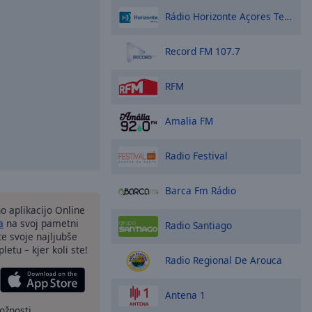
Rádio Horizonte Açores Terceira
Record FM 107.7
RFM
Amalia FM
Radio Festival
Barca Fm Rádio
o aplikacijo Online
a
na svoj pametni
Radio Santiago
te svoje najljubše
letu – kjer koli ste!
Radio Regional De Arouca
Antena 1
ožnosti