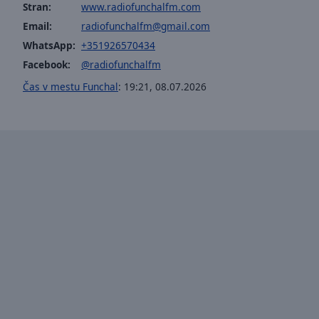
window.
Stran:
www.radiofunchalfm.com
Email:
radiofunchalfm@gmail.com
Text
WhatsApp:
+351926570434
Color
Facebook:
@radiofunchalfm
Čas v mestu Funchal
:
19:21
,
08.07.2026
Opacity
Text
Background
Color
Opacity
Caption
Area
Background
Color