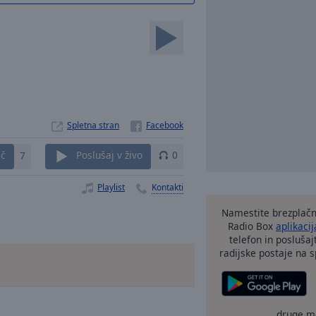
Spletna stran
eč
7
Poslušaj v živo
0
Playlist
Kontakti
Namestite brezplačn
Radio Box
aplikacij
telefon in poslušaj
radijske postaje na sp
druge m