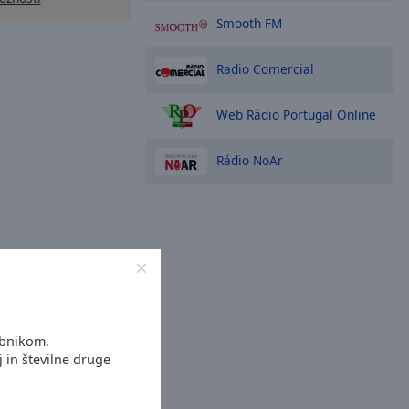
Smooth FM
Radio Comercial
Web Rádio Portugal Online
Rádio NoAr
abnikom.
j in številne druge