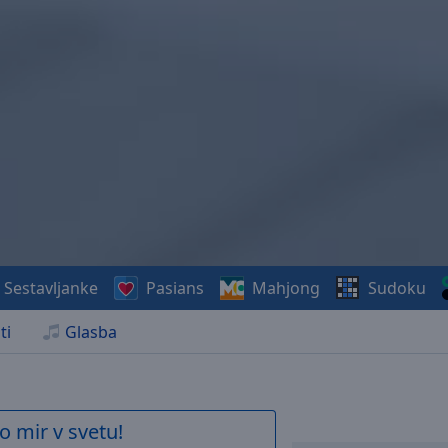
Sestavljanke
Pasians
Mahjong
Sudoku
ti
Glasba
o mir v svetu!