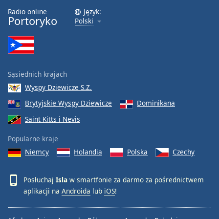
Radio online
Język:
Font
Portoryko
Polski
Family
Reset
Done
Sąsiednich krajach
Close
Modal
Wyspy Dziewicze S.Z.
Dialog
Brytyjskie Wyspy Dziewicze
Dominikana
End
of
Saint Kitts i Nevis
dialog
window.
Popularne kraje
Niemcy
Holandia
Polska
Czechy
Posłuchaj
Isla
w smartfonie za darmo za pośrednictwem
aplikacji na
Androida
lub
iOS
!