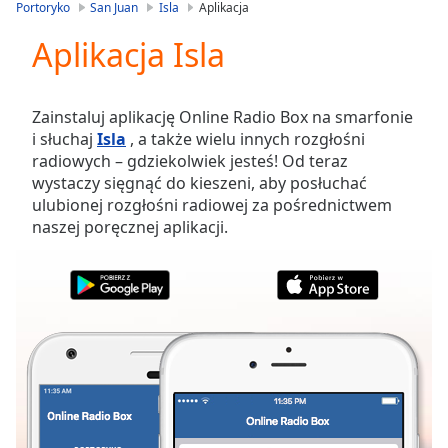
is
Portoryko
San Juan
Isla
Aplikacja
loading.
Aplikacja Isla
Play
Video
Play
Skip
Zainstaluj aplikację Online Radio Box na smarfonie
Backward
i słuchaj
Isla
, a także wielu innych rozgłośni
Skip
radiowych – gdziekolwiek jesteś! Od teraz
Forward
wystaczy sięgnąć do kieszeni, aby posłuchać
Mute
ulubionej rozgłośni radiowej za pośrednictwem
Current
naszej poręcznej aplikacji.
Time
0:00
/
Duration
-:-
Loaded
:
0.00%
Stream
Type
LIVE
Seek to
live,
currently
behind
live
LIVE