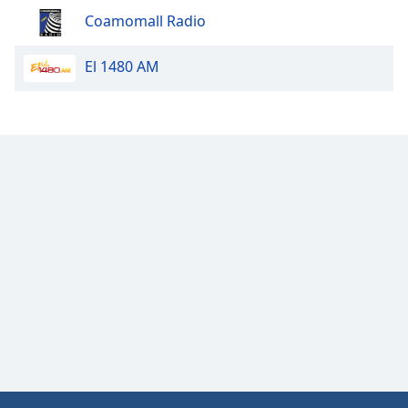
Color
Coamomall Radio
Opacity
El 1480 AM
Caption
Area
Background
Color
Opacity
Font
Size
Text
Edge
Style