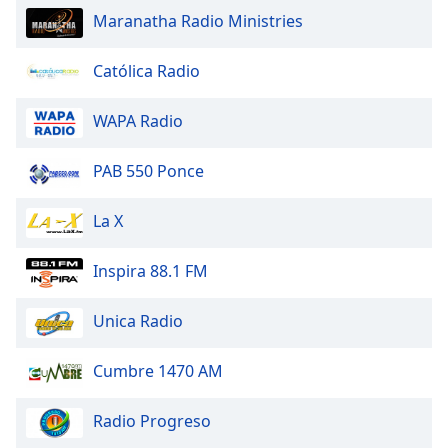
Beginning
Maranatha Radio Ministries
of
dialog
window.
Católica Radio
Escape
will
WAPA Radio
cancel
and
PAB 550 Ponce
close
the
La X
window.
Text
Inspira 88.1 FM
Color
Unica Radio
Opacity
Cumbre 1470 AM
Text
Radio Progreso
Background