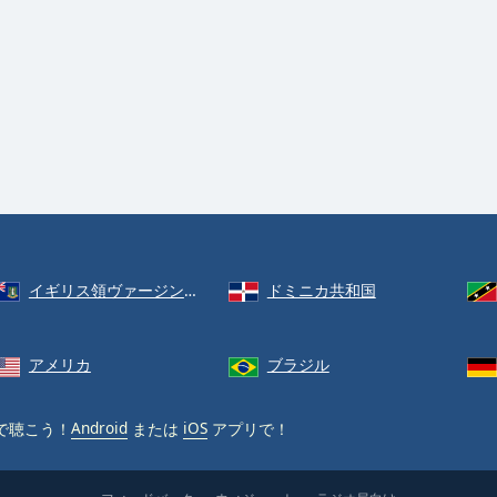
イギリス領ヴァージン諸島
ドミニカ共和国
アメリカ
ブラジル
で聴こう！
Android
または
iOS
アプリで！