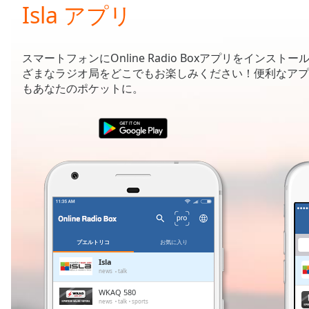
Current
Isla アプリ
Time
0:00
/
Duration
-:-
スマートフォンにOnline Radio Boxアプリをインストー
Loaded
:
ざまなラジオ局をどこでもお楽しみください！便利なアプ
0.00%
もあなたのポケットに。
0:00
Stream
Type
LIVE
Seek to
live,
currently
behind
live
LIVE
Remaining
Time
-
-:-
プエルトリコ
お気に入り
1x
Isla
news
talk
Playback
Rate
WKAQ 580
news
talk
sports