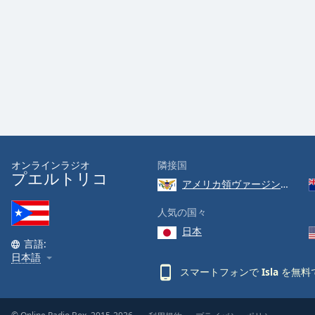
Audio
Track
Picture-
in-
Picture
Fullscreen
This
is
a
modal
window.
オンラインラジオ
隣接国
プエルトリコ
アメリカ領ヴァージン諸島
Beginning
of
人気の国々
dialog
日本
window.
言語:
Escape
日本語
will
スマートフォンで
Isla
を無料
cancel
and
close