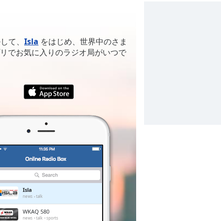
ルして、
Isla
をはじめ、世界中のさま
リでお気に入りのラジオ局がいつで
Isla
news
talk
WKAQ 580
news
talk
sports