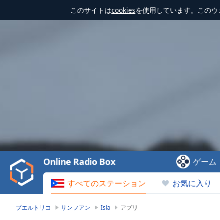
このサイトは
cookies
を使用しています。このウ
Video
Player
is
loading.
Play
Video
Online Radio Box
ゲーム
Play
Skip
すべてのステーション
お気に入り
Backward
Skip
Forward
プエルトリコ
サンフアン
Isla
アプリ
Mute