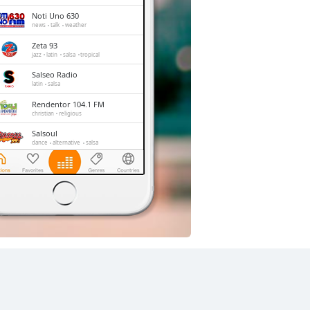
Noti Uno 630
news
talk
weather
Zeta 93
jazz
latin
salsa
tropical
Salseo Radio
latin
salsa
Rendentor 104.1 FM
christian
religious
Salsoul
dance
alternative
salsa
La Mega
pop
top40
Radio Paraíso
christian
children
religious