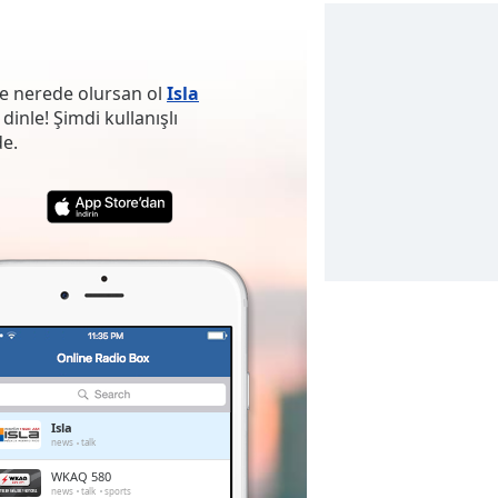
ve nerede olursan ol
Isla
inle! Şimdi kullanışlı
e.
Isla
news
talk
WKAQ 580
news
talk
sports