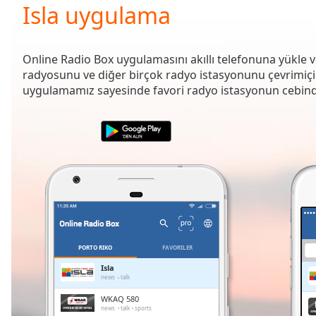
Current
Isla uygulama
Time
0:00
/
Duration
-:-
Online Radio Box uygulamasını akıllı telefonuna yükle 
Loaded
:
radyosunu ve diğer birçok radyo istasyonunu çevrimiçi d
0.00%
uygulamamız sayesinde favori radyo istasyonun cebind
0:00
Stream
Type
LIVE
Seek to
live,
currently
behind
live
LIVE
Remaining
Time
-
-:-
PORTO RIKO
FAVORILER
1x
Isla
news
talk
Playback
Rate
WKAQ 580
news
talk
sports