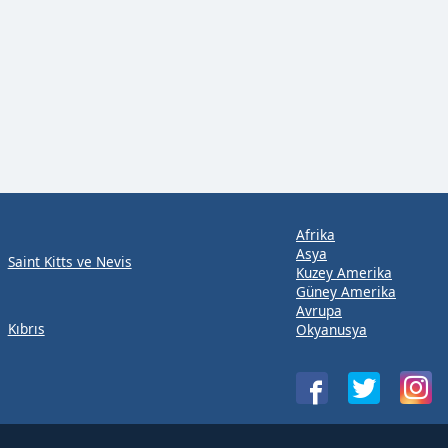
Afrika
Asya
Saint Kitts ve Nevis
Kuzey Amerika
Güney Amerika
Avrupa
Kıbrıs
Okyanusya