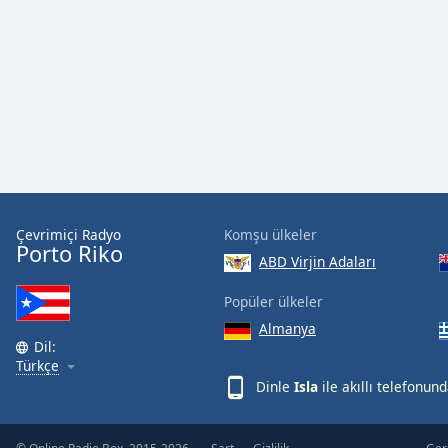
Audio
Track
Picture-
in-
Picture
Fullscreen
This
is
a
modal
window.
Çevrimiçi Radyo
Komşu ülkeler
Porto Riko
ABD Virjin Adaları
Beginning
of
Popüler ülkeler
dialog
Almanya
window.
Dil:
Escape
Türkçe
will
Dinle
Isla
ile akıllı telefonun
cancel
and
close