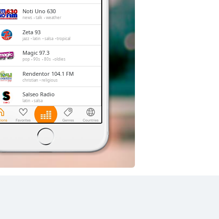
Noti Uno 630
news
talk
weather
Zeta 93
jazz
latin
salsa
tropical
Magic 97.3
pop
90s
80s
oldies
Rendentor 104.1 FM
christian
religious
Salseo Radio
latin
salsa
El 1480 AM
news
talk
Salsoul
dance
alternative
salsa