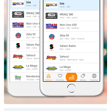
Isla
Isla
Remaining
news
talk
news
talk
Time
-
WKAQ 580
WKAQ 580
-:-
news
talk
sports
news
talk
sports
Noti Uno 630
Noti Uno 630
1x
news
talk
weather
news
talk
weather
Playback
Zeta 93
Zeta 93
Rate
jazz
latin
salsa
tropical
jazz
latin
salsa
tropical
Salseo Radio
Chapters
Salseo Radio
latin
salsa
latin
salsa
Chapters
Salsoul
Salsoul
dance
alternative
salsa
dance
alternative
salsa
Descriptions
La Mega
La Mega
pop
top40
pop
top40
descriptions
Rendentor 104.1 FM
Rendentor 104.1 FM
off
,
christian
religious
christian
religious
selected
Radio Paraíso
Radio Paraíso
christian
children
religious
christian
children
religious
Subtitles
subtitles
settings
,