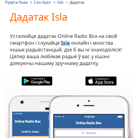
is
Пуэрта-Рыка
Сан-Хуан
Isla
Дадатак
loading.
Дадатак Isla
Play
Video
Play
Skip
Усталюйце дадатак Online Radio Box на свой
Backward
смартфон і слухайце
Isla
онлайн і мноства
Skip
іншых радыёстанцый, дзе б вы ні знаходзіліся!
Forward
Цяпер ваша любімае радыё ў вас у кішэні
Mute
дзякуючы нашаму зручнаму дадатку.
Current
Time
0:00
/
Duration
-:-
Loaded
:
0.00%
Stream
Type
LIVE
Seek to
live,
currently
ПУЭРТА-РЫКА
ВЫБРАНАЕ
behind
live
LIVE