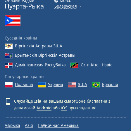
Онлайн Радыё
Мова:
Пуэрта-Рыка
Беларуская
Font
Family
Reset
Суседнія краіны
Done
Віргінскія Астравы ЗША
Close
Modal
Брытанскія Віргінскія Астравы
Dialog
End
Дамініканская Рэспубліка
Сэнт-Кітс і Нэвіс
of
dialog
Папулярныя краіны
window.
Польшча
Украіна
ЗША
Бразілія
Слухайце
Isla
на вашым смартфоне бясплатна з
дапамогай
Android
або
iOS
прыкладання!
Афрыка
Азія
Паўночная Амерыка