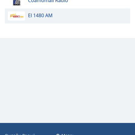
Coamomall Radio
Color
El 1480 AM
Opacity
Caption
Area
Background
Color
Opacity
Font
Size
Text
Edge
Style