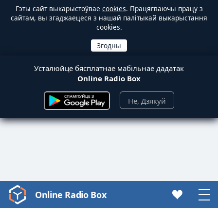
Гэты сайт выкарыстоўвае
cookies
. Працягваючы працу з
сайтам, вы згаджаецеся з нашай палітыкай выкарыстання
cookies.
Усталюйце бясплатнае мабільнае дадатак
Online Radio Box
Не, Дзякуй
Online Radio Box
Video
Player