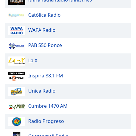
Beginning
of
dialog
Católica Radio
window.
Escape
WAPA Radio
will
cancel
PAB 550 Ponce
and
close
La X
the
window.
Inspira 88.1 FM
Text
Color
Unica Radio
Opacity
Cumbre 1470 AM
Radio Progreso
Text
Background