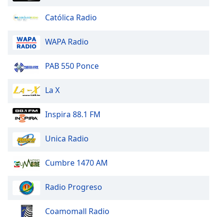
Font
Católica Radio
Family
WAPA Radio
Reset
PAB 550 Ponce
Done
Close
Modal
La X
Dialog
End
of
Inspira 88.1 FM
dialog
window.
Unica Radio
Cumbre 1470 AM
Radio Progreso
Coamomall Radio