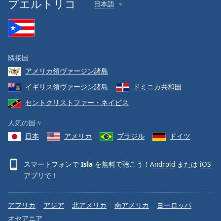
プエルトリコ
日本語
隣接国
アメリカ領ヴァージン諸島
イギリス領ヴァージン諸島
ドミニカ共和国
セントクリストファー・ネイビス
人気の国々
日本
アメリカ
ブラジル
ドイツ
スマートフォンで
Isla
を無料で聴こう！
Android
または
iOS
アプリで！
アフリカ
アジア
北アメリカ
南アメリカ
ヨーロッパ
オセアニア