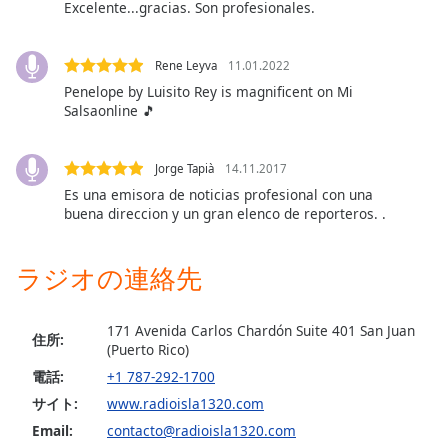
Excelente...gracias. Son profesionales.
opens
subtitles
settings
Rene Leyva
11.01.2022
dialog
Penelope by Luisito Rey is magnificent on Mi
subtitles
Salsaonline 🎵
off
,
selected
Jorge Tapià
14.11.2017
Audio
Es una emisora de noticias profesional con una
Track
buena direccion y un gran elenco de reporteros. .
Picture-
in-
ラジオの連絡先
Picture
Fullscreen
This
171 Avenida Carlos Chardón Suite 401 San Juan
is
住所:
(Puerto Rico)
a
電話:
+1 787-292-1700
modal
window.
サイト:
www.radioisla1320.com
Email:
contacto@radioisla1320.com