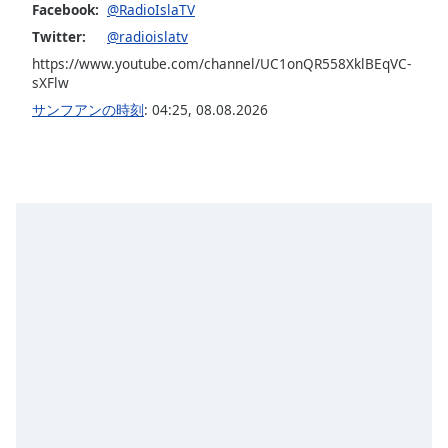
Beginning
Facebook:
@RadioIslaTV
of
Twitter:
@radioislatv
dialog
https://www.youtube.com/channel/UC1onQR558XklBEqVC-
window.
sXFlw
Escape
サンフアンの時刻
:
04:25
,
08.08.2026
will
cancel
and
close
the
window.
Text
Color
Opacity
Text
Background