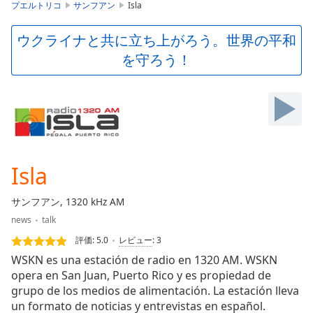
is
プエルトリコ
サンフアン
Isla
loading.
Play
ウクライナと共に立ち上がろう。世界の平和
Video
を守ろう！
Play
Skip
Backward
Skip
Forward
Mute
Current
Time
0:00
Isla
/
Duration
-:-
サンフアン, 1320 kHz AM
Loaded
:
news
talk
0.00%
Stream
評価:
5.0
レビュー
:
3
Type
LIVE
WSKN es una estación de radio en 1320 AM. WSKN
Seek to
opera en San Juan, Puerto Rico y es propiedad de
live,
grupo de los medios de alimentación. La estación lleva
currently
behind
un formato de noticias y entrevistas en español.
live
LIVE