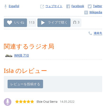
Remaining
Español
ウェブサイト
Time
-
-:-
いいね
113
ライブで聴く
3
1x
Playback
連絡先
Rate
Chapters
関連するラジオ局
Chapters
WKJB 710
Descriptions
Isla のレビュー
descriptions
off
,
selected
Subtitles
subtitles
Elsie Cruz Sierra
14.05.2022
settings
,