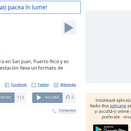
ați pacea în lume!
3
 en San Juan, Puerto Rico y es
estación lleva un formato de
reciez
113
Ascultă
2
Instalează aplicaț
Radio Box
aplicație
pe
Contactezi
și ascultă-ți online
preferate - oriu