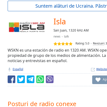
Current
Suntem alături de Ucraina. Păstr
Time
0:00
/
Duration
-:-
Isla
Loaded
:
0.00%
San Juan, 1320 kHz AM
0:00
news
talk
Stream
Type
LIVE
Rating:
5.0
Revizuiri
:
Seek to
WSKN es una estación de radio en 1320 AM. WSKN opera
live,
propiedad de grupo de los medios de alimentación. La 
currently
noticias y entrevistas en español.
behind
live
LIVE
Remaining
Español
Website
Time
-
-:-
Ap
1x
Playback
Rate
Posturi de radio conexe