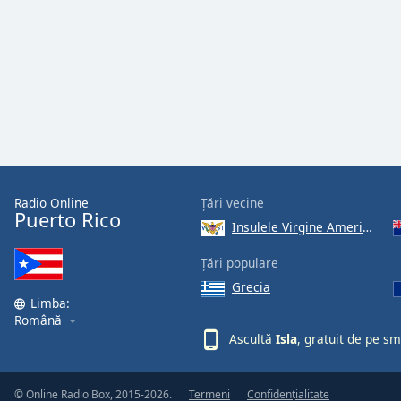
the
window.
Text
Color
Opacity
Text
Radio Online
Țări vecine
Puerto Rico
Background
Insulele Virgine Americane
Color
Țări populare
Grecia
Opacity
Limba:
Română
Ascultă
Isla
, gratuit de pe s
Caption
Area
Background
© Online Radio Box, 2015-2026.
Termeni
Confidențialitate