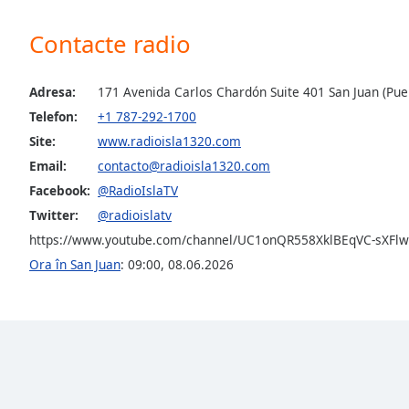
Audio
Track
Contacte radio
Picture-
in-
Picture
Adresa:
171 Avenida Carlos Chardón Suite 401 San Juan (Puer
Fullscreen
Telefon:
+1 787-292-1700
This
Site:
www.radioisla1320.com
is
a
Email:
contacto@radioisla1320.com
modal
Facebook:
@RadioIslaTV
window.
Twitter:
@radioislatv
https://www.youtube.com/channel/UC1onQR558XklBEqVC-sXFlw
Beginning
Ora în San Juan
:
09:00
,
08.06.2026
of
dialog
window.
Escape
will
cancel
and
close