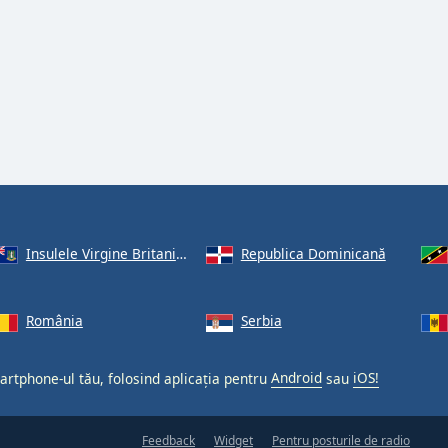
Insulele Virgine Britanice
Republica Dominicană
România
Serbia
martphone-ul tău, folosind aplicația pentru
Android
sau
iOS!
Feedback
Widget
Pentru posturile de radio