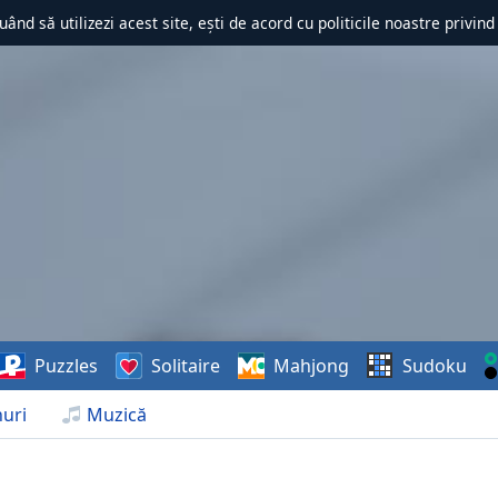
uând să utilizezi acest site, ești de acord cu politicile noastre privin
Puzzles
Solitaire
Mahjong
Sudoku
uri
Muzică