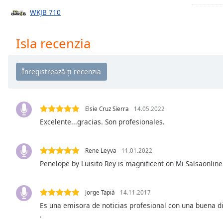
Chapters
WKJB 710
Chapters
Isla recenzia
Descriptions
descriptions
off
,
selected
Subtitles
Elsie Cruz Sierra
14.05.2022
subtitles
Excelente...gracias. Son profesionales.
settings
,
opens
Rene Leyva
11.01.2022
subtitles
settings
Penelope by Luisito Rey is magnificent on Mi Salsaonline
dialog
subtitles
Jorge Tapià
14.11.2017
off
,
Es una emisora de noticias profesional con una buena di
selected
.