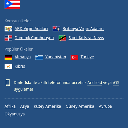
Komşu ülkeler
ABD Virjin Adaları
Britanya Virjin Adaları
Dominik Cumhuriyeti
Saint Kitts ve Nevis
Popüler ülkeler
Almanya
Yunanistan
Türkiye
Kıbrıs
Dinle
Isla
ile akıllı telefonunda ücretsiz
Android
veya
iOS
uygulama!
Afrika
Asya
Kuzey Amerika
Güney Amerika
Avrupa
Okyanusya