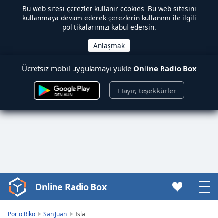
Bu web sitesi çerezler kullanır
cookies
. Bu web sitesini
kullanmaya devam ederek çerezlerin kullanımı ile ilgili
politikalarımızı kabul edersin.
Ücretsiz mobil uygulamayı yükle
Online Radio Box
Hayır, teşekkürler
Online Radio Box
Video
Player
is
Porto Riko
San Juan
Isla