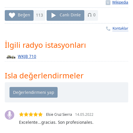
Remaining
Time
-
-:-
Beğen
113
Canlı Dinle
0
1x
Kontaklar
Playback
Rate
İlgili radyo istasyonları
Chapters
WKJB 710
Chapters
Isla değerlendirmeler
Descriptions
descriptions
off
,
selected
Subtitles
Elsie Cruz Sierra
14.05.2022
subtitles
Excelente...gracias. Son profesionales.
settings
,