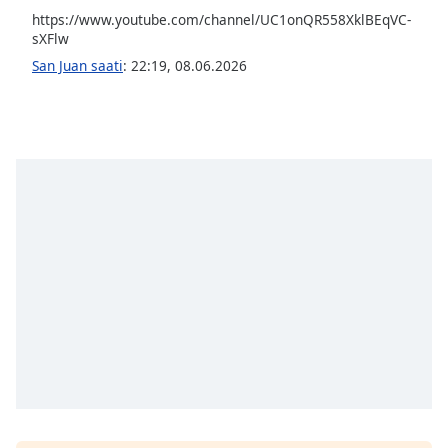
of
https://www.youtube.com/channel/UC1onQR558XklBEqVC-
dialog
sXFlw
window.
San Juan saati
:
22:19
,
08.06.2026
Escape
will
cancel
and
close
the
window.
Text
Color
Opacity
Text
Background
Color