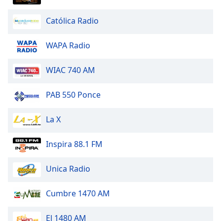
Font
Family
Católica Radio
WAPA Radio
Reset
Done
WIAC 740 AM
Close
Modal
Dialog
PAB 550 Ponce
End
of
dialog
La X
window.
Inspira 88.1 FM
Unica Radio
Cumbre 1470 AM
El 1480 AM