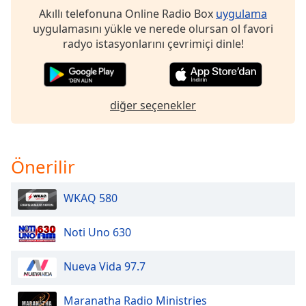
Akıllı telefonuna Online Radio Box
uygulama
uygulamasını yükle ve nerede olursan ol favori
Opacity
radyo istasyonlarını çevrimiçi dinle!
Caption
Area
Background
diğer seçenekler
Color
Opacity
Önerilir
Font
WKAQ 580
Size
Noti Uno 630
Text
Edge
Nueva Vida 97.7
Style
Maranatha Radio Ministries