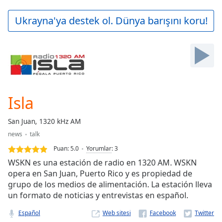
loading.
Play
Ukrayna'ya destek ol. Dünya barışını koru!
Video
Play
Skip
Backward
Skip
Forward
Mute
Current
Isla
Time
0:00
/
San Juan, 1320 kHz AM
Duration
-:-
news
talk
Loaded
:
0.00%
Puan:
5.0
Yorumlar
:
3
Stream
WSKN es una estación de radio en 1320 AM. WSKN
Type
LIVE
opera en San Juan, Puerto Rico y es propiedad de
grupo de los medios de alimentación. La estación lleva
Seek to
live,
un formato de noticias y entrevistas en español.
currently
behind
Español
Web sitesi
live
LIVE