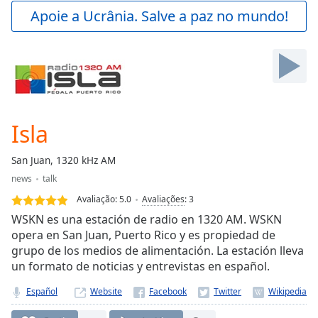
Play
Apoie a Ucrânia. Salve a paz no mundo!
Video
Play
Skip
Backward
Skip
Forward
Mute
Current
Isla
Time
0:00
/
San Juan, 1320 kHz AM
Duration
-:-
news
talk
Loaded
:
0.00%
Avaliação:
5.0
Avaliações
:
3
Stream
WSKN es una estación de radio en 1320 AM. WSKN
Type
LIVE
opera en San Juan, Puerto Rico y es propiedad de
grupo de los medios de alimentación. La estación lleva
Seek to
live,
un formato de noticias y entrevistas en español.
currently
behind
Español
Website
live
LIVE
Remaining