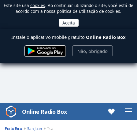
Este site usa
cookies
. Ao continuar utilizando o site, você está de
acordo com a nossa política de utilização de cookies.
Instale o aplicativo mobile gratuito
Online Radio Box
Não, obrigado
Online Radio Box
Video
Player
is
Porto Rico
San Juan
Isla
loading.