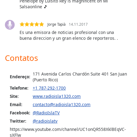
subtitles
Penelope by Luisito Rey is magnificent on Mi
Salsaonline 🎵
settings
dialog
subtitles
Jorge Tapià
14.11.2017
off
,
Es una emisora de noticias profesional con una
selected
buena direccion y un gran elenco de reporteros. .
Audio
Track
Contatos
Picture-
in-
Picture
171 Avenida Carlos Chardón Suite 401 San Juan
Endereço:
(Puerto Rico)
Fullscreen
This
Telefone:
+1 787-292-1700
is
Site:
www.radioisla1320.com
a
Email:
contacto@radioisla1320.com
modal
window.
Facebook:
@RadioIslaTV
Twitter:
@radioislatv
Beginning
https://www.youtube.com/channel/UC1onQR558XklBEqVC-
of
sXFlw