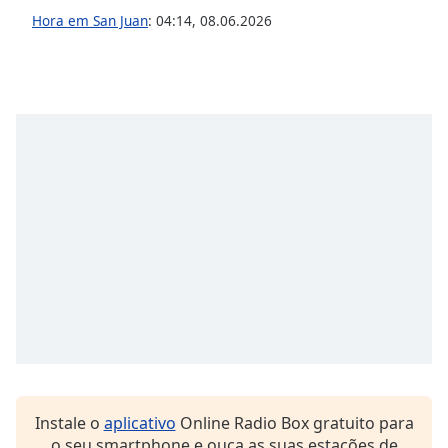
dialog
Hora em San Juan
:
04:14
,
08.06.2026
window.
Escape
will
cancel
and
close
the
window.
Text
Color
Opacity
Text
Background
Color
Instale o
aplicativo
Online Radio Box gratuito para
o seu smartphone e ouça as suas estações de