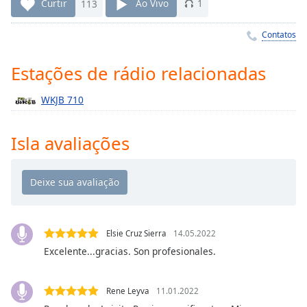
Time
-
Curtir
113
Ao Vivo
1
-:-
Contatos
1x
Playback
Estações de rádio relacionadas
Rate
WKJB 710
Chapters
Chapters
Isla avaliações
Descriptions
descriptions
off
,
selected
Elsie Cruz Sierra
14.05.2022
Subtitles
Excelente...gracias. Son profesionales.
subtitles
settings
,
Rene Leyva
11.01.2022
opens