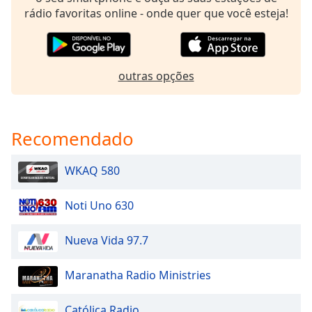
rádio favoritas online - onde quer que você esteja!
Opacity
Caption
Area
outras opções
Background
Color
Recomendado
Opacity
WKAQ 580
Font
Size
Noti Uno 630
Text
Nueva Vida 97.7
Edge
Style
Maranatha Radio Ministries
Católica Radio
Font