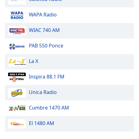
Family
WAPA Radio
Reset
WIAC 740 AM
Done
Close
Modal
PAB 550 Ponce
Dialog
End
La X
of
dialog
window.
Inspira 88.1 FM
Unica Radio
Cumbre 1470 AM
El 1480 AM