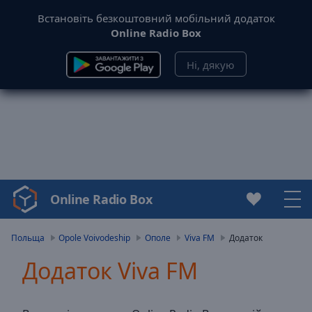
Встановіть безкоштовний мобільний додаток
Online Radio Box
Ні, дякую
Online Radio Box
Video
Player
is
Польща
Opole Voivodeship
Ополе
Viva FM
Додаток
loading.
Додаток Viva FM
Play
Video
Play
Skip