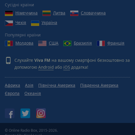
Reset
Сусідні країни
Done
Німеччина
Литва
Словаччина
Close
Modal
Чехія
Україна
Dialog
End
Популярні країни
of
dialog
Молдова
США
Бразилія
Франція
window.
Слухайте
Viva FM
на вашому смартфоні безкоштовно за
допомогою
Android
або
iOS
додатка!
Африка
Азія
Північна Америка
Південна Америка
Європа
Океанія
© Online Radio Box, 2015-2026.