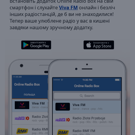
Встановіть додаток Online Radio Box на свій
Backward
смартфон і слухайте
Viva FM
онлайн і безліч
Skip
інших радіостанцій, де б ви не знаходилися!
Forward
Тепер ваше улюблене радіо у вас в кишені
Mute
завдяки нашому зручному додатку.
Current
Time
0:00
/
Duration
-:-
Loaded
:
0.00%
Stream
Type
LIVE
Seek to
live,
currently
ПОЛЬЩА
ОБРАНЕ
behind
live
LIVE
Viva FM
Viva FM
Remaining
dance
trance
pop
hits
dance
trance
pop
hits
Time
-
Radio Zlote Przeboje
Radio Zlote Przeboje
-:-
rock
pop
90s
80s
polish
hits
rock
pop
90s
80s
polish
hits
Radio RMF FM
Radio RMF FM
1x
pop
90s
00s
pop
90s
00s