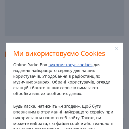
off
,
selected
Audio
Track
Picture-
in-
Picture
Рекомендовані
Ми використовуємо Cookies
Fullscreen
This
is
Online Radio Box
використовує cookies
для
VOX FM
a
надання найкращого сервісу для наших
користувачів. Уподобання в радіостанціях і
modal
Radio Zlote Przeboje
музичних жанрах, Обрані користувачів, огляди
window.
станцій і багато інших сервісів вимагають
обробки ваших особистих даних.
Radio Eska
Beginning
of
Будь ласка, натисніть «Я згоден», щоб бути
dialog
Polskie Radio - Trojka
впевненим в отриманні найкращого сервісу при
window.
використання нашого веб-сайту. Також, ви
Escape
можете вибрати, які файли cookie або технології
Radio ZET
will