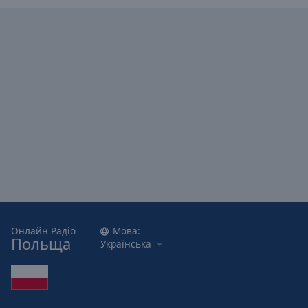
Caption
Area
Background
Color
Opacity
Font
Size
Text
Edge
Style
Онлайн Радіо
Мова:
Польща
Українська
Font
Family