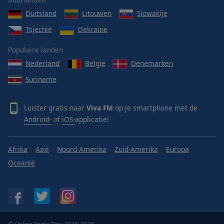
Done
Duitsland
Litouwen
Slowakije
Close
Modal
Tsjechië
Oekraïne
Dialog
End
Populaire landen
of
dialog
Nederland
België
Denemarken
window.
Suriname
Luister gratis naar
Viva FM
op je smartphone met de
Android-
of
iOS-
applicatie!
Afrika
Azië
Noord Amerika
Zuid-Amerika
Europa
Oceanië