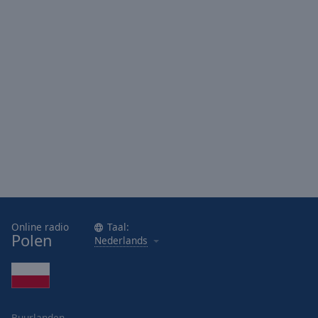
Area
Background
Color
Opacity
Font
Size
Text
Edge
Style
Online radio
Taal:
Polen
Nederlands
Font
Family
Reset
Buurlanden