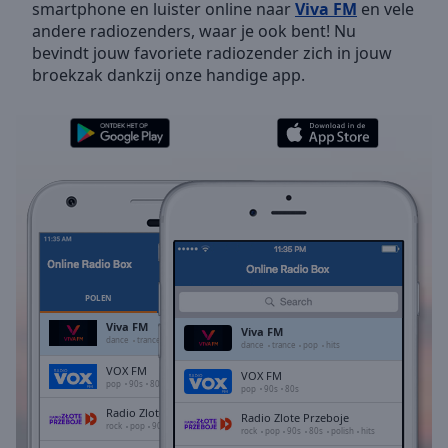
smartphone en luister online naar
Viva FM
en vele
Skip
andere radiozenders, waar je ook bent! Nu
Forward
bevindt jouw favoriete radiozender zich in jouw
Mute
broekzak dankzij onze handige app.
Current
Time
0:00
/
Duration
-:-
Loaded
:
0.00%
Stream
Type
LIVE
Seek to
live,
currently
POLEN
FAVORIETEN
behind
live
LIVE
Viva FM
Viva FM
Remaining
dance
trance
pop
hits
dance
trance
pop
hits
Time
-
VOX FM
VOX FM
-:-
pop
90s
80s
pop
90s
80s
Radio Zlote Przeboje
Radio Zlote Przeboje
1x
rock
pop
90s
80s
polish
hits
rock
pop
90s
80s
polish
hits