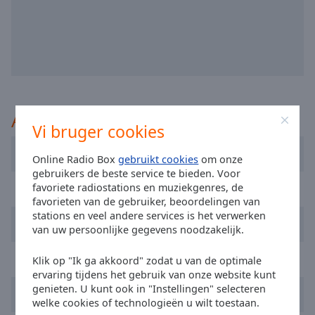
selected
Audio
Track
Picture-
in-
Picture
Aanbevolen
Fullscreen
Vi bruger cookies
This
is
VOX FM
Online Radio Box
gebruikt cookies
om onze
a
gebruikers de beste service te bieden. Voor
modal
Radio Zlote Przeboje
favoriete radiostations en muziekgenres, de
window.
favorieten van de gebruiker, beoordelingen van
stations en veel andere services is het verwerken
Radio Eska
Beginning
van uw persoonlijke gegevens noodzakelijk.
of
dialog
Polskie Radio - Trojka
Klik op "Ik ga akkoord" zodat u van de optimale
window.
ervaring tijdens het gebruik van onze website kunt
Escape
genieten. U kunt ook in "Instellingen" selecteren
Radio ZET
will
welke cookies of technologieën u wilt toestaan.