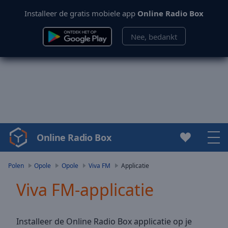
Installeer de gratis mobiele app
Online Radio Box
Nee, bedankt
Online Radio Box
Video
Player
is
Polen
Opole
Opole
Viva FM
Applicatie
loading.
Viva FM-applicatie
Play
Video
Play
Skip
Installeer de Online Radio Box applicatie op je
Backward