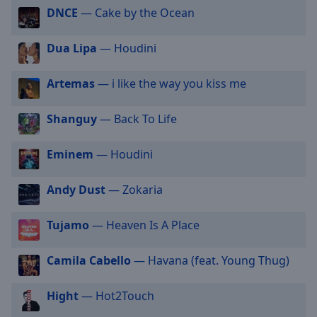
off
,
DNCE
— Cake by the Ocean
selected
Dua Lipa
— Houdini
Audio
Track
Artemas
— i like the way you kiss me
Picture-
in-
Picture
Shanguy
— Back To Life
Fullscreen
This
Eminem
— Houdini
is
a
Andy Dust
— Zokaria
modal
window.
Tujamo
— Heaven Is A Place
Beginning
of
Camila Cabello
— Havana (feat. Young Thug)
dialog
window.
Hight
— Hot2Touch
Escape
will