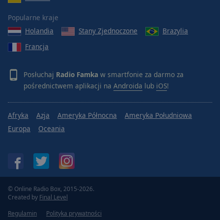
Popularne kraje
Holandia
Stany Zjednoczone
Brazylia
Francja
Posłuchaj
Radio Famka
w smartfonie za darmo za
pośrednictwem aplikacji na
Androida
lub
iOS
!
Afryka
Azja
Ameryka Północna
Ameryka Południowa
Europa
Oceania
© Online Radio Box, 2015-2026.
Created by
Final Level
Regulamin
Polityka prywatności