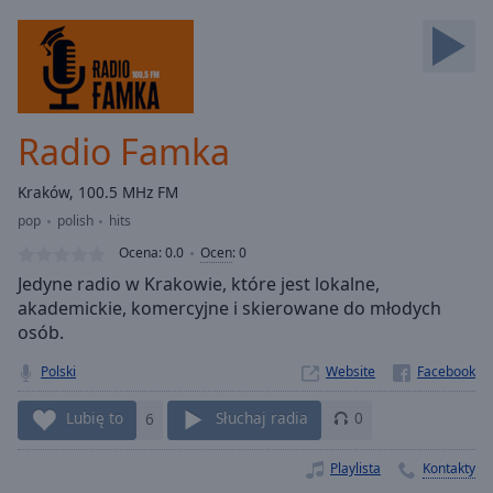
Backward
Skip
Forward
Mute
Current
Time
0:00
Radio Famka
/
Duration
-:-
Kraków, 100.5 MHz FM
Loaded
:
pop
polish
hits
0.00%
Stream
Ocena:
0.0
Ocen
:
0
Type
LIVE
Jedyne radio w Krakowie, które jest lokalne,
Seek to
akademickie, komercyjne i skierowane do młodych
live,
osób.
currently
behind
live
LIVE
Polski
Website
Remaining
Time
-
Lubię to
6
Słuchaj radia
0
-:-
Playlista
Kontakty
1x