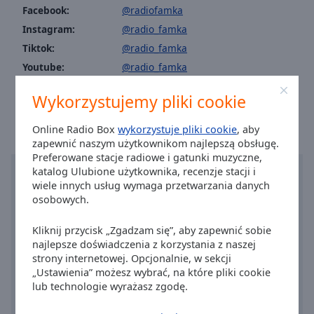
Caption
Facebook:
@radiofamka
Area
Instagram:
@radio_famka
Background
Tiktok:
@radio_famka
Color
Youtube:
@radio_famka
Czas w mieście Kraków
:
04:28
,
08.07.2026
Opacity
Wykorzystujemy pliki cookie
Online Radio Box
wykorzystuje pliki cookie
, aby
Font
zapewnić naszym użytkownikom najlepszą obsługę.
Size
Preferowane stacje radiowe i gatunki muzyczne,
katalog Ulubione użytkownika, recenzje stacji i
wiele innych usług wymaga przetwarzania danych
Text
osobowych.
Edge
Style
Kliknij przycisk „Zgadzam się”, aby zapewnić sobie
najlepsze doświadczenia z korzystania z naszej
Font
strony internetowej. Opcjonalnie, w sekcji
„Ustawienia” możesz wybrać, na które pliki cookie
Family
lub technologie wyrażasz zgodę.