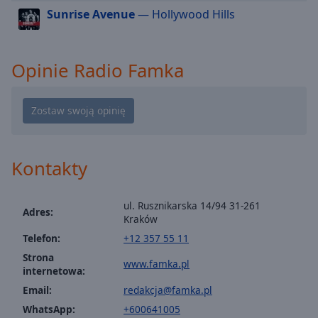
Sunrise Avenue
— Hollywood Hills
cancel
and
close
the
Opinie Radio Famka
window.
Text
Color
Kontakty
Opacity
ul. Rusznikarska 14/94 31-261
Text
Adres:
Kraków
Background
Color
Telefon:
+12 357 55 11
Strona
www.famka.pl
internetowa:
Opacity
Email:
redakcja@famka.pl
WhatsApp:
+600641005