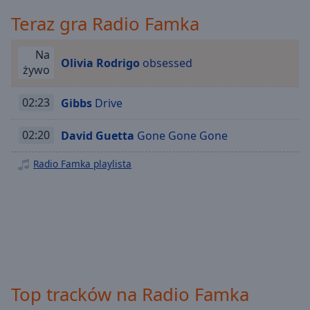
Playback
Teraz gra Radio Famka
Rate
Chapters
Na
Olivia Rodrigo
obsessed
żywo
Chapters
02:23
Gibbs
Drive
Descriptions
descriptions
02:20
David Guetta
Gone Gone Gone
off
,
selected
Radio Famka playlista
Subtitles
subtitles
settings
,
opens
subtitles
settings
dialog
Top tracków na Radio Famka
subtitles