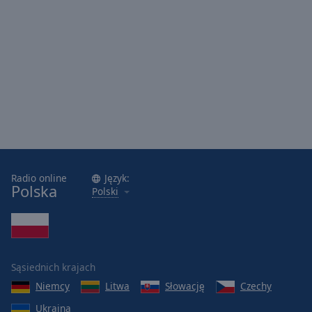
Radio online
Język:
Polska
Polski
Sąsiednich krajach
Niemcy
Litwa
Słowację
Czechy
Ukraina