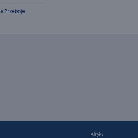
te Przeboje
Afryka