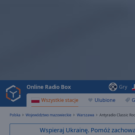
Video
Player
is
loading.
Play
Video
Online Radio Box
Gry
Play
Skip
Wszystkie stacje
Ulubione
G
Backward
Skip
Forward
Polska
Województwo mazowieckie
Warszawa
Antyradio Classic Ro
Mute
Current
Wspieraj Ukrainę. Pomóż zachować
Time
0:00