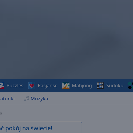
Puzzles
Pasjanse
Mahjong
Sudoku
atunki
Muzyka
ck
 pokój na świecie!