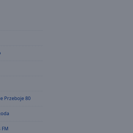
o
te Przeboje 80
goda
s FM