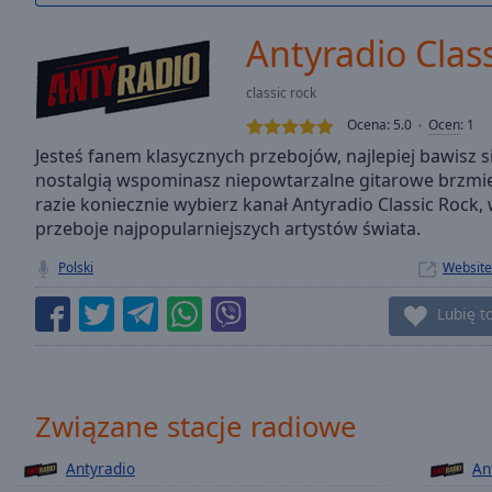
/
Duration
-:-
Antyradio Clas
Loaded
:
0.00%
classic rock
0:00
Ocena:
5.0
Ocen
:
1
Stream
Type
Jesteś fanem klasycznych przebojów, najlepiej bawisz si
LIVE
nostalgią wspominasz niepowtarzalne gitarowe brzmien
Seek to
live,
razie koniecznie wybierz kanał Antyradio Classic Rock,
currently
przeboje najpopularniejszych artystów świata.
behind
live
LIVE
Polski
Website
Remaining
Time
-
Lubię t
-:-
1x
Playback
Rate
Związane stacje radiowe
Chapters
Antyradio
An