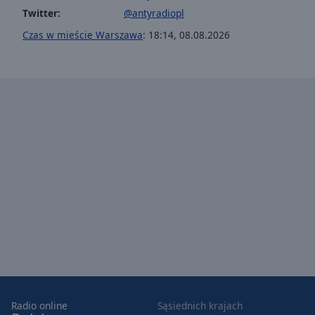
Twitter:
@antyradiopl
Opacity
Czas w mieście Warszawa
:
18:14
,
08.08.2026
Font
Size
Text
Edge
Style
Font
Family
Reset
Done
Close
Modal
Dialog
Radio online
Sąsiednich krajach
End