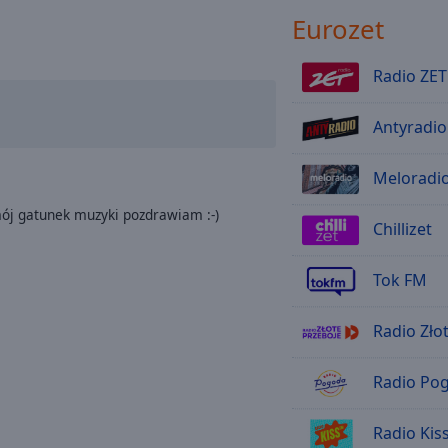
Eurozet
Radio ZET
Antyradio
Meloradi
 mój gatunek muzyki pozdrawiam :-)
Chillizet
Tok FM
Radio Zło
Radio Po
Radio Kis