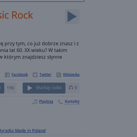
sic Rock
ę przy tym, co już dobrze znasz i z
ia lat 60. XX wieku? W takim
 w którym znajdziesz słynne
o
156
Słuchaj radia
0
Playlista
Kontakty
tyradio Made in Poland