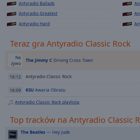
Chapters
Antyradio Ballads
An
Antyradio Greatest
An
Descriptions
Antyradio Hard
An
descriptions
off
,
selected
Teraz gra Antyradio Classic Rock
Subtitles
Na
The Jimmy C
Driving Cross Town
subtitles
żywo
settings
,
opens
Antyradio Classic Rock
16:12
subtitles
settings
KSU
Awaria Obrazu
16:09
dialog
Antyradio Classic Rock playlista
subtitles
off
,
selected
Top tracków na Antyradio Classic 
Audio
The Beatles
— Hey Jude
Track