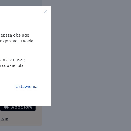
lepszą obsługę.
je stacji i wiele
ania z naszej
i cookie lub
likację
Online Radio
rtfonu i słuchaj
Ustawienia
 radiowe na żywo
lwiek!
opcje