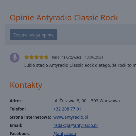
window.
Text
Opinie Antyradio Classic Rock
Color
Opacity
Text
Karolina Grzywacz
13.06.2021
Background
Lubię stację Antyradio Classic Rock dlatego, że rock to
Color
Kontakty
Opacity
Adres:
ul. Żurawia 8, 00 – 503 Warszawa
Caption
Telefon:
+32 208 77 01
Area
Strona internetowa:
www.antyradio.pl
Background
Color
Email:
redakcja@antyradio.pl
Facebook:
@antyradio