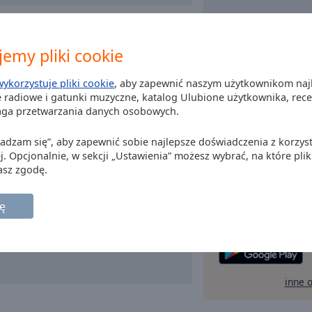
emy pliki cookie
wykorzystuje pliki cookie
, aby zapewnić naszym użytkownikom naj
 radiowe i gatunki muzyczne, katalog Ulubione użytkownika, recenz
aga przetwarzania danych osobowych.
Zgadzam się”, aby zapewnić sobie najlepsze doświadczenia z korzyst
j. Opcjonalnie, w sekcji „Ustawienia” możesz wybrać, na które plik
asz zgodę.
Instałuj darmową
ap
Box do swego sma
ę
uliubionę stacji
gdzieko
inne 