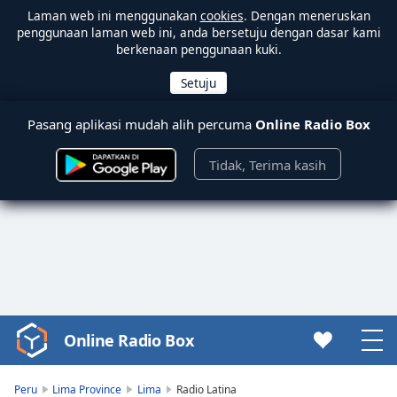
Laman web ini menggunakan
cookies
. Dengan meneruskan
penggunaan laman web ini, anda bersetuju dengan dasar kami
berkenaan penggunaan kuki.
Pasang aplikasi mudah alih percuma
Online Radio Box
Tidak, Terima kasih
Online Radio Box
Video
Player
is
Peru
Lima Province
Lima
Radio Latina