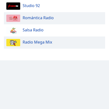
Font
Studio 92
Family
Romántica Radio
Reset
Salsa Radio
Done
Close
Modal
Radio Mega Mix
Dialog
End
of
dialog
window.