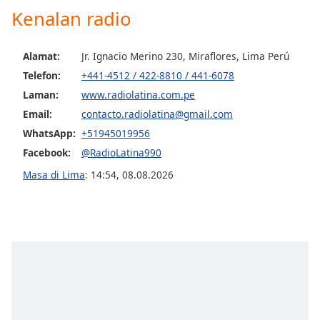
opens
Kenalan radio
subtitles
settings
dialog
Alamat:
Jr. Ignacio Merino 230, Miraflores, Lima Perú
subtitles
Telefon:
+441-4512 / 422-8810 / 441-6078
off
,
selected
Laman:
www.radiolatina.com.pe
Email:
contacto.radiolatina@gmail.com
Audio
WhatsApp:
+51945019956
Track
Facebook:
@RadioLatina990
Picture-
in-
Masa di Lima
:
14:54
,
08.08.2026
Picture
Fullscreen
This
is
a
modal
window.
Beginning