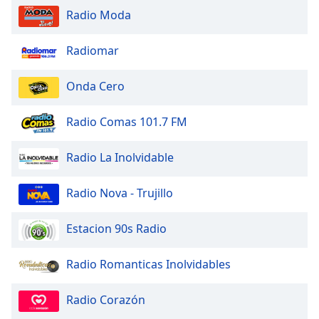
Radio Moda
Opacity
Radiomar
Caption
Onda Cero
Area
Background
Color
Radio Comas 101.7 FM
Radio La Inolvidable
Opacity
Radio Nova - Trujillo
Font
Size
Estacion 90s Radio
Text
Radio Romanticas Inolvidables
Edge
Style
Radio Corazón