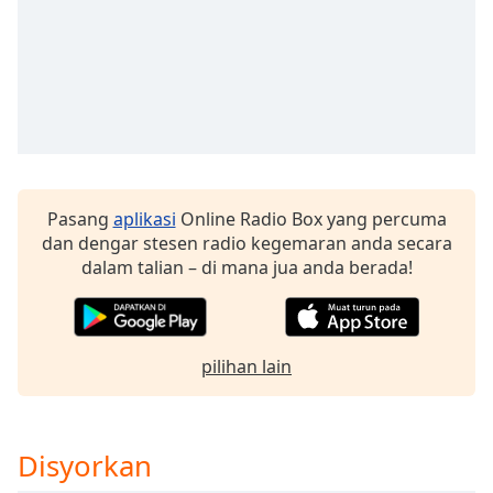
of
dialog
window.
Escape
will
cancel
and
close
the
Pasang
aplikasi
Online Radio Box yang percuma
window.
dan dengar stesen radio kegemaran anda secara
dalam talian – di mana jua anda berada!
Text
Color
Opacity
pilihan lain
Text
Background
Disyorkan
Color