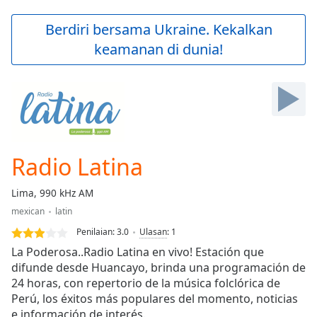
loading.
Play
Berdiri bersama Ukraine. Kekalkan
Video
keamanan di dunia!
Play
Skip
Backward
Skip
Forward
Mute
Current
Time
0:00
Radio Latina
/
Duration
-:-
Lima, 990 kHz AM
Loaded
:
mexican
latin
0.00%
Stream
Penilaian:
3.0
Ulasan
:
1
Type
LIVE
La Poderosa..Radio Latina en vivo! Estación que
Seek to
difunde desde Huancayo, brinda una programación de
live,
24 horas, con repertorio de la música folclórica de
currently
behind
Perú, los éxitos más populares del momento, noticias
live
LIVE
e información de interés.