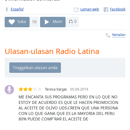
Remaining
Time
-
Español
Laman web
-:-
Suka
10
Main
0
1x
Playback
Kenalan
Rate
Ulasan-ulasan Radio Latina
Chapters
Chapters
Descriptions
descriptions
off
,
Teresa Vargas
05.09.2019
selected
ME ENCANTA SUS PROGRAMAS PERO EN LO QUE NO
ESTOY DE ACUERDO ES QUE LE HACEN PROMOCION
Subtitles
AL ACEITE DE OLIVO UDS.CREEN QUE UNA PERSONA
CON LO QUE GANA QUE ES LA MAYORIA DEL PERU
subtitles
80% PUEDE COMP´RAR EL ACEITE DE
settings
,