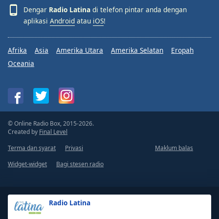
Dengar
Radio Latina
di telefon pintar anda dengan
aplikasi
Android
atau
iOS
!
Afrika
Asia
Amerika Utara
Amerika Selatan
Eropah
Oceania
© Online Radio Box, 2015-2026.
Created by
Final Level
Terma dan syarat
Privasi
Maklum balas
Widget-widget
Bagi stesen radio
Radio Latina