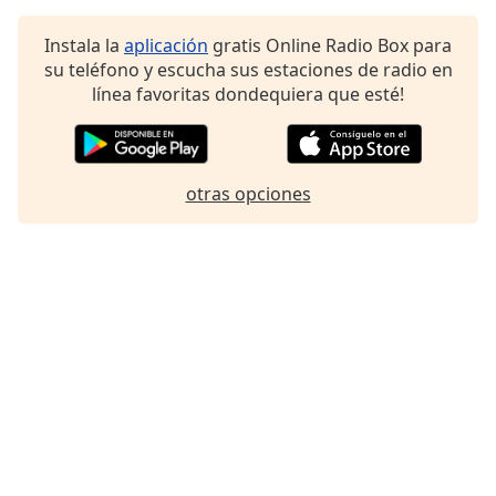
Font
Family
Instala la
aplicación
gratis Online Radio Box para
su teléfono y escucha sus estaciones de radio en
línea favoritas dondequiera que esté!
Reset
Done
Close
Modal
otras opciones
Dialog
End
of
dialog
window.