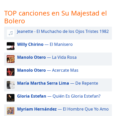
opens
subtitles
TOP canciones en Su Majestad el
settings
dialog
Bolero
subtitles
off
,
Jeanette - El Muchacho de los Ojos Tristes 1982
selected
Willy Chirino
— El Manisero
Audio
Track
Manolo Otero
— La Vida Rosa
Picture-
in-
Picture
Manolo Otero
— Acercate Mas
Fullscreen
This
María Martha Serra Lima
— De Repente
is
a
modal
Gloria Estefan
— Quién Es Gloria Estefan?
window.
Myriam Hernández
— El Hombre Que Yo Amo
Beginning