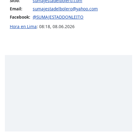
Sitio:
sumajestadelbolero.com
Email:
sumajestadelbolero@yahoo.com
Opacity
Facebook:
@SUMAJESTADDONLEITO
Hora en Lima
:
08:18
,
08.06.2026
Caption
Area
Background
Color
Opacity
Font
Size
Text
Edge
Style