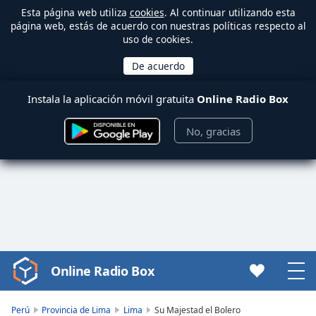
Esta página web utiliza
cookies
. Al continuar utilizando esta
página web, estás de acuerdo con nuestras políticas respecto al
uso de cookies.
Instala la aplicación móvil gratuita
Online Radio Box
No, gracias
Online Radio Box
Video
Player
is
Perú
Provincia de Lima
Lima
Su Majestad el Bolero