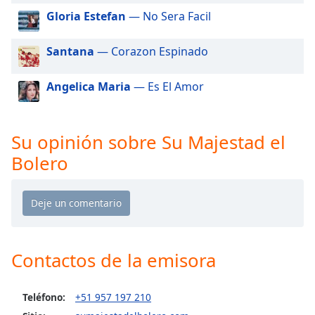
of
Gloria Estefan
— No Sera Facil
dialog
window.
Santana
— Corazon Espinado
Escape
will
cancel
Angelica Maria
— Es El Amor
and
close
the
Su opinión sobre Su Majestad el
window.
Bolero
Text
Color
Opacity
Contactos de la emisora
Text
Background
Teléfono:
+51 957 197 210
Color