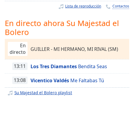
Remaining
Lista de reproducción
Contactos
Time
-
-:-
En directo ahora Su Majestad el
1x
Bolero
Playback
Rate
En
GUILLER - MI HERMANO, MI RIVAL (SM)
Chapters
directo
Chapters
13:11
Los Tres Diamantes
Bendita Seas
Descriptions
13:08
Vicentico Valdés
Me Faltabas Tú
descriptions
off
,
Su Majestad el Bolero playlist
selected
Subtitles
subtitles
settings
,