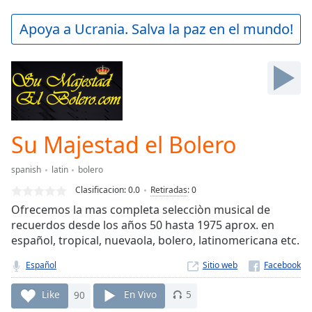
loading.
Play
Apoya a Ucrania. Salva la paz en el mundo!
Video
Play
Skip
Backward
Skip
Forward
Mute
Current
Su Majestad el Bolero
Time
0:00
/
spanish
latin
bolero
Duration
-:-
Clasificacion:
0.0
Retiradas
:
0
Loaded
:
Ofrecemos la mas completa selecciòn musical de
0.00%
recuerdos desde los años 50 hasta 1975 aprox. en
Stream
español, tropical, nuevaola, bolero, latinomericana etc.
Type
LIVE
Seek to
Español
Sitio web
live,
currently
behind
Like
90
En Vivo
5
live
LIVE