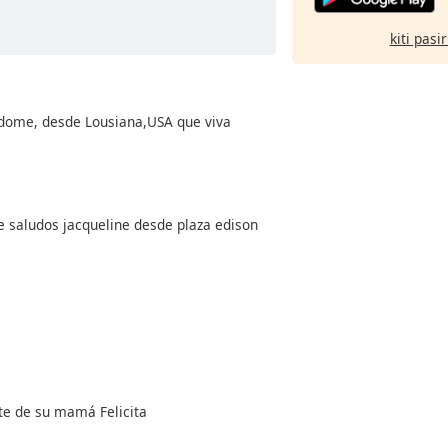
kiti pasi
ndome, desde Lousiana,USA que viva
 saludos jacqueline desde plaza edison
te de su mamá Felicita