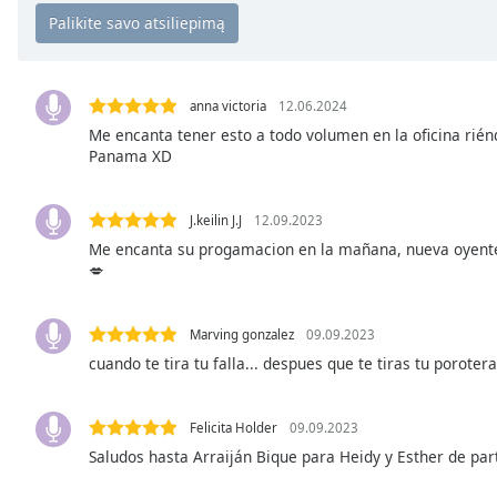
Chapters
Chapters
Descriptions
anna victoria
12.06.2024
descriptions
Me encanta tener esto a todo volumen en la oficina rié
Panama XD
off
,
selected
J.keilin J.J
12.09.2023
Subtitles
Me encanta su progamacion en la mañana, nueva oyente
subtitles
💋
settings
,
opens
Marving gonzalez
09.09.2023
subtitles
cuando te tira tu falla... despues que te tiras tu porotera
settings
dialog
subtitles
Felicita Holder
09.09.2023
off
,
Saludos hasta Arraiján Bique para Heidy y Esther de par
selected