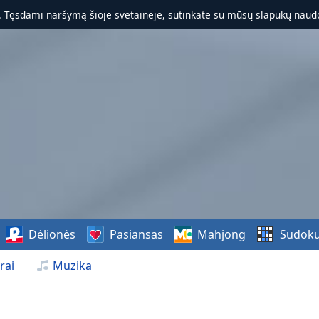
. Tęsdami naršymą šioje svetainėje, sutinkate su mūsų slapukų naudo
Dėlionės
Pasiansas
Mahjong
Sudok
rai
Muzika