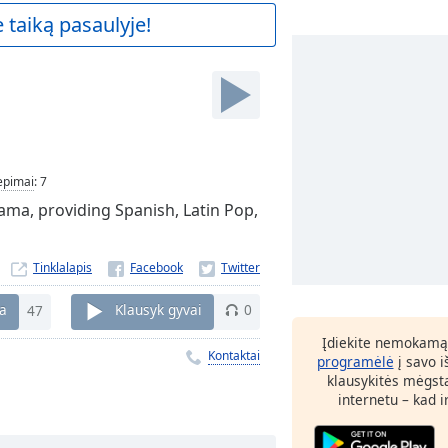
 taiką pasaulyje!
iepimai
:
7
ama, providing Spanish, Latin Pop,
Tinklalapis
ka
47
Klausyk gyvai
0
Įdiekite nemokamą
Kontaktai
programėlė
į savo i
klausykitės mėgst
internetu – kad 