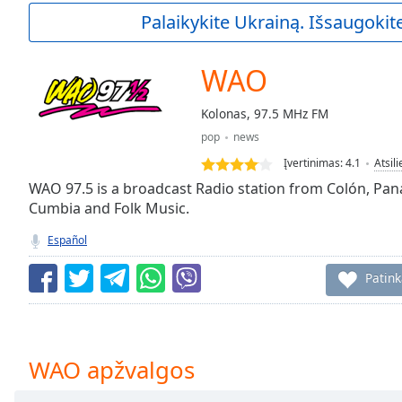
Current
Palaikykite Ukrainą. Išsaugokite
Time
0:00
/
Duration
-:-
WAO
Loaded
:
0.00%
Kolonas, 97.5 MHz FM
0:00
pop
news
Stream
Type
LIVE
Įvertinimas:
4.1
Atsil
Seek to
WAO 97.5 is a broadcast Radio station from Colón, Pan
live,
Cumbia and Folk Music.
currently
behind
live
LIVE
Español
Remaining
Time
-
Patin
-:-
1x
Playback
WAO apžvalgos
Rate