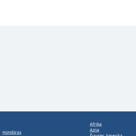
Afrika
Azija
Hondūras
Šiaurės Amerika