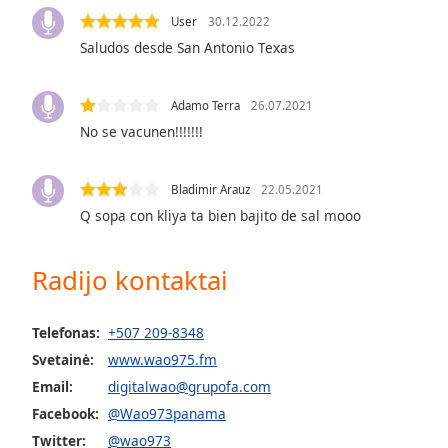
Audio
User
30.12.2022
Track
Saludos desde San Antonio Texas
Picture-
in-
Picture
Adamo Terra
26.07.2021
Fullscreen
No se vacunen!!!!!!!
This
is
a
Bladimir Arauz
22.05.2021
modal
Q sopa con kliya ta bien bajito de sal mooo
window.
Beginning
Radijo kontaktai
of
dialog
Telefonas:
+507 209-8348
window.
Escape
Svetainė:
www.wao975.fm
will
Email:
digitalwao@grupofa.com
cancel
Facebook:
@Wao973panama
and
Twitter:
@wao973
close