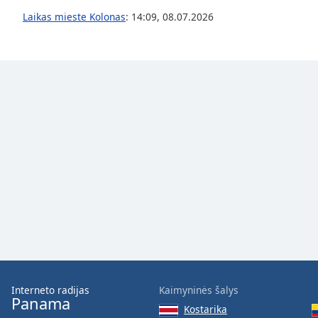
the
Laikas mieste Kolonas
:
14:09
,
08.07.2026
window.
Text
Color
Opacity
Text
Background
Color
Opacity
Caption
Area
Interneto radijas
Kaimyninės šalys
Panama
Background
Kostarika