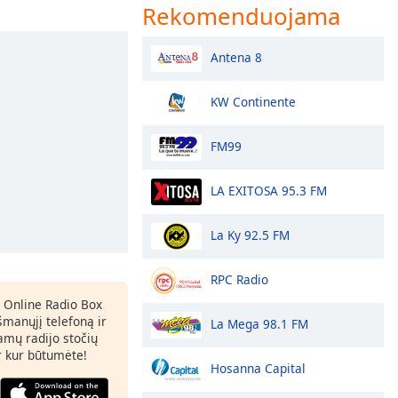
Rekomenduojama
Antena 8
KW Continente
FM99
LA EXITOSA 95.3 FM
La Ky 92.5 FM
RPC Radio
 Online Radio Box
šmanųjį telefoną ir
La Mega 98.1 FM
amų radijo stočių
ir kur būtumėte!
Hosanna Capital