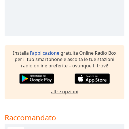
Opacity
Caption
Area
Background
Color
Installa
l'applicazione
gratuita Online Radio Box
per il tuo smartphone e ascolta le tue stazioni
Opacity
radio online preferite – ovunque ti trovi!
Font
Size
altre opzioni
Text
Edge
Raccomandato
Style