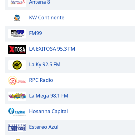
Antena 8
Font
Family
KW Continente
Reset
FM99
Done
Close
LA EXITOSA 95.3 FM
Modal
Dialog
End
La Ky 92.5 FM
of
dialog
RPC Radio
window.
La Mega 98.1 FM
Hosanna Capital
Estereo Azul