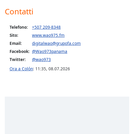
of
dialog
Contatti
window.
Escape
Telefono:
+507 209-8348
will
cancel
Sito:
www.wao975.fm
and
Email:
digitalwao@grupofa.com
close
Facebook:
@Wao973panama
the
Twitter:
@wao973
window.
Ora a Colón
:
11:35
,
08.07.2026
Text
Color
Opacity
Text
Background
Color