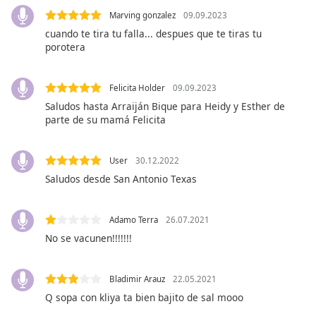
opens
subtitles
Marving gonzalez
09.09.2023
settings
cuando te tira tu falla... despues que te tiras tu
dialog
porotera
subtitles
off
,
Felicita Holder
09.09.2023
selected
Saludos hasta Arraiján Bique para Heidy y Esther de
parte de su mamá Felicita
Audio
Track
Picture-
User
30.12.2022
in-
Saludos desde San Antonio Texas
Picture
Fullscreen
This
Adamo Terra
26.07.2021
is
No se vacunen!!!!!!!
a
modal
window.
Bladimir Arauz
22.05.2021
Q sopa con kliya ta bien bajito de sal mooo
Beginning