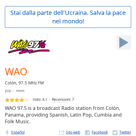
loading.
Play
Stai dalla parte dell'Ucraina. Salva la pace
Video
nel mondo!
Play
Skip
Backward
Skip
Forward
Mute
Current
Time
0:00
WAO
/
Duration
-:-
Colón, 97.5 MHz FM
Loaded
:
pop
news
0.00%
Stream
Voto:
4.1
Recensioni
:
7
Type
LIVE
WAO 97.5 is a broadcast Radio station from Colón,
Seek to
Panama, providing Spanish, Latin Pop, Cumbia and
live,
Folk Music.
currently
behind
live
LIVE
Español
Sito web