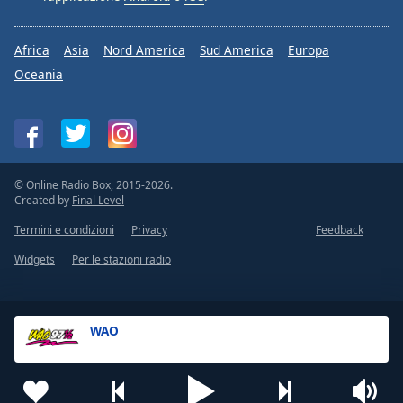
Africa
Asia
Nord America
Sud America
Europa
Oceania
© Online Radio Box, 2015-2026.
Created by
Final Level
Termini e condizioni
Privacy
Feedback
Widgets
Per le stazioni radio
WAO