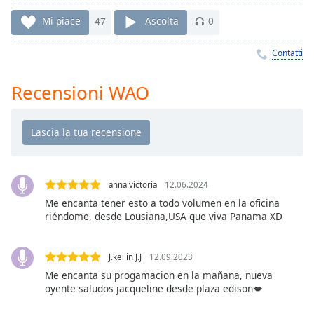
Remaining
Time
-
Mi piace
47
Ascolta
0
-:-
Contatti
1x
Playback
Recensioni WAO
Rate
Chapters
Chapters
Descriptions
anna victoria
12.06.2024
descriptions
Me encanta tener esto a todo volumen en la oficina
off
,
riéndome, desde Lousiana,USA que viva Panama XD
selected
J.keilin J.J
12.09.2023
Subtitles
Me encanta su progamacion en la mañana, nueva
subtitles
oyente saludos jacqueline desde plaza edison💋
settings
,