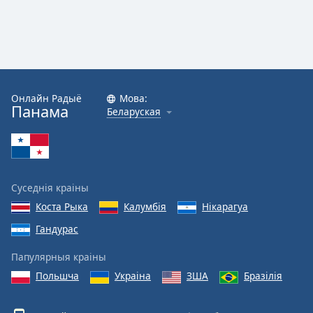
Онлайн Радыё
Мова:
Панама
Беларуская
Суседнія краіны
Коста Рыка
Калумбія
Нікарагуа
Гандурас
Папулярныя краіны
Польшча
Украіна
ЗША
Бразілія