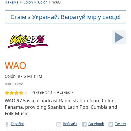
is
Панама
Colón
Colón
WAO
loading.
Play
Стаім з Украінай. Выратуй мір у свеце!
Video
Play
Skip
Backward
Skip
Forward
Mute
Current
WAO
Time
0:00
/
Colón, 97.5 MHz FM
Duration
-:-
pop
news
Loaded
:
0.00%
Рэйтынг:
4.1
Ацэнак
:
7
Stream
WAO 97.5 is a broadcast Radio station from Colón,
Type
LIVE
Panama, providing Spanish, Latin Pop, Cumbia and
Folk Music.
Seek to
live,
currently
Español
Вебсайт
behind
live
LIVE