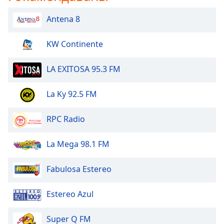
Font
Antena 8
Family
KW Continente
Reset
LA EXITOSA 95.3 FM
Done
Close
Modal
La Ky 92.5 FM
Dialog
End
of
RPC Radio
dialog
window.
La Mega 98.1 FM
Fabulosa Estereo
Estereo Azul
Super Q FM