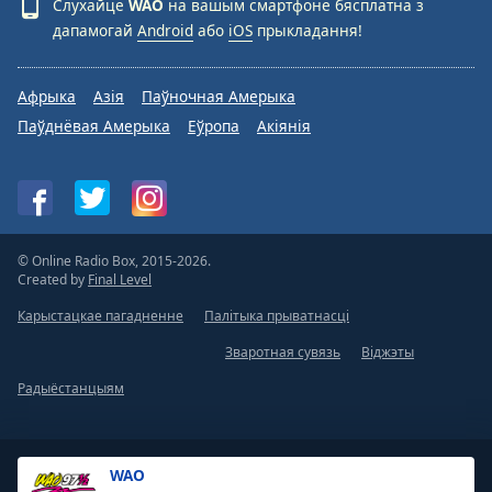
Слухайце
WAO
на вашым смартфоне бясплатна з
дапамогай
Android
або
iOS
прыкладання!
Афрыка
Азія
Паўночная Амерыка
Паўднёвая Амерыка
Еўропа
Акіянія
© Online Radio Box, 2015-2026.
Created by
Final Level
Карыстацкае пагадненне
Палітыка прыватнасці
Зваротная сувязь
Віджэты
Радыёстанцыям
WAO