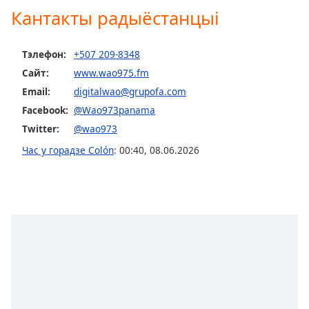
Beginning
Кантакты радыёстанцыі
of
dialog
window.
Тэлефон:
+507 209-8348
Escape
Сайт:
www.wao975.fm
will
Email:
digitalwao@grupofa.com
cancel
and
Facebook:
@Wao973panama
close
Twitter:
@wao973
the
Час у горадзе Colón
:
00:40
,
08.06.2026
window.
Text
Color
Opacity
Text
Background