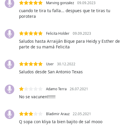
Marving gonzalez
09.09.2023
opens
cuando te tira tu falla... despues que te tiras tu
subtitles
porotera
settings
dialog
subtitles
Felicita Holder
09.09.2023
off
,
Saludos hasta Arraiján Bique para Heidy y Esther de
selected
parte de su mamá Felicita
Audio
Track
User
30.12.2022
Saludos desde San Antonio Texas
Picture-
in-
Picture
Fullscreen
Adamo Terra
26.07.2021
This
No se vacunen!!!!!!!
is
a
modal
Bladimir Arauz
22.05.2021
window.
Q sopa con kliya ta bien bajito de sal mooo