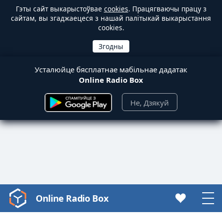
Гэты сайт выкарыстоўвае
cookies
. Працягваючы працу з
сайтам, вы згаджаецеся з нашай палітыкай выкарыстання
cookies.
Усталюйце бясплатнае мабільнае дадатак
Online Radio Box
Не, Дзякуй
Online Radio Box
Video
Player