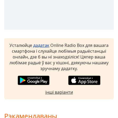
Color
Opacity
Caption
Area
Background
Усталюйце
дадатак
Online Radio Box для вашага
Color
смартфона і слухайце любімыя радыёстанцыі
онлайн, дзе б вы ні знаходзіліся! Цяпер ваша
любімае радыё ў вас у кішэні, дзякуючы нашаму
Opacity
зручнаму дадатку.
Font
Size
інші варіанти
Text
Edge
Style
Рэкамендаваны