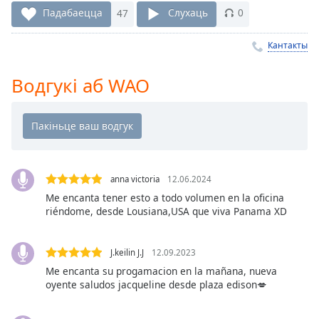
Remaining
Падабаецца
47
Слухаць
0
Time
-
-:-
Кантакты
1x
Водгукі аб WAO
Playback
Rate
Chapters
Chapters
anna victoria
12.06.2024
Descriptions
Me encanta tener esto a todo volumen en la oficina
riéndome, desde Lousiana,USA que viva Panama XD
descriptions
off
,
selected
J.keilin J.J
12.09.2023
Me encanta su progamacion en la mañana, nueva
Subtitles
oyente saludos jacqueline desde plaza edison💋
subtitles
settings
,