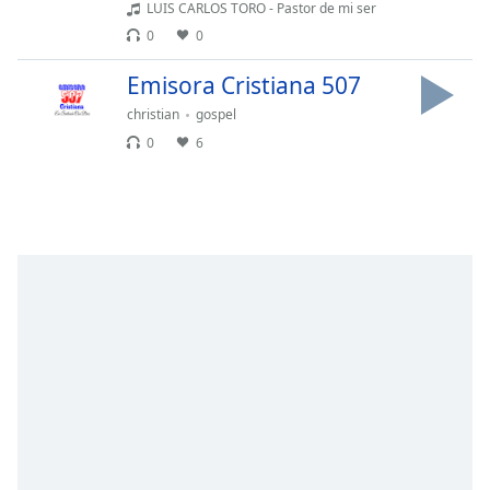
opens
LUIS CARLOS TORO - Pastor de mi ser
subtitles
0
0
settings
dialog
Emisora Cristiana 507
subtitles
christian
gospel
off
,
selected
0
6
Audio
Track
Picture-
in-
Picture
Fullscreen
This
is
a
modal
window.
Beginning