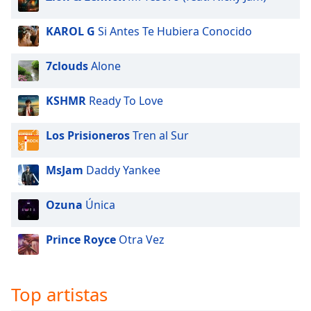
Opacity
KAROL G
Si Antes Te Hubiera Conocido
7clouds
Alone
Caption
Area
KSHMR
Ready To Love
Background
Color
Los Prisioneros
Tren al Sur
Opacity
MsJam
Daddy Yankee
Font
Ozuna
Única
Size
Prince Royce
Otra Vez
Text
Edge
Style
Top artistas