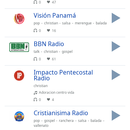
Remaining
0
47
Time
-
-:-
Visión Panamá
pop
christian
salsa
merengue
balada
1x
0
16
Playback
Rate
BBN Radio
Chapters
talk
christian
gospel
Chapters
0
61
Impacto Pentecostal
Descriptions
Radio
descriptions
christian
off
,
Adoracion centro vida
selected
0
4
Subtitles
Cristianisima Radio
subtitles
pop
gospel
ranchera
salsa
balada
settings
,
vallenato