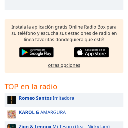
of
dialog
window.
Escape
Instala la aplicación gratis Online Radio Box para
will
su teléfono y escucha sus estaciones de radio en
cancel
línea favoritas dondequiera que esté!
and
close
the
window.
otras opciones
Text
Color
TOP en la radio
Opacity
Romeo Santos
Imitadora
Text
KAROL G
AMARGURA
Background
Color
Zion & Lennox
Mi Tesoro (feat. Nicky Jam)