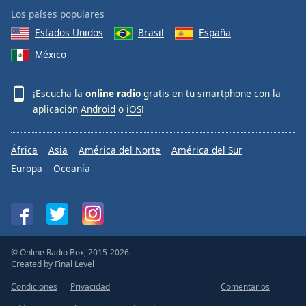
Los países populares
Estados Unidos
Brasil
España
México
¡Escucha la
online radio
gratis en tu smartphone con la
aplicación
Android
o
iOS
!
África
Asia
América del Norte
América del Sur
Europa
Oceanía
© Online Radio Box, 2015-2026.
Created by
Final Level
Condiciones
Privacidad
Comentarios