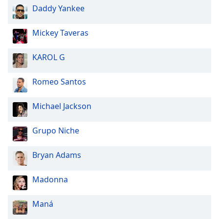
Daddy Yankee
Font
Family
Mickey Taveras
Reset
KAROL G
Done
Close
Modal
Romeo Santos
Dialog
End
Michael Jackson
of
dialog
window.
Grupo Niche
Bryan Adams
Madonna
Maná