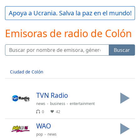
loading.
Play
Apoya a Ucrania. Salva la paz en el mundo!
Video
Play
Emisoras de radio de Colón
Skip
Backward
Skip
Forward
Buscar
Mute
Current
Time
0:00
Ciudad de Colón
/
Duration
-:-
Loaded
:
0.00%
TVN Radio
Stream
news
business
entertainment
Type
LIVE
0
42
Seek to
live,
WAO
currently
behind
pop
news
live
LIVE