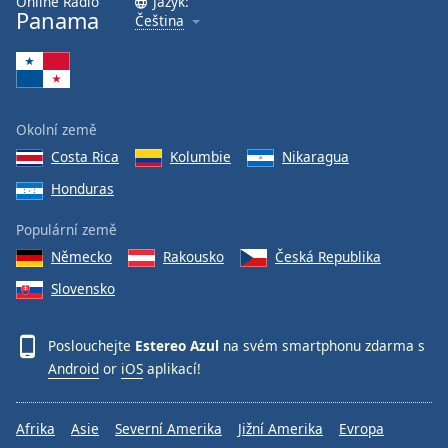
Online Rádio
Jazyk:
Panama
Čeština
Font
Family
Reset
Okolní země
Done
Costa Rica
Kolumbie
Nikaragua
Close
Modal
Honduras
Dialog
End
Populární země
of
dialog
Německo
Rakousko
Česká Republika
window.
Slovensko
Poslouchejte
Estereo Azul
na svém smartphonu zdarma s
Android
or
iOS
aplikací!
Afrika
Asie
Severní Amerika
Jižní Amerika
Evropa