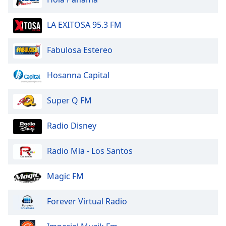
Beginning
of
dialog
LA EXITOSA 95.3 FM
window.
Escape
Fabulosa Estereo
will
cancel
Hosanna Capital
and
close
Super Q FM
the
window.
Radio Disney
Text
Color
Radio Mia - Los Santos
Opacity
Magic FM
Forever Virtual Radio
Text
Background