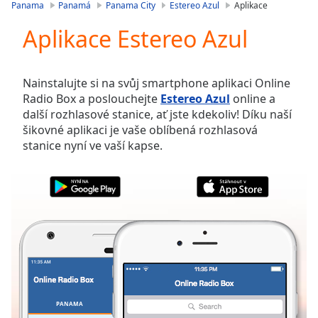
is
Panama
Panamá
Panama City
Estereo Azul
Aplikace
loading.
Aplikace Estereo Azul
Play
Video
Play
Skip
Nainstalujte si na svůj smartphone aplikaci Online
Backward
Radio Box a poslouchejte
Estereo Azul
online a
Skip
další rozhlasové stanice, ať jste kdekoliv! Díku naší
Forward
šikovné aplikaci je vaše oblíbená rozhlasová
Mute
stanice nyní ve vaší kapse.
Current
Time
0:00
/
Duration
-:-
Loaded
:
0.00%
Stream
Type
LIVE
Seek to
live,
currently
PANAMA
OBLÍBENÉ
behind
live
LIVE