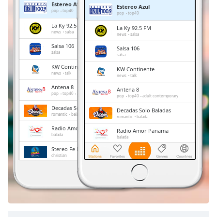
Estereo Azul
Estereo Azul
Remaining
pop
top40
pop
top40
Time
-
La Ky 92.5 FM
La Ky 92.5 FM
-:-
news
salsa
news
salsa
Salsa 106
Salsa 106
1x
salsa
salsa
Playback
KW Continente
KW Continente
Rate
news
talk
news
talk
Antena 8
Chapters
Antena 8
pop
top40
adult contemporary
pop
top40
adult contemporary
Chapters
Decadas Solo Baladas
Decadas Solo Baladas
romantic
balada
romantic
balada
Descriptions
Radio Amor Panama
Radio Amor Panama
balada
balada
descriptions
Stereo Fe Radio
Stereo Fe Radio
off
,
christian
christian
selected
Radio Chiriqui
Radio Chiriqui
news
talk
sports
latin
news
talk
sports
latin
Subtitles
subtitles
settings
,