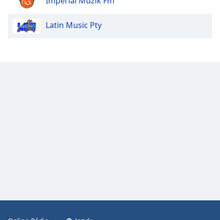
Imperial Muzik Fm
Color
Latin Music Pty
Opacity
Caption
Area
Background
Color
Opacity
Font
Size
Text
Edge
Style