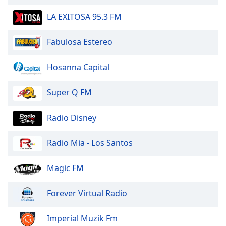
of
dialog
LA EXITOSA 95.3 FM
window.
Escape
Fabulosa Estereo
will
cancel
Hosanna Capital
and
close
Super Q FM
the
window.
Radio Disney
Text
Color
Radio Mia - Los Santos
Opacity
Magic FM
Forever Virtual Radio
Text
Background
Imperial Muzik Fm
Color