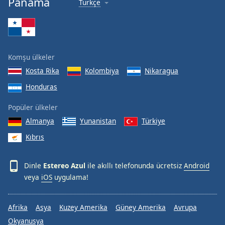
Panama
Türkçe
Font
Family
Reset
Komşu ülkeler
Done
Kosta Rika
Kolombiya
Nikaragua
Close
Modal
Honduras
Dialog
End
Popüler ülkeler
of
dialog
Almanya
Yunanistan
Türkiye
window.
Kıbrıs
Dinle
Estereo Azul
ile akıllı telefonunda ücretsiz
Android
veya
iOS
uygulama!
Afrika
Asya
Kuzey Amerika
Güney Amerika
Avrupa
Okyanusya