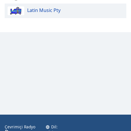
Latin Music Pty
Opacity
Caption
Area
Background
Color
Opacity
Font
Size
Text
Edge
Style
Çevrimiçi Radyo
Dil: