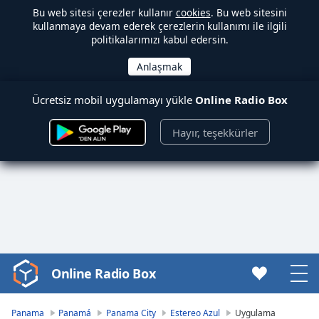
Bu web sitesi çerezler kullanır
cookies
. Bu web sitesini
kullanmaya devam ederek çerezlerin kullanımı ile ilgili
politikalarımızı kabul edersin.
Ücretsiz mobil uygulamayı yükle
Online Radio Box
Hayır, teşekkürler
Online Radio Box
Video
Player
is
Panama
Panamá
Panama City
Estereo Azul
Uygulama