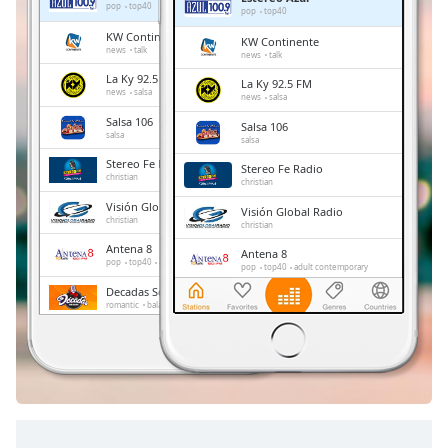
Remaining
pop
top40
pop
top40
Time
-
KW Continente
KW Continente
-:-
news
talk
news
talk
La Ky 92.5 FM
La Ky 92.5 FM
1x
news
salsa
news
salsa
Playback
Salsa 106
Salsa 106
Rate
salsa
salsa
Stereo Fe Radio
Chapters
Stereo Fe Radio
christian
christian
Chapters
Visión Global Radio
Visión Global Radio
christian
christian
Descriptions
Antena 8
Antena 8
pop
top40
adult contemporary
pop
top40
adult contemporary
descriptions
Decadas Solo Baladas
Decadas Solo Baladas
off
,
romantic
balada
romantic
balada
selected
Faro de David Stereo
Faro de David Stereo
gospel
gospel
Subtitles
subtitles
settings
,