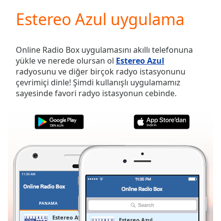
loading.
Estereo Azul uygulama
Play
Video
Play
Skip
Online Radio Box uygulamasını akıllı telefonuna
Backward
yükle ve nerede olursan ol
Estereo Azul
Skip
radyosunu ve diğer birçok radyo istasyonunu
Forward
çevrimiçi dinle! Şimdi kullanışlı uygulamamız
Mute
sayesinde favori radyo istasyonun cebinde.
Current
Time
0:00
/
Duration
-:-
Loaded
:
0.00%
Stream
Type
LIVE
Seek to
live,
currently
PANAMA
FAVORILER
behind
live
LIVE
Estereo Azul
Estereo Azul