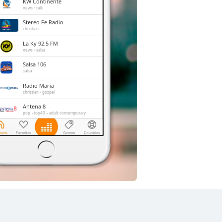
KW Continente
news
talk
Stereo Fe Radio
christian
La Ky 92.5 FM
news
salsa
Salsa 106
salsa
Radio Maria
christian
gospel
Antena 8
pop
top40
adult contemporary
Decadas Solo Baladas
romantic
balada
Visión Global Radio
christian