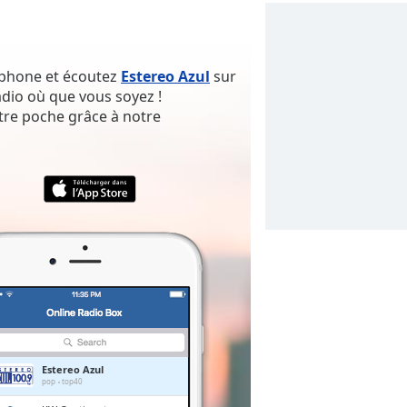
rtphone et écoutez
Estereo Azul
sur
adio où que vous soyez !
tre poche grâce à notre
Estereo Azul
pop
top40