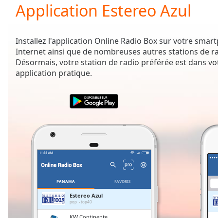
Current
Application Estereo Azul
Time
0:00
/
Duration
-:-
Installez l'application Online Radio Box sur votre sma
Loaded
:
Internet ainsi que de nombreuses autres stations de r
0.00%
Désormais, votre station de radio préférée est dans vo
0:00
application pratique.
Stream
Type
LIVE
Seek to
live,
currently
behind
live
LIVE
Remaining
Time
-
-:-
1x
PANAMA
FAVORIS
Playback
Estereo Azul
Rate
pop
top40
KW Continente