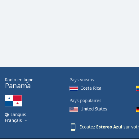
Audio
Track
Picture-
in-
Picture
Fullscreen
This
is
a
modal
window.
Radio en ligne
Pays voisins
Beginning
Panama
Costa Rica
of
dialog
Pays populaires
window.
United States
Escape
Langue:
will
Français
cancel
Écoutez
Estereo Azul
sur vot
and
close