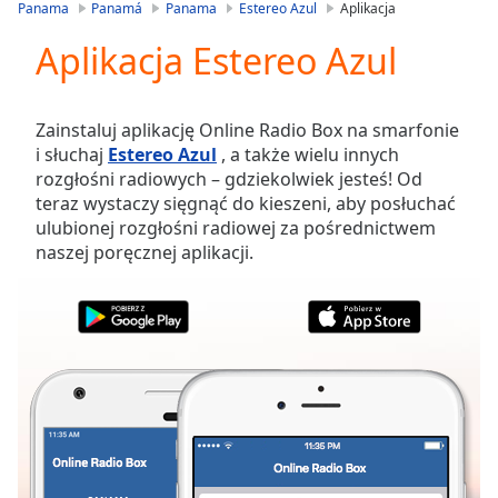
is
Panama
Panamá
Panama
Estereo Azul
Aplikacja
loading.
Aplikacja Estereo Azul
Play
Video
Play
Skip
Zainstaluj aplikację Online Radio Box na smarfonie
Backward
i słuchaj
Estereo Azul
, a także wielu innych
Skip
rozgłośni radiowych – gdziekolwiek jesteś! Od
Forward
teraz wystaczy sięgnąć do kieszeni, aby posłuchać
Mute
ulubionej rozgłośni radiowej za pośrednictwem
Current
naszej poręcznej aplikacji.
Time
0:00
/
Duration
-:-
Loaded
:
0.00%
Stream
Type
LIVE
Seek to
live,
currently
behind
live
LIVE