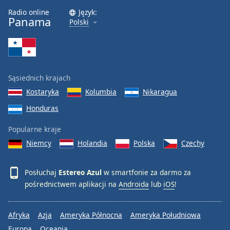
Radio online
Język:
Font
Panama
Polski
Family
Reset
Done
Sąsiednich krajach
Close
Modal
Kostaryka
Kolumbia
Nikaragua
Dialog
Honduras
End
of
Popularne kraje
dialog
window.
Niemcy
Holandia
Polska
Czechy
Posłuchaj
Estereo Azul
w smartfonie za darmo za
pośrednictwem aplikacji na
Androida
lub
iOS
!
Afryka
Azja
Ameryka Północna
Ameryka Południowa
Europa
Oceania