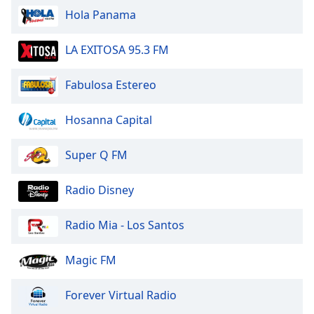
Beginning
Hola Panama
of
dialog
window.
LA EXITOSA 95.3 FM
Escape
will
Fabulosa Estereo
cancel
and
Hosanna Capital
close
the
Super Q FM
window.
Text
Radio Disney
Color
Radio Mia - Los Santos
Opacity
Magic FM
Text
Forever Virtual Radio
Background