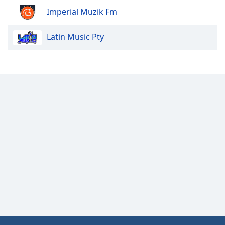
Color
Imperial Muzik Fm
Opacity
Latin Music Pty
Caption
Area
Background
Color
Opacity
Font
Size
Text
Edge
Style