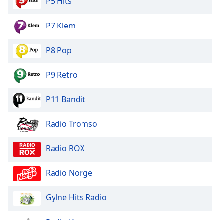
P5 Hits
dialog
window.
P7 Klem
Escape
will
cancel
P8 Pop
and
close
P9 Retro
the
window.
P11 Bandit
Text
Radio Tromso
Color
Radio ROX
Opacity
Radio Norge
Text
Background
Gylne Hits Radio
Color