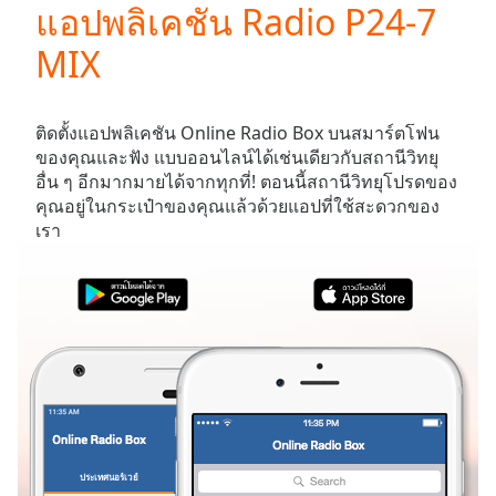
แอปพลิเคชัน Radio P24-7
Play
Video
MIX
Play
Skip
Backward
Skip
ติดตั้งแอปพลิเคชัน Online Radio Box บนสมาร์ตโฟน
Forward
ของคุณและฟัง
แบบออนไลน์ได้เช่นเดียวกับสถานีวิทยุ
Mute
อื่น ๆ อีกมากมายได้จากทุกที่! ตอนนี้สถานีวิทยุโปรดของ
Current
คุณอยู่ในกระเป๋าของคุณแล้วด้วยแอปที่ใช้สะดวกของ
Time
0:00
เรา
/
Duration
-:-
Loaded
:
0.00%
Stream
Type
LIVE
Seek to
live,
currently
behind
live
LIVE
Remaining
ประเทศนอร์เวย์
รายการโปรด