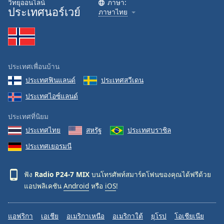
วิทยุออนไลน์
ภาษา:
ประเทศนอร์เวย์
Family
ภาษาไทย
Reset
Done
Close
ประเทศเพื่อนบ้าน
Modal
Dialog
ประเทศฟินแลนด์
ประเทศสวีเดน
End
ประเทศไอซ์แลนด์
of
dialog
ประเทศที่นิยม
window.
ประเทศไทย
สหรัฐ
ประเทศบราซิล
ประเทศเยอรมนี
ฟัง
Radio P24-7 MIX
บนโทรศัพท์สมาร์ตโฟนของคุณได้ฟรีด้วย
แอปพลิเคชัน
Android
หรือ
iOS
!
แอฟริกา
เอเชีย
อเมริกาเหนือ
อเมริกาใต้
ยุโรป
โอเชียเนีย