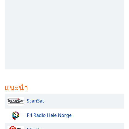
subtitles
settings
dialog
subtitles
off
,
selected
Audio
Track
Picture-
in-
Picture
Fullscreen
This
แนะนำ
is
a
modal
ScanSat
window.
P4 Radio Hele Norge
Beginning
of