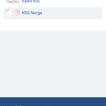
Radio Kos
Opacity
KISS Norge
Caption
Area
Background
Color
Opacity
Font
Size
Text
Edge
Style
Font