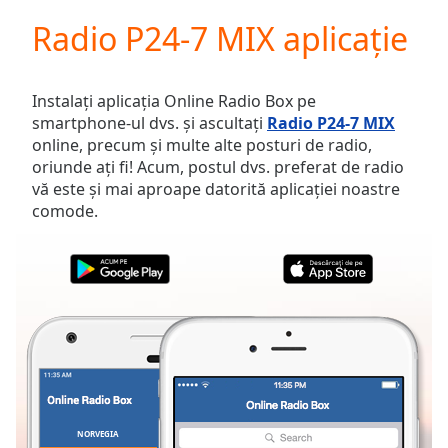
loading.
Radio P24-7 MIX aplicație
Play
Video
Play
Skip
Instalați aplicația Online Radio Box pe
Backward
smartphone-ul dvs. și ascultați
Radio P24-7 MIX
Skip
online, precum și multe alte posturi de radio,
Forward
oriunde ați fi! Acum, postul dvs. preferat de radio
Mute
vă este și mai aproape datorită aplicației noastre
Current
comode.
Time
0:00
/
Duration
-:-
Loaded
:
0.00%
Stream
Type
LIVE
Seek to
live,
currently
behind
live
LIVE
NORVEGIA
FAVORITE