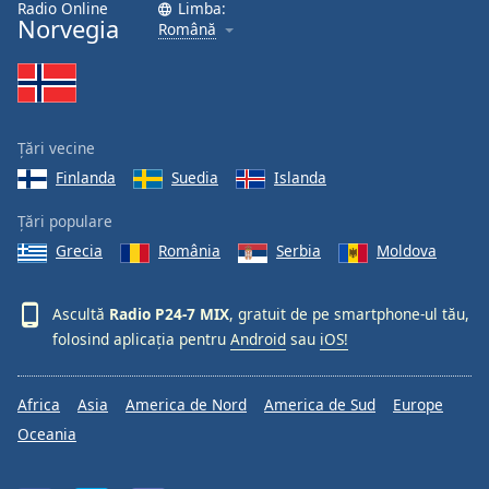
Radio Online
Limba:
Font
Norvegia
Română
Family
Reset
Done
Țări vecine
Close
Modal
Finlanda
Suedia
Islanda
Dialog
End
Țări populare
of
Grecia
România
Serbia
Moldova
dialog
window.
Ascultă
Radio P24-7 MIX
, gratuit de pe smartphone-ul tău,
folosind aplicația pentru
Android
sau
iOS!
Africa
Asia
America de Nord
America de Sud
Europe
Oceania