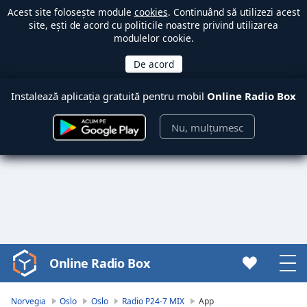
Acest site folosește module
cookies
. Continuând să utilizezi acest
site, ești de acord cu politicile noastre privind utilizarea
modulelor cookie.
Instalează aplicația gratuită pentru mobil
Online Radio Box
Nu, mulțumesc
Online Radio Box
Video
Player
is
Norvegia
Oslo
Oslo
Radio P24-7 MIX
App