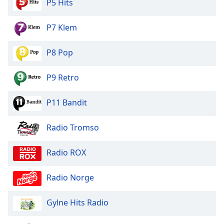
P5 Hits
of
dialog
window.
P7 Klem
Escape
will
P8 Pop
cancel
and
P9 Retro
close
the
P11 Bandit
window.
Text
Radio Tromso
Color
Radio ROX
Opacity
Radio Norge
Text
Gylne Hits Radio
Background
Color