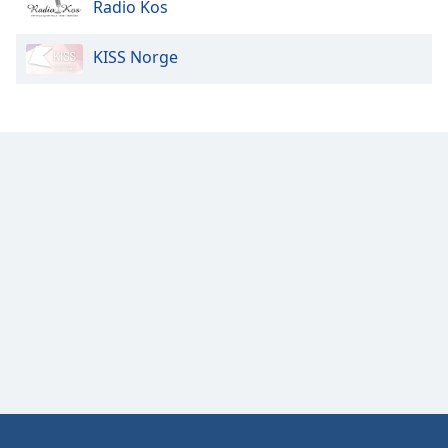
Radio Kos
Opacity
KISS Norge
Caption
Area
Background
Color
Opacity
Font
Size
Text
Edge
Style