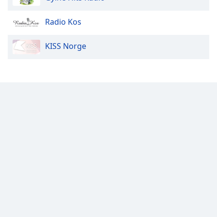
Opacity
Radio Kos
KISS Norge
Caption
Area
Background
Color
Opacity
Font
Size
Text
Edge
Style