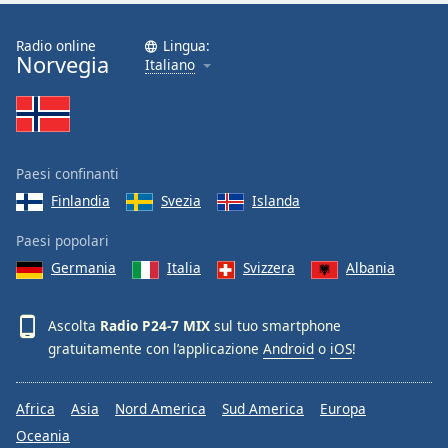
Font
Family
Radio online
Lingua:
Norvegia
Italiano
Reset
Done
Close
Modal
Paesi confinanti
Dialog
End
Finlandia
Svezia
Islanda
of
dialog
Paesi popolari
window.
Germania
Italia
Svizzera
Albania
Ascolta
Radio P24-7 MIX
sul tuo smartphone
gratuitamente con l’applicazione
Android
o
iOS
!
Africa
Asia
Nord America
Sud America
Europa
Oceania