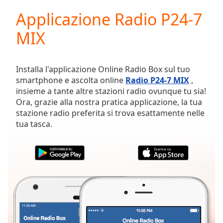
loading.
Applicazione Radio P24-7
Play
Video
MIX
Play
Skip
Backward
Skip
Installa l'applicazione Online Radio Box sul tuo
Forward
smartphone e ascolta online
Radio P24-7 MIX
,
Mute
insieme a tante altre stazioni radio ovunque tu sia!
Current
Ora, grazie alla nostra pratica applicazione, la tua
Time
0:00
stazione radio preferita si trova esattamente nelle
/
tua tasca.
Duration
-:-
Loaded
:
0.00%
Stream
Type
LIVE
Seek to
live,
currently
behind
live
LIVE