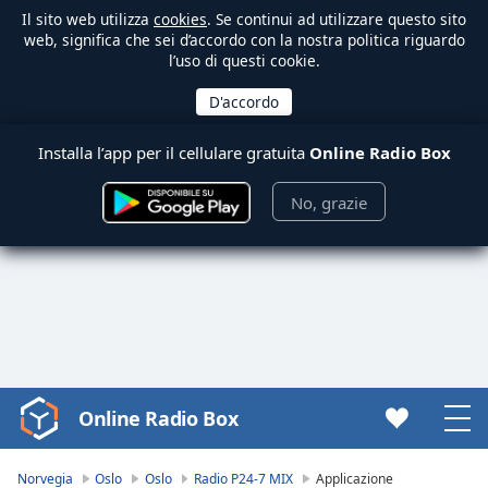
Il sito web utilizza
cookies
. Se continui ad utilizzare questo sito
web, significa che sei d’accordo con la nostra politica riguardo
l’uso di questi cookie.
Installa l’app per il cellulare gratuita
Online Radio Box
No, grazie
Online Radio Box
Video
Player
is
Norvegia
Oslo
Oslo
Radio P24-7 MIX
Applicazione