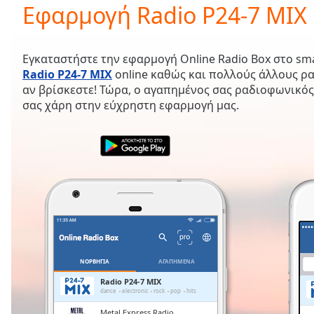
Current
Εφαρμογή Radio P24-7 MIX
Time
0:00
/
Duration
-:-
Εγκαταστήστε την εφαρμογή Online Radio Box στο sm
Loaded
:
Radio P24-7 MIX
online καθώς και πολλούς άλλους ρ
0.00%
αν βρίσκεστε! Τώρα, ο αγαπημένος σας ραδιοφωνικός
0:00
σας χάρη στην εύχρηστη εφαρμογή μας.
Stream
Type
LIVE
Seek to
live,
currently
behind
live
LIVE
Remaining
Time
-
-:-
1x
ΝΟΡΒΗΓΊΑ
ΑΓΑΠΗΜΈΝΑ
Playback
Radio P24-7 MIX
Rate
dance
electronic
rock
pop
hits
Metal Express Radio