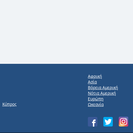
Αφρική
Ασία
Βόρεια Αμερική
Νότια Αμερική
Ευρώπη
Κύπρος
Ωκεανία