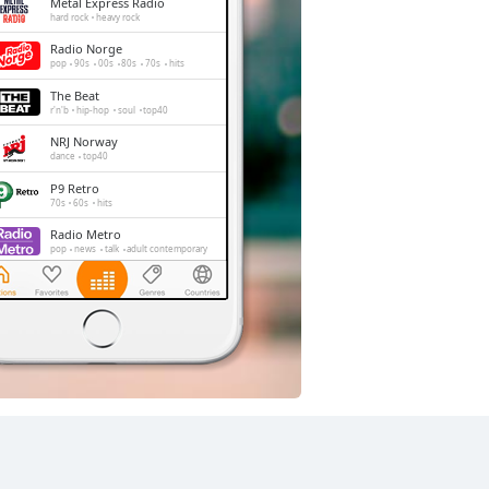
Metal Express Radio
hard rock
heavy rock
Radio Norge
pop
90s
00s
80s
70s
hits
The Beat
r'n'b
hip-hop
soul
top40
NRJ Norway
dance
top40
P9 Retro
70s
60s
hits
Radio Metro
pop
news
talk
adult contemporary
NRK P1 Oslo og Akershus
news
talk
entertainment
P5 Hits
top40
adult contemporary
hits