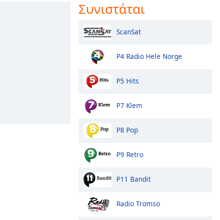
Συνιστάται
ScanSat
P4 Radio Hele Norge
P5 Hits
P7 Klem
P8 Pop
P9 Retro
P11 Bandit
Radio Tromso