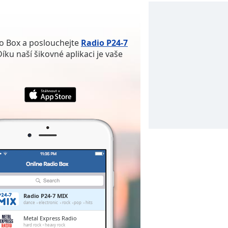
io Box a poslouchejte
Radio P24-7
Díku naší šikovné aplikaci je vaše
Radio P24-7 MIX
dance
electronic
rock
pop
hits
Metal Express Radio
hard rock
heavy rock