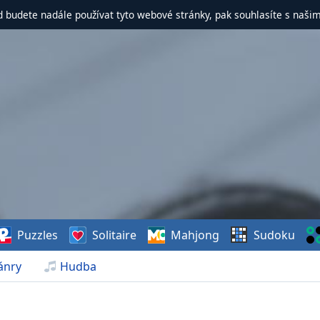
d budete nadále používat tyto webové stránky, pak souhlasíte s naši
Puzzles
Solitaire
Mahjong
Sudoku
ánry
Hudba