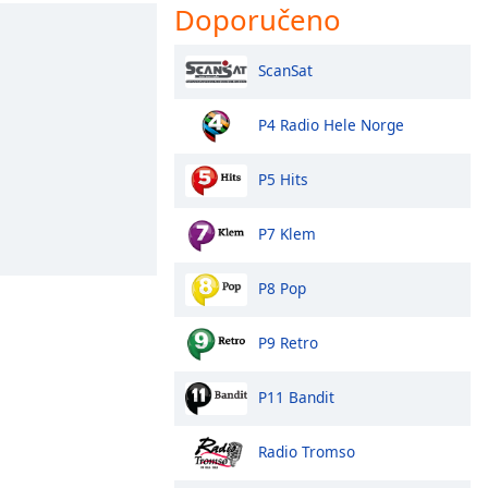
Doporučeno
ScanSat
P4 Radio Hele Norge
P5 Hits
P7 Klem
P8 Pop
P9 Retro
P11 Bandit
Radio Tromso