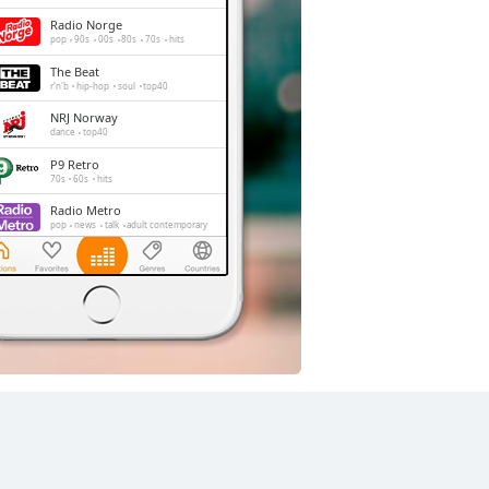
Radio Norge
pop
90s
00s
80s
70s
hits
The Beat
r'n'b
hip-hop
soul
top40
NRJ Norway
dance
top40
P9 Retro
70s
60s
hits
Radio Metro
pop
news
talk
adult contemporary
NRK P1 Oslo og Akershus
news
talk
entertainment
Radio Kos
pop
top40
80s
70s
60s
hits