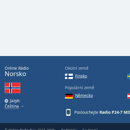
Audio
Track
Picture-
in-
Picture
Fullscreen
This
is
a
modal
window.
Online Rádio
Okolní země
Norsko
Finsko
Beginning
of
Populární země
dialog
Německo
window.
Jazyk:
Escape
Čeština
will
Poslouchejte
Radio P24-7 MI
cancel
and
close