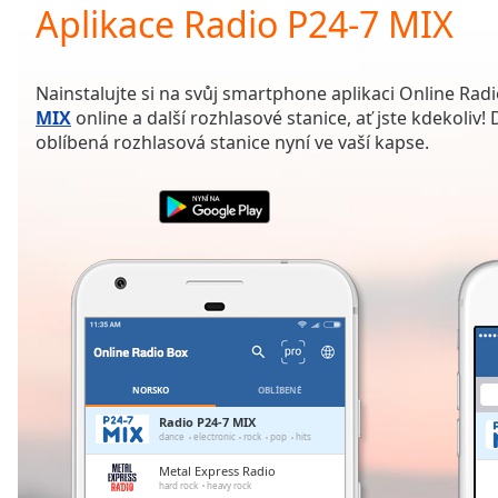
Current
Aplikace Radio P24-7 MIX
Time
0:00
/
Duration
-:-
Nainstalujte si na svůj smartphone aplikaci Online Rad
Loaded
:
MIX
online a další rozhlasové stanice, ať jste kdekoliv! 
0.00%
oblíbená rozhlasová stanice nyní ve vaší kapse.
0:00
Stream
Type
LIVE
Seek to
live,
currently
behind
live
LIVE
Remaining
Time
-
-:-
NORSKO
OBLÍBENÉ
1x
Radio P24-7 MIX
dance
electronic
rock
pop
hits
Playback
Rate
Metal Express Radio
hard rock
heavy rock