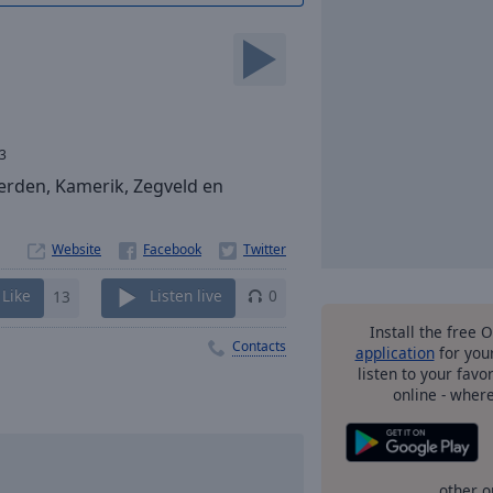
3
erden, Kamerik, Zegveld en
Website
Like
13
Listen live
0
Install the free 
Contacts
application
for you
listen to your favo
online - wher
other o