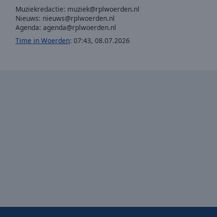
Muziekredactie:
muziek@rplwoerden.nl
Opacity
Nieuws:
nieuws@rplwoerden.nl
Agenda:
agenda@rplwoerden.nl
Font
Time in Woerden
:
07:43
,
08.07.2026
Size
Text
Edge
Style
Font
Family
Reset
Done
Close
Modal
Dialog
End