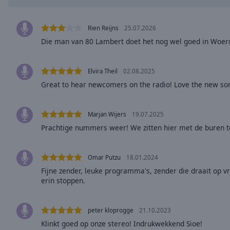
Chapters
Descriptions
Rien Reijns
25.07.2026
descriptions
Die man van 80 Lambert doet het nog wel goed in Woer
off
,
selected
Elvira Theil
02.08.2025
Great to hear newcomers on the radio! Love the new son
Captions
captions
settings
,
Marjan Wijers
19.07.2025
opens
Prachtige nummers weer! We zitten hier met de buren te
captions
settings
Omar Putzu
18.01.2024
dialog
captions
Fijne zender, leuke programma's, zender die draait op vr
erin stoppen.
off
,
selected
peter kloprogge
21.10.2023
Audio
Track
Klinkt goed op onze stereo! Indrukwekkend Sioe!