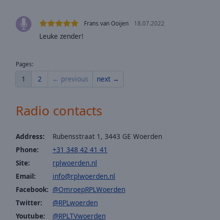
window.
Text
Frans van Ooijen
18.07.2022
Color
Leuke zender!
Opacity
Pages:
1
2
← previous
next →
Text
Background
Radio contacts
Color
Address:
Rubensstraat 1, 3443 GE Woerden
Opacity
Phone:
+31 348 42 41 41
Site:
rplwoerden.nl
Caption
Email:
info@rplwoerden.nl
Area
Facebook:
@OmroepRPLWoerden
Background
Color
Twitter:
@RPLwoerden
Youtube:
@RPLTVwoerden