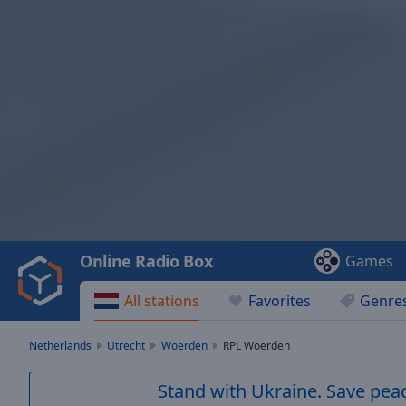
Video
Player
is
loading.
Play
Video
Online Radio Box
Games
Play
Skip
All stations
Favorites
Genre
Backward
Skip
Forward
Netherlands
Utrecht
Woerden
RPL Woerden
Mute
Current
Stand with Ukraine. Save peac
Time
0:00