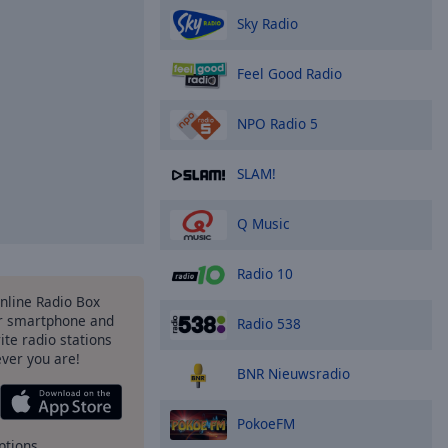
Sky Radio
Feel Good Radio
NPO Radio 5
SLAM!
Q Music
Radio 10
Online Radio Box
r smartphone and
Radio 538
rite radio stations
ever you are!
BNR Nieuwsradio
PokoeFM
ptions