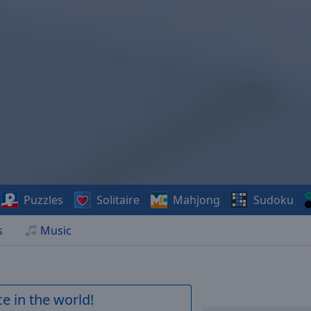
Puzzles
Solitaire
Mahjong
Sudoku
s
Music
e in the world!