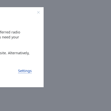
eferred radio
es need your
ite. Alternatively,
Settings