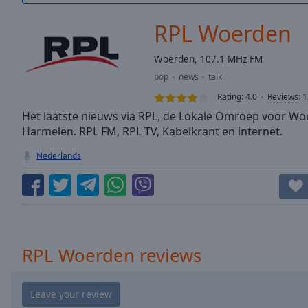
/
Duration
-:-
RPL Woerden
Loaded
:
0.00%
Woerden, 107.1 MHz FM
0:00
pop
news
talk
Stream
Type
LIVE
Rating:
4.0
Reviews
:
1
Seek to
Het laatste nieuws via RPL, de Lokale Omroep voor Wo
live,
Harmelen. RPL FM, RPL TV, Kabelkrant en internet.
currently
behind
live
LIVE
Nederlands
Remaining
Time
-
-:-
1x
Playback
RPL Woerden reviews
Rate
Chapters