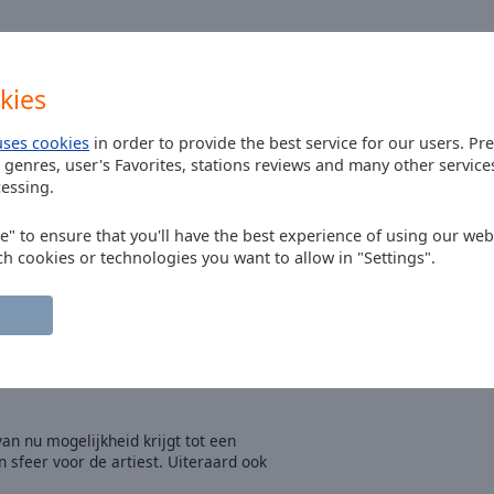
et deze gast horen, er is namelijk te
kies
er de muziek.
uses cookies
in order to provide the best service for our users. Pr
 genres, user's Favorites, stations reviews and many other servic
essing.
rofessioneel en vakkundig :) klasse!
ee" to ensure that you'll have the best experience of using our webs
ch cookies or technologies you want to allow in "Settings".
is afrond, totaal, even op facebook kijk
nja hoor. Zo leuk! Raak er ontroerd
 dit heeft nog steeds mijn leven
n nu mogelijkheid krijgt tot een
 sfeer voor de artiest. Uiteraard ook