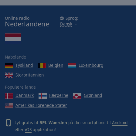
Online radio
Sprog:
Nederlandene
Dansk
Nabolande
Tyskland
Belgien
Luxembourg
Storbritannien
Populære lande
Danmark
Færøerne
Grønland
Amerikas Forenede Stater
Lyt gratis til
RPL Woerden
på din smartphone til
Android
eller
iOS
applikation!