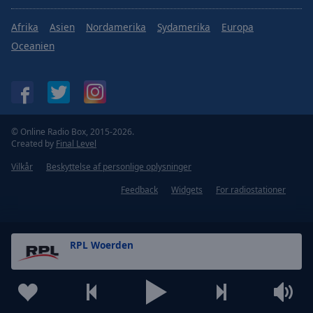
Afrika
Asien
Nordamerika
Sydamerika
Europa
Oceanien
© Online Radio Box, 2015-2026.
Created by
Final Level
Vilkår
Beskyttelse af personlige oplysninger
Feedback
Widgets
For radiostationer
RPL Woerden