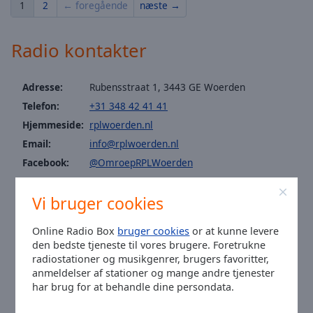
1
2
← foregående
næste →
Area
Background
Color
Radio kontakter
Opacity
Adresse:
Rubensstraat 1, 3443 GE Woerden
Telefon:
+31 348 42 41 41
Font
Hjemmeside:
rplwoerden.nl
Size
Email:
info@rplwoerden.nl
Facebook:
@OmroepRPLWoerden
Text
Twitter:
@RPLwoerden
Edge
Vi bruger cookies
Youtube:
@RPLTVwoerden
Style
Muziekredactie:
muziek@rplwoerden.nl
Online Radio Box
bruger cookies
or at kunne levere
Nieuws:
nieuws@rplwoerden.nl
den bedste tjeneste til vores brugere. Foretrukne
Font
Agenda:
agenda@rplwoerden.nl
radiostationer og musikgenrer, brugers favoritter,
Family
Klokken i Woerden
:
08:38
,
08.07.2026
anmeldelser af stationer og mange andre tjenester
har brug for at behandle dine persondata.
Reset