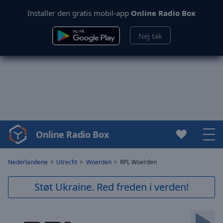
Installer den gratis mobil-app
Online Radio Box
Nej tak
Online Radio Box
Video
Player
is
Nederlandene
Utrecht
Woerden
RPL Woerden
loading.
Play
Støt Ukraine. Red freden i verden!
Video
Play
Skip
Backward