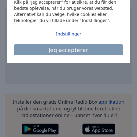
Klik på "Jeg accepterer" for at sikre, at du får den
Done
bedste oplevelse, når du bruger vores websted.
Close
Alternativt kan du vælge, hvilke cookies eller
Modal
Dialog
teknologier du vil tillade under "Indstillinger".
End
of
Indstillinger
dialog
window.
Jeg accepterer
Installer den gratis Online Radio Box
applikation
på din smartphone, og lyt til dine foretrukne
radiostationer online – uanset hvor du er!