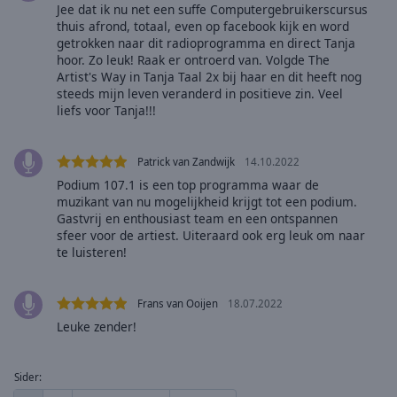
cancel
Jee dat ik nu net een suffe Computergebruikerscursus
and
thuis afrond, totaal, even op facebook kijk en word
close
getrokken naar dit radioprogramma en direct Tanja
hoor. Zo leuk! Raak er ontroerd van. Volgde The
the
Artist's Way in Tanja Taal 2x bij haar en dit heeft nog
window.
steeds mijn leven veranderd in positieve zin. Veel
liefs voor Tanja!!!
Text
Color
Patrick van Zandwijk
14.10.2022
Podium 107.1 is een top programma waar de
Opacity
muzikant van nu mogelijkheid krijgt tot een podium.
Gastvrij en enthousiast team en een ontspannen
sfeer voor de artiest. Uiteraard ook erg leuk om naar
Text
te luisteren!
Background
Color
Frans van Ooijen
18.07.2022
Leuke zender!
Opacity
Sider:
Caption