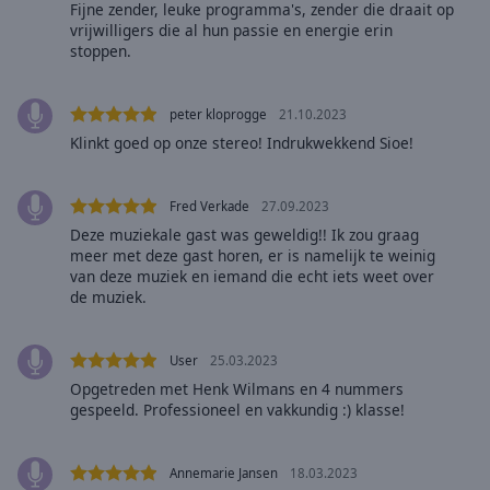
Fijne zender, leuke programma's, zender die draait op
selected
vrijwilligers die al hun passie en energie erin
stoppen.
Audio
Track
peter kloprogge
21.10.2023
Picture-
in-
Klinkt goed op onze stereo! Indrukwekkend Sioe!
Picture
Fullscreen
This
Fred Verkade
27.09.2023
is
Deze muziekale gast was geweldig!! Ik zou graag
a
meer met deze gast horen, er is namelijk te weinig
modal
van deze muziek en iemand die echt iets weet over
de muziek.
window.
Beginning
User
25.03.2023
of
Opgetreden met Henk Wilmans en 4 nummers
dialog
gespeeld. Professioneel en vakkundig :) klasse!
window.
Escape
will
Annemarie Jansen
18.03.2023