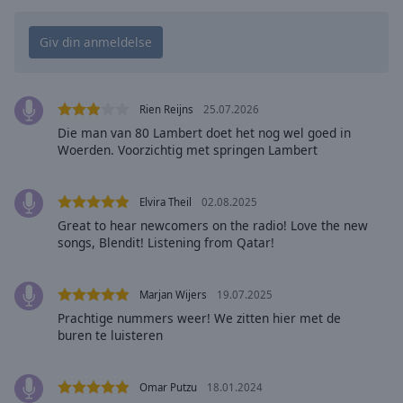
Playback
Rate
Chapters
Chapters
Rien Reijns
25.07.2026
Descriptions
Die man van 80 Lambert doet het nog wel goed in
Woerden. Voorzichtig met springen Lambert
descriptions
off
,
selected
Elvira Theil
02.08.2025
Great to hear newcomers on the radio! Love the new
Subtitles
songs, Blendit! Listening from Qatar!
subtitles
settings
,
Marjan Wijers
19.07.2025
opens
Prachtige nummers weer! We zitten hier met de
subtitles
buren te luisteren
settings
dialog
subtitles
Omar Putzu
18.01.2024
off
,