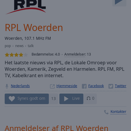
Skip
Forward
Mute
Current
RPL Woerden
Time
0:00
/
Woerden, 107.1 MHz FM
Duration
-:-
pop
news
talk
Loaded
:
0.00%
Bedømmelse:
4.0
Anmeldelser
:
13
Stream
Het laatste nieuws via RPL, de Lokale Omroep voor
Type
LIVE
Woerden, Kamerik, Zegveld en Harmelen. RPL FM, RPL
TV, Kabelkrant en internet.
Seek to
live,
currently
Nederlands
Hjemmeside
behind
live
LIVE
Remaining
Synes godt om
13
Live
0
Time
-
-:-
Kontakter
1x
Anmeldelser af RPL Woerden